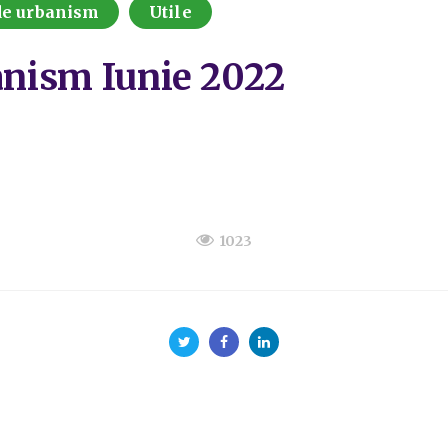
 de urbanism
Utile
banism Iunie 2022
1023