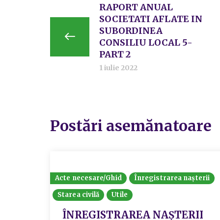
RAPORT ANUAL
SOCIETATI AFLATE IN
SUBORDINEA
CONSILIU LOCAL 5-
PART 2
1 iulie 2022
Postări asemănatoare
Acte necesare/Ghid
Înregistrarea nașterii
Starea civilă
Utile
ÎNREGISTRAREA NAȘTERII