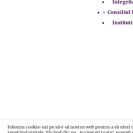
Integrit
Consiliul 
Institut
Folosim cookie-uri pe site-ul nostru web pentru a vă oferi 
Prelu
repetând vizitele. Făcând clic pe „Acceptați toate”, sunteți