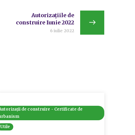
Autorizațiile de
construire Iunie 2022
6 iulie 2022
Autorizații de construire - Certificate de
Autorizaț
urbanism
urbanis
Utile
Utile