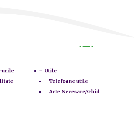
Utile
-urile
Utile
litate
Telefoane utile
Acte Necesare/Ghid