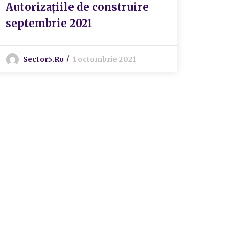
Autorizațiile de construire
Auto
septembrie 2021
febr
Sector5.ro
1 octombrie 2021
S