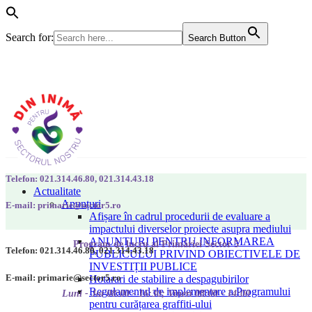
Search for:
Search Button
Telefon: 021.314.46.80, 021.314.43.18
Actualitate
Anunțuri
E-mail: primarie@sector5.ro
Afișare în cadrul procedurii de evaluare a
impactului diverselor proiecte asupra mediului
ANUNȚURI PENTRU INFORMAREA
Program de lucru al Primăriei Sector 5
Telefon: 021.314.46.80, 021.314.43.18
PUBLICULUI PRIVIND OBIECTIVELE DE
INVESTIȚII PUBLICE
E-mail: primarie@sector5.ro
Hotarari de stabilire a despagubirilor
Regulamentul de implementare a Programului
Luni - Joi 08:00 - 16:30; Vineri 08:00 - 14:00
pentru curățarea graffiti-ului