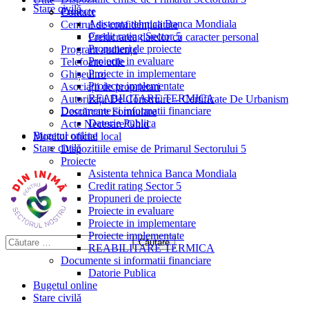
Stare civilă
Proiecte
Contact
Asistenta tehnica Banca Mondiala
Centrul de confidențialitate
Credit rating Sector 5
Prelucrarea datelor cu caracter personal
Propuneri de proiecte
Program audiențe
Proiecte in evaluare
Telefoane utile
Proiecte in implementare
Ghișeul.ro
Proiecte implementate
Asociații de proprietari
REABILITARE TERMICA
Autorizații De Construire – Certificate De Urbanism
Documente si informatii financiare
Descărcare Formulare
Datorie Publica
Acte Necesare/Ghid
Bugetul online
Monitor oficial local
Stare civilă
Dispozitiile emise de Primarul Sectorului 5
Proiecte
Asistenta tehnica Banca Mondiala
Credit rating Sector 5
Propuneri de proiecte
Proiecte in evaluare
Proiecte in implementare
Proiecte implementate
REABILITARE TERMICA
Documente si informatii financiare
Datorie Publica
Bugetul online
Stare civilă