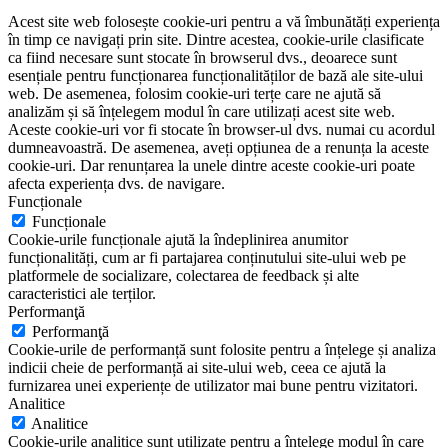
Acest site web folosește cookie-uri pentru a vă îmbunătăți experiența
în timp ce navigați prin site. Dintre acestea, cookie-urile clasificate
ca fiind necesare sunt stocate în browserul dvs., deoarece sunt
esențiale pentru funcționarea funcționalităților de bază ale site-ului
web. De asemenea, folosim cookie-uri terțe care ne ajută să
analizăm și să înțelegem modul în care utilizați acest site web.
Aceste cookie-uri vor fi stocate în browser-ul dvs. numai cu acordul
dumneavoastră. De asemenea, aveți opțiunea de a renunța la aceste
cookie-uri. Dar renunțarea la unele dintre aceste cookie-uri poate
afecta experiența dvs. de navigare.
Funcționale
Funcționale
Cookie-urile funcționale ajută la îndeplinirea anumitor
funcționalități, cum ar fi partajarea conținutului site-ului web pe
platformele de socializare, colectarea de feedback și alte
caracteristici ale terților.
Performanţă
Performanţă
Cookie-urile de performanță sunt folosite pentru a înțelege și analiza
indicii cheie de performanță ai site-ului web, ceea ce ajută la
furnizarea unei experiențe de utilizator mai bune pentru vizitatori.
Analitice
Analitice
Cookie-urile analitice sunt utilizate pentru a înțelege modul în care