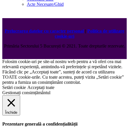
Acte Necesare/Ghid
Prelucrarea datelor cu caracter personal
|
Politica de utilizare
cookie-uri
Primăria Sectorului 5 București
©️
2021. Toate drepturile rezervate.
Folosim cookie-uri pe site-ul nostru web pentru a vă oferi cea mai
relevantă experiență, amintindu-vă preferințele și repetând vizitele.
Făcând clic pe „Acceptați toate”, sunteți de acord cu utilizarea
TOATE cookie-urile. Cu toate acestea, puteți vizita „Setări cookie”
pentru a furniza un consimțământ controlat.
Setări cookie
Acceptați toate
Gestionați consimțământul
Închide
Prezentare generală a confidențialității