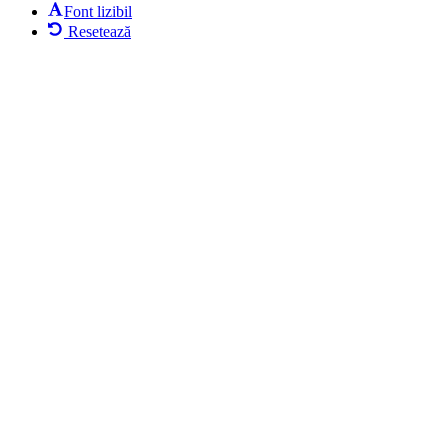
Font lizibil
Resetează