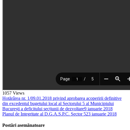
1057
Views
Hotărârea nr. 1/09.01.2018 privind aprobarea acoperirii definitive
din excedentul bugetului local al Sectorului 5 al Municipiului
București a deficitului secțiunii de dezvoltare
9 ianuarie 2018
Planul de Integritate al D.G.A.S.P.C. Sector 5
23 ianuarie 2018
Postări asemănatoare