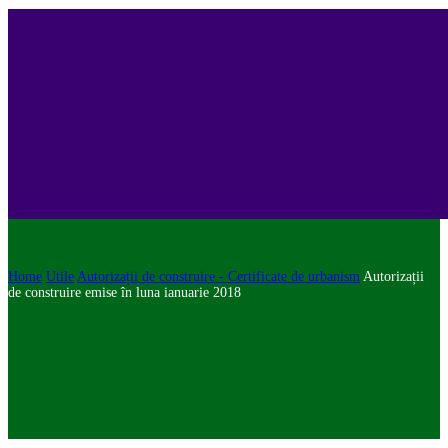
Home
Utile
Autorizații de construire - Certificate de urbanism
Autorizații
de construire emise în luna ianuarie 2018