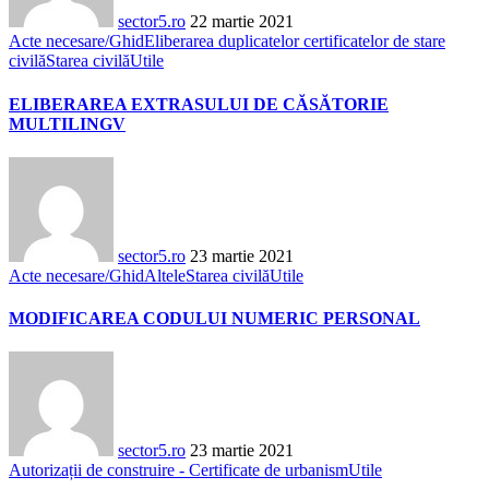
sector5.ro
22 martie 2021
Acte necesare/Ghid
Eliberarea duplicatelor certificatelor de stare
civilă
Starea civilă
Utile
ELIBERAREA EXTRASULUI DE CĂSĂTORIE
MULTILINGV
sector5.ro
23 martie 2021
Acte necesare/Ghid
Altele
Starea civilă
Utile
MODIFICAREA CODULUI NUMERIC PERSONAL
sector5.ro
23 martie 2021
Autorizații de construire - Certificate de urbanism
Utile