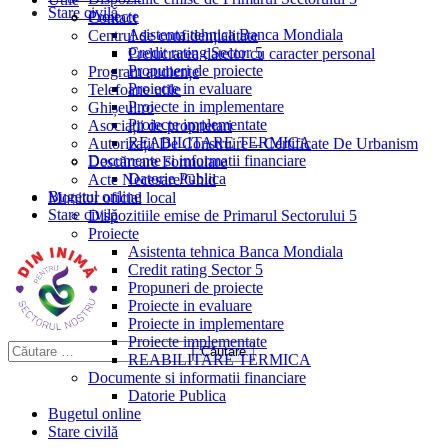
Stare civilă
Proiecte
Contact
Asistenta tehnica Banca Mondiala
Centrul de confidențialitate
Credit rating Sector 5
Prelucrarea datelor cu caracter personal
Propuneri de proiecte
Program audiențe
Proiecte in evaluare
Telefoane utile
Proiecte in implementare
Ghișeul.ro
Proiecte implementate
Asociații de proprietari
REABILITARE TERMICA
Autorizații De Construire – Certificate De Urbanism
Documente si informatii financiare
Descărcare Formulare
Datorie Publica
Acte Necesare/Ghid
Bugetul online
Monitor oficial local
Stare civilă
Dispozitiile emise de Primarul Sectorului 5
Proiecte
Asistenta tehnica Banca Mondiala
Credit rating Sector 5
Propuneri de proiecte
Proiecte in evaluare
Proiecte in implementare
Proiecte implementate
REABILITARE TERMICA
Documente si informatii financiare
Datorie Publica
Bugetul online
Stare civilă