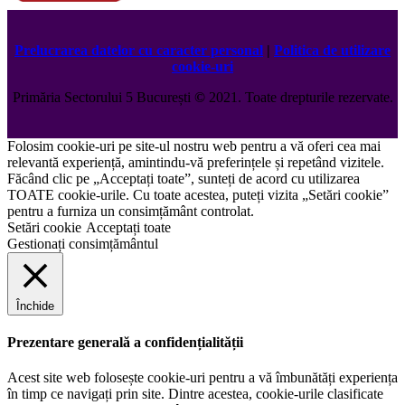
Prelucrarea datelor cu caracter personal
|
Politica de utilizare
cookie-uri
Primăria Sectorului 5 București
©️
2021. Toate drepturile rezervate.
Folosim cookie-uri pe site-ul nostru web pentru a vă oferi cea mai
relevantă experiență, amintindu-vă preferințele și repetând vizitele.
Făcând clic pe „Acceptați toate”, sunteți de acord cu utilizarea
TOATE cookie-urile. Cu toate acestea, puteți vizita „Setări cookie”
pentru a furniza un consimțământ controlat.
Setări cookie
Acceptați toate
Gestionați consimțământul
Închide
Prezentare generală a confidențialității
Acest site web folosește cookie-uri pentru a vă îmbunătăți experiența
în timp ce navigați prin site. Dintre acestea, cookie-urile clasificate