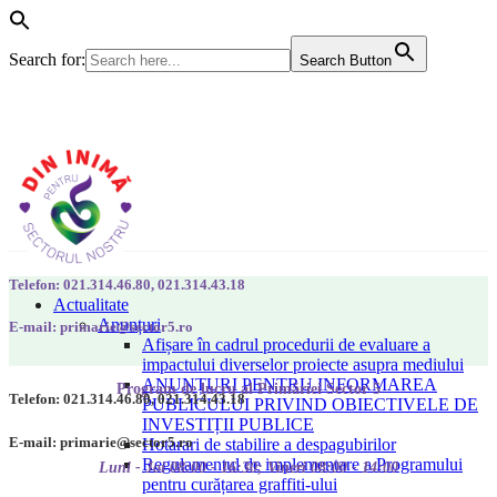
Search for:
Search Button
Telefon: 021.314.46.80, 021.314.43.18
Actualitate
Anunțuri
E-mail: primarie@sector5.ro
Afișare în cadrul procedurii de evaluare a
impactului diverselor proiecte asupra mediului
ANUNȚURI PENTRU INFORMAREA
Program de lucru al Primăriei Sector 5
Telefon: 021.314.46.80, 021.314.43.18
PUBLICULUI PRIVIND OBIECTIVELE DE
INVESTIȚII PUBLICE
E-mail: primarie@sector5.ro
Hotarari de stabilire a despagubirilor
Regulamentul de implementare a Programului
Luni - Joi 08:00 - 16:30; Vineri 08:00 - 14:00
pentru curățarea graffiti-ului