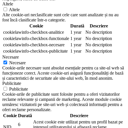
Altele
Altele
Alte cookie-uri neclasificate sunt cele care sunt analizate și nu au
fost încă clasificate într-o categorie.
Cookie
Durată
Descriere
cookielawinfo-checkbox-analitice
1 year
No description
cookielawinfo-checkbox-functionale
1 year
No description
cookielawinfo-checkbox-necesare
1 year
No description
cookielawinfo-checkbox-publicitate
1 year
No description
Necesare
Necesare
Cookie-urile necesare sunt absolut esențiale pentru ca site-ul web să
funcționeze corect. Aceste cookie-uri asigură funcționalități de bază
și caracteristici de securitate ale site-ului web, în mod anonim.
Publicitate
Publicitate
Cookie-urile de publicitate sunt folosite pentru a oferi vizitatorilor
reclame relevante și campanii de marketing. Aceste module cookie
urmăresc vizitatorii pe site-uri web și colectează informații pentru a
oferi reclame personalizate.
Cookie
Durată
Descriere
Acest cookie este utilizat pentru un profil bazat pe
6
NID
interesul utilizatorului și afișează reclame