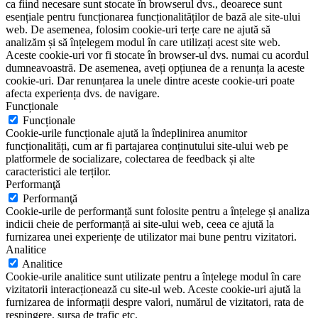
ca fiind necesare sunt stocate în browserul dvs., deoarece sunt
esențiale pentru funcționarea funcționalităților de bază ale site-ului
web. De asemenea, folosim cookie-uri terțe care ne ajută să
analizăm și să înțelegem modul în care utilizați acest site web.
Aceste cookie-uri vor fi stocate în browser-ul dvs. numai cu acordul
dumneavoastră. De asemenea, aveți opțiunea de a renunța la aceste
cookie-uri. Dar renunțarea la unele dintre aceste cookie-uri poate
afecta experiența dvs. de navigare.
Funcționale
Funcționale
Cookie-urile funcționale ajută la îndeplinirea anumitor
funcționalități, cum ar fi partajarea conținutului site-ului web pe
platformele de socializare, colectarea de feedback și alte
caracteristici ale terților.
Performanţă
Performanţă
Cookie-urile de performanță sunt folosite pentru a înțelege și analiza
indicii cheie de performanță ai site-ului web, ceea ce ajută la
furnizarea unei experiențe de utilizator mai bune pentru vizitatori.
Analitice
Analitice
Cookie-urile analitice sunt utilizate pentru a înțelege modul în care
vizitatorii interacționează cu site-ul web. Aceste cookie-uri ajută la
furnizarea de informații despre valori, numărul de vizitatori, rata de
respingere, sursa de trafic etc.