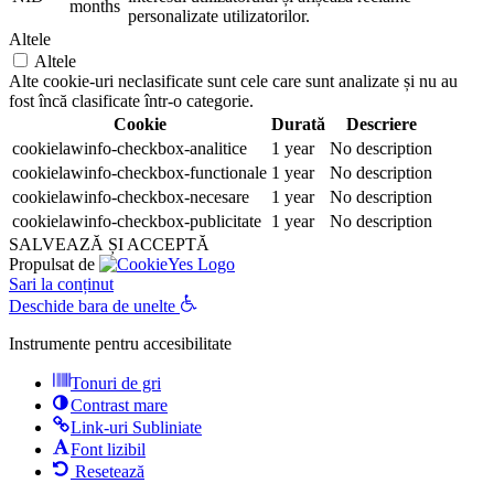
months
personalizate utilizatorilor.
Altele
Altele
Alte cookie-uri neclasificate sunt cele care sunt analizate și nu au
fost încă clasificate într-o categorie.
Cookie
Durată
Descriere
cookielawinfo-checkbox-analitice
1 year
No description
cookielawinfo-checkbox-functionale
1 year
No description
cookielawinfo-checkbox-necesare
1 year
No description
cookielawinfo-checkbox-publicitate
1 year
No description
SALVEAZĂ ȘI ACCEPTĂ
Propulsat de
Sari la conținut
Deschide bara de unelte
Instrumente pentru accesibilitate
Tonuri de gri
Contrast mare
Link-uri Subliniate
Font lizibil
Resetează