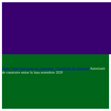
Home
Utile
Autorizații de construire - Certificate de urbanism
Autorizatii
de construire emise în luna noiembrie 2020