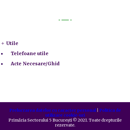
Utile
Utile
Telefoane utile
Acte Necesare/Ghid
Prelucrarea datelor cu caracter personal
|
Politica de
utilizare cookie-uri
Primăria Sectorului 5 București
©️
2021. Toate drepturile
rezervate.