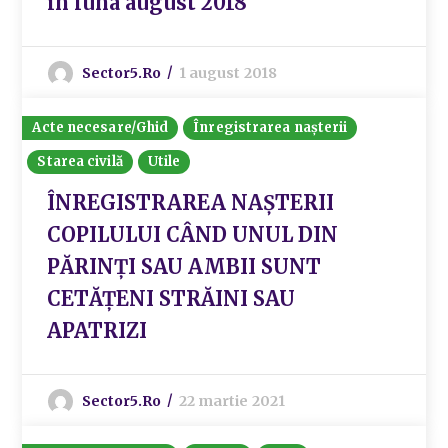
în luna august 2018
Sector5.ro
1 august 2018
Acte necesare/Ghid
Înregistrarea nașterii
Starea civilă
Utile
ÎNREGISTRAREA NAȘTERII
COPILULUI CÂND UNUL DIN
PĂRINŢI SAU AMBII SUNT
CETĂŢENI STRĂINI SAU
APATRIZI
Sector5.ro
22 martie 2021