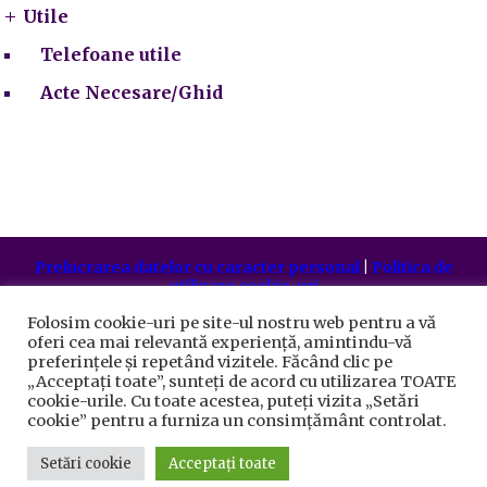
Utile
Telefoane utile
Acte Necesare/Ghid
Prelucrarea datelor cu caracter personal
|
Politica de
utilizare cookie-uri
Primăria Sectorului 5 București
©️
2021. Toate drepturile
rezervate.
Folosim cookie-uri pe site-ul nostru web pentru a vă
oferi cea mai relevantă experiență, amintindu-vă
preferințele și repetând vizitele. Făcând clic pe
„Acceptați toate”, sunteți de acord cu utilizarea TOATE
cookie-urile. Cu toate acestea, puteți vizita „Setări
cookie” pentru a furniza un consimțământ controlat.
Setări cookie
Acceptați toate