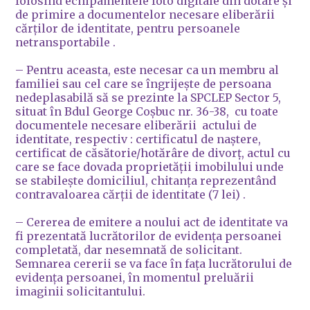
folosind echipamentele foto digitale din dotare și
de primire a documentelor necesare eliberării
cărților de identitate, pentru persoanele
netransportabile .
– Pentru aceasta, este necesar ca un membru al
familiei sau cel care se îngrijește de persoana
nedeplasabilă să se prezinte la SPCLEP Sector 5,
situat în Bdul George Coșbuc nr. 36-38, cu toate
documentele necesare eliberării actului de
identitate, respectiv : certificatul de naștere,
certificat de căsătorie/hotărâre de divorț, actul cu
care se face dovada proprietății imobilului unde
se stabilește domiciliul, chitanța reprezentând
contravaloarea cărții de identitate (7 lei) .
– Cererea de emitere a noului act de identitate va
fi prezentată lucrătorilor de evidența persoanei
completată, dar nesemnată de solicitant.
Semnarea cererii se va face în fața lucrătorului de
evidența persoanei, în momentul preluării
imaginii solicitantului.