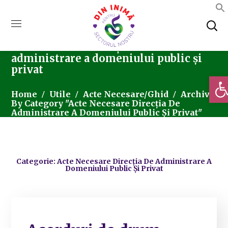
Acte necesare Direcția de
administrare a domeniului public și
privat
Deschi
Home
Utile
Acte Necesare/Ghid
Archive
By Category "Acte Necesare Direcția De
Administrare A Domeniului Public Și Privat"
Categorie: Acte Necesare Direcția De Administrare A
Domeniului Public Și Privat