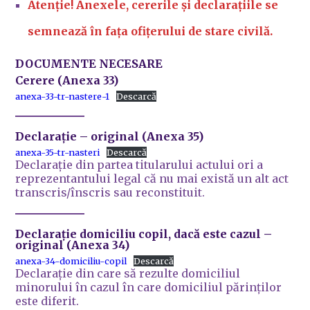
Atenție! Anexele, cererile și declarațiile se
semnează în fața ofițerului de stare civilă.
DOCUMENTE NECESARE
Cerere (Anexa 33)
anexa-33-tr-nastere-1
Descarcă
Declarație
– original (Anexa 35)
anexa-35-tr-nasteri
Descarcă
Declarație din partea titularului actului ori a
reprezentantului legal că nu mai există un alt act
transcris/înscris sau reconstituit.
Declarație domiciliu copil,
dacă este cazul –
original (Anexa 34)
anexa-34-domiciliu-copil
Descarcă
Declarație din care să rezulte domiciliul
minorului în cazul în care domiciliul părinților
este diferit.