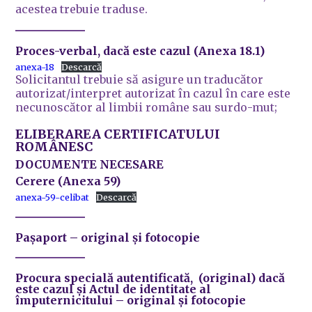
acestea trebuie traduse.
Proces-verbal, dacă este cazul
(Anexa 18.1)
anexa-18
Descarcă
Solicitantul trebuie să asigure un traducător
autorizat/interpret autorizat în cazul în care este
necunoscător al limbii române sau surdo-mut;
ELIBERAREA CERTIFICATULUI
ROMÂNESC
DOCUMENTE NECESARE
Cerere (Anexa 59)
anexa-59-celibat
Descarcă
Pașaport
– original și fotocopie
Procura specială autentificată
, (original) dacă
este cazul și
Actul de identitate
al
împuternicitului
– original și fotocopie