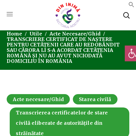
Home
Utile
Acte Necesare/Ghid
TRANSCRIERE CERTIFICAT DE NAȘTERE
PENTRU CETĂȚENII CARE AU REDOBÂNDIT
Deschi
SAU CĂRORA LI S-A ACORDAT CETĂȚENIA
ROMÂNĂ ȘI NU AU AVUT NICIODATĂ
DOMICILIU ÎN ROMÂNIA
Acte necesare/Ghid
Starea civilă
Transcrierea certificatelor de stare
civilă eliberate de autoritățile din
străinătate