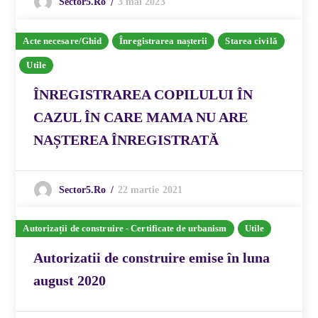
3 mai 2023
Sector5.ro
Acte necesare/Ghid
Înregistrarea nașterii
Starea civilă
Utile
ÎNREGISTRAREA COPILULUI ÎN
CAZUL ÎN CARE MAMA NU ARE
NAȘTEREA ÎNREGISTRATĂ
22 martie 2021
Sector5.ro
Autorizații de construire - Certificate de urbanism
Utile
Autorizatii de construire emise în luna
august 2020