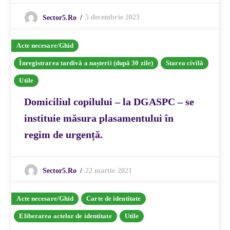
5 decembrie 2023
Sector5.ro
Acte necesare/Ghid
Înregistrarea tardivă a nașterii (după 30 zile)
Starea civilă
Utile
Domiciliul copilului – la DGASPC – se
instituie măsura plasamentului în
regim de urgență.
22 martie 2021
Sector5.ro
Acte necesare/Ghid
Carte de identitate
Eliberarea actelor de identitate
Utile