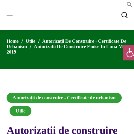
Home
Utile
Autorizații De Construire - Certificate De
Deschide
Urbanism
Autorizatii De Construire Emise În Luna Mai
2019
Autorizații de construire - Certificate de urbanism
Utile
Autorizatii de construire