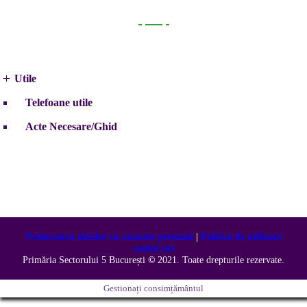
Utile
Utile
Telefoane utile
Acte Necesare/Ghid
Prelucrarea datelor cu caracter personal
|
Politica de utilizare
cookie-uri
Primăria Sectorului 5 București
©️
2021. Toate drepturile rezervate.
Gestionați consimțământul