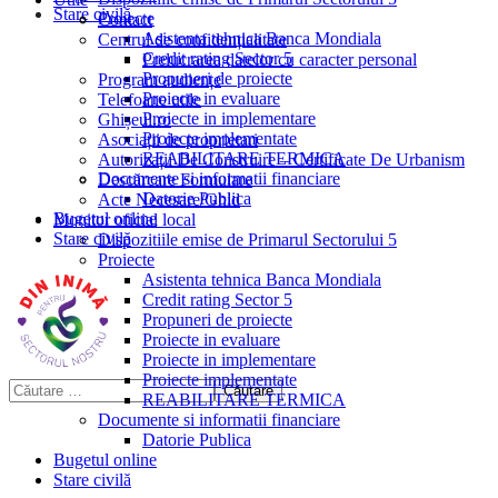
Stare civilă
Proiecte
Contact
Asistenta tehnica Banca Mondiala
Centrul de confidențialitate
Credit rating Sector 5
Prelucrarea datelor cu caracter personal
Propuneri de proiecte
Program audiențe
Proiecte in evaluare
Telefoane utile
Proiecte in implementare
Ghișeul.ro
Proiecte implementate
Asociații de proprietari
REABILITARE TERMICA
Autorizații De Construire – Certificate De Urbanism
Documente si informatii financiare
Descărcare Formulare
Datorie Publica
Acte Necesare/Ghid
Bugetul online
Monitor oficial local
Stare civilă
Dispozitiile emise de Primarul Sectorului 5
Proiecte
Asistenta tehnica Banca Mondiala
Credit rating Sector 5
Propuneri de proiecte
Proiecte in evaluare
Proiecte in implementare
Proiecte implementate
REABILITARE TERMICA
Documente si informatii financiare
Datorie Publica
Bugetul online
Stare civilă