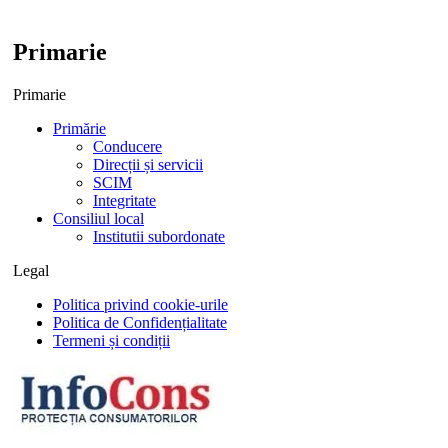
Primarie
Primarie
Primărie
Conducere
Direcții și servicii
SCIM
Integritate
Consiliul local
Institutii subordonate
Legal
Politica privind cookie-urile
Politica de Confidențialitate
Termeni și condiții