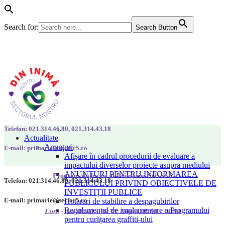
Search for:
Search Button
Telefon: 021.314.46.80, 021.314.43.18
Actualitate
Anunțuri
E-mail: primarie@sector5.ro
Afișare în cadrul procedurii de evaluare a
impactului diverselor proiecte asupra mediului
ANUNȚURI PENTRU INFORMAREA
Program de lucru al Primăriei Sector 5
Telefon: 021.314.46.80, 021.314.43.18
PUBLICULUI PRIVIND OBIECTIVELE DE
INVESTIȚII PUBLICE
E-mail: primarie@sector5.ro
Hotarari de stabilire a despagubirilor
Regulamentul de implementare a Programului
Luni - Joi 08:00 - 16:30; Vineri 08:00 - 14:00
pentru curățarea graffiti-ului