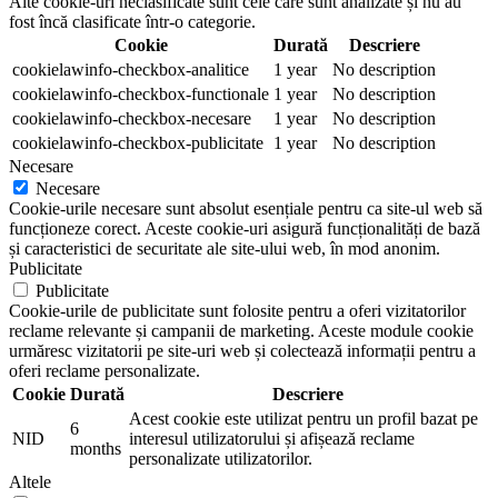
Alte cookie-uri neclasificate sunt cele care sunt analizate și nu au
fost încă clasificate într-o categorie.
Cookie
Durată
Descriere
cookielawinfo-checkbox-analitice
1 year
No description
cookielawinfo-checkbox-functionale
1 year
No description
cookielawinfo-checkbox-necesare
1 year
No description
cookielawinfo-checkbox-publicitate
1 year
No description
Necesare
Necesare
Cookie-urile necesare sunt absolut esențiale pentru ca site-ul web să
funcționeze corect. Aceste cookie-uri asigură funcționalități de bază
și caracteristici de securitate ale site-ului web, în mod anonim.
Publicitate
Publicitate
Cookie-urile de publicitate sunt folosite pentru a oferi vizitatorilor
reclame relevante și campanii de marketing. Aceste module cookie
urmăresc vizitatorii pe site-uri web și colectează informații pentru a
oferi reclame personalizate.
Cookie
Durată
Descriere
Acest cookie este utilizat pentru un profil bazat pe
6
NID
interesul utilizatorului și afișează reclame
months
personalizate utilizatorilor.
Altele