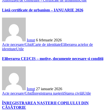
Autorizații de construire - Certificate de urbanism
Utile
Listă certificate de urbanism – IANUARIE 2026
Ionut
6 februarie 2026
Acte necesare/Ghid
Carte de identitate
Eliberarea actelor de
identitate
Utile
Eliberarea CEI/CIS – motive, documente necesare și condiții
Ionut
27 ianuarie 2026
Acte necesare/Ghid
Înregistrarea nașterii
Starea civilă
Utile
ÎNREGISTRAREA NAȘTERII COPILULUI DIN
CĂSĂTORIE