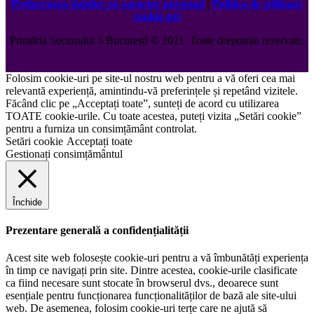
Prelucrarea datelor cu caracter personal
|
Politica de utilizare
cookie-uri
Primăria Sectorului 5 București
©️
2021. Toate drepturile rezervate.
Folosim cookie-uri pe site-ul nostru web pentru a vă oferi cea mai
relevantă experiență, amintindu-vă preferințele și repetând vizitele.
Făcând clic pe „Acceptați toate”, sunteți de acord cu utilizarea
TOATE cookie-urile. Cu toate acestea, puteți vizita „Setări cookie”
pentru a furniza un consimțământ controlat.
Setări cookie
Acceptați toate
Gestionați consimțământul
Închide
Prezentare generală a confidențialității
Acest site web folosește cookie-uri pentru a vă îmbunătăți experiența
în timp ce navigați prin site. Dintre acestea, cookie-urile clasificate
ca fiind necesare sunt stocate în browserul dvs., deoarece sunt
esențiale pentru funcționarea funcționalităților de bază ale site-ului
web. De asemenea, folosim cookie-uri terțe care ne ajută să