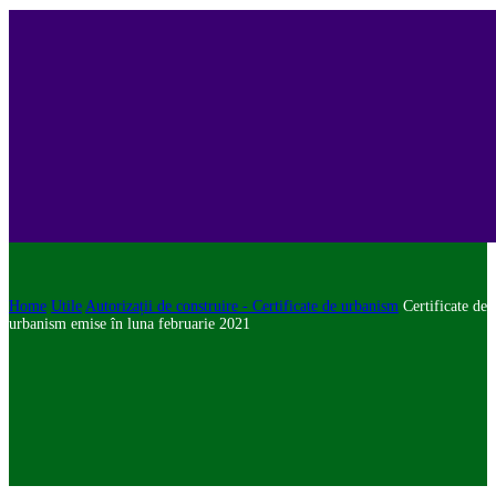
Home
Utile
Autorizații de construire - Certificate de urbanism
Certificate de
urbanism emise în luna februarie 2021