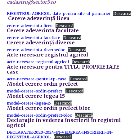
cadastru@sector5.ro
REGISTRUL-AGRICOL-date-pentru-site-ul-primariei
Descarcă
Cerere adeverință liceu
cerere-adeverinta-liceu
Descarcă
Cerere adeverinta facultate
cerere-adeverinta-facultate
Descarcă
Cerere adeverință diverse
cerere-adeverinta-diversedoc
Descarcă
Acte necesare registrul agricol
acte-necesare-registrul-agricol
Descarcă
Acte necesare pentru TITLU PROPRIETATE
case
acte-necesare-pentru-tp-case
Descarcă
Model cerere ordin prefect
model-cerere-ordin-prefect
Descarcă
Model cerere legea 15
model-cerere-legea-15
Descarcă
Model cerere ordin prefect bloc
model-cerere-ordin-prefect-bloc
Descarcă
Declarație în vederea înscrierii în registrul
agricol
DECLARATIE-2020-2024-IN-VEDEREA-INSCRIERII-IN-
REGISTRUL-AGRICOL
Descarcă