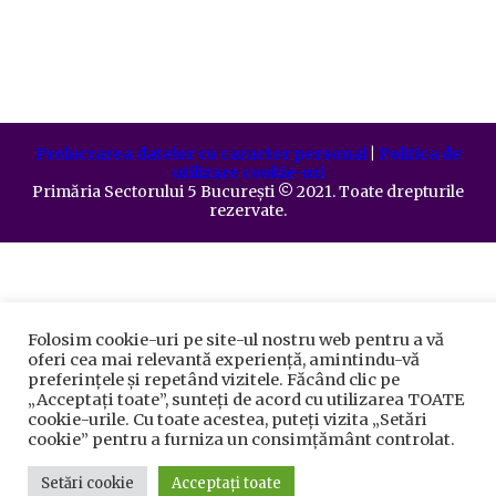
Prelucrarea datelor cu caracter personal
|
Politica de
utilizare cookie-uri
Primăria Sectorului 5 București
©️
2021. Toate drepturile
rezervate.
Folosim cookie-uri pe site-ul nostru web pentru a vă
oferi cea mai relevantă experiență, amintindu-vă
preferințele și repetând vizitele. Făcând clic pe
„Acceptați toate”, sunteți de acord cu utilizarea TOATE
cookie-urile. Cu toate acestea, puteți vizita „Setări
cookie” pentru a furniza un consimțământ controlat.
Setări cookie
Acceptați toate