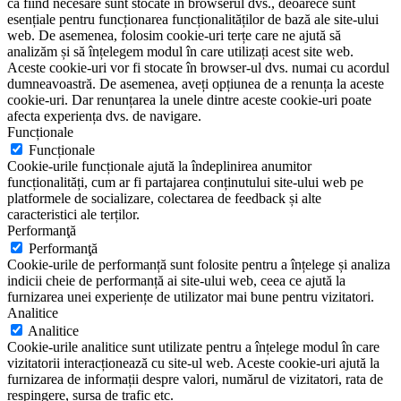
ca fiind necesare sunt stocate în browserul dvs., deoarece sunt
esențiale pentru funcționarea funcționalităților de bază ale site-ului
web. De asemenea, folosim cookie-uri terțe care ne ajută să
analizăm și să înțelegem modul în care utilizați acest site web.
Aceste cookie-uri vor fi stocate în browser-ul dvs. numai cu acordul
dumneavoastră. De asemenea, aveți opțiunea de a renunța la aceste
cookie-uri. Dar renunțarea la unele dintre aceste cookie-uri poate
afecta experiența dvs. de navigare.
Funcționale
Funcționale
Cookie-urile funcționale ajută la îndeplinirea anumitor
funcționalități, cum ar fi partajarea conținutului site-ului web pe
platformele de socializare, colectarea de feedback și alte
caracteristici ale terților.
Performanţă
Performanţă
Cookie-urile de performanță sunt folosite pentru a înțelege și analiza
indicii cheie de performanță ai site-ului web, ceea ce ajută la
furnizarea unei experiențe de utilizator mai bune pentru vizitatori.
Analitice
Analitice
Cookie-urile analitice sunt utilizate pentru a înțelege modul în care
vizitatorii interacționează cu site-ul web. Aceste cookie-uri ajută la
furnizarea de informații despre valori, numărul de vizitatori, rata de
respingere, sursa de trafic etc.