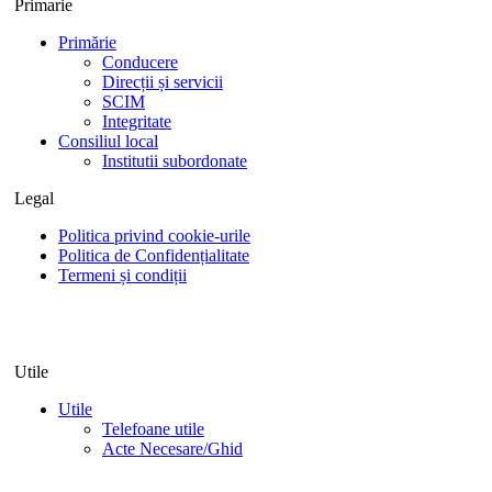
Primarie
Primărie
Conducere
Direcții și servicii
SCIM
Integritate
Consiliul local
Institutii subordonate
Legal
Politica privind cookie-urile
Politica de Confidențialitate
Termeni și condiții
Utile
Utile
Telefoane utile
Acte Necesare/Ghid