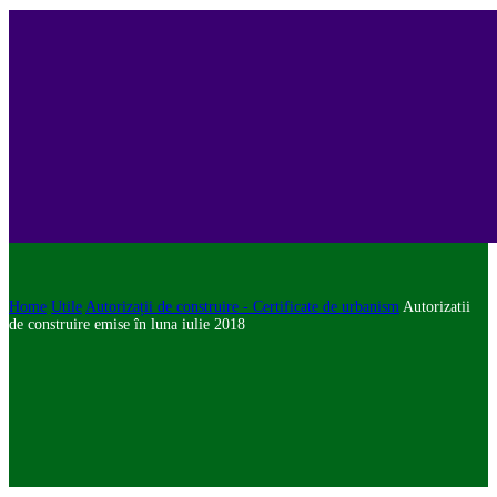
Home
Utile
Autorizații de construire - Certificate de urbanism
Autorizatii
de construire emise în luna iulie 2018