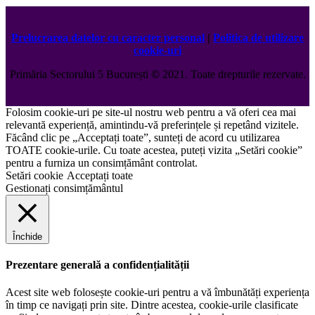
Prelucrarea datelor cu caracter personal
|
Politica de utilizare
cookie-uri
Primăria Sectorului 5 București
©️
2021. Toate drepturile rezervate.
Folosim cookie-uri pe site-ul nostru web pentru a vă oferi cea mai
relevantă experiență, amintindu-vă preferințele și repetând vizitele.
Făcând clic pe „Acceptați toate”, sunteți de acord cu utilizarea
TOATE cookie-urile. Cu toate acestea, puteți vizita „Setări cookie”
pentru a furniza un consimțământ controlat.
Setări cookie
Acceptați toate
Gestionați consimțământul
Închide
Prezentare generală a confidențialității
Acest site web folosește cookie-uri pentru a vă îmbunătăți experiența
în timp ce navigați prin site. Dintre acestea, cookie-urile clasificate