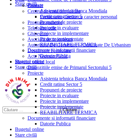
Stare civilă
Proiecte
Contact
Asistenta tehnica Banca Mondiala
Centrul de confidențialitate
Credit rating Sector 5
Prelucrarea datelor cu caracter personal
Propuneri de proiecte
Program audiențe
Proiecte in evaluare
Telefoane utile
Proiecte in implementare
Ghișeul.ro
Proiecte implementate
Asociații de proprietari
REABILITARE TERMICA
Autorizații De Construire – Certificate De Urbanism
Documente si informatii financiare
Descărcare Formulare
Datorie Publica
Acte Necesare/Ghid
Bugetul online
Monitor oficial local
Stare civilă
Dispozitiile emise de Primarul Sectorului 5
Proiecte
Asistenta tehnica Banca Mondiala
Credit rating Sector 5
Propuneri de proiecte
Proiecte in evaluare
Proiecte in implementare
Proiecte implementate
REABILITARE TERMICA
Documente si informatii financiare
Datorie Publica
Bugetul online
Stare civilă