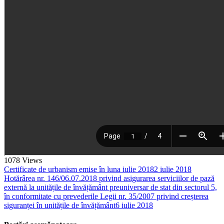
1078
Views
Certificate de urbanism emise în luna iulie 2018
2 iulie 2018
Hotărârea nr. 146/06.07.2018 privind asigurarea serviciilor de pază
externă la unitățile de învățământ preuniversar de stat din sectorul 5,
în conformitate cu prevederile Legii nr. 35/2007 privind creșterea
siguranței în unitățile de învățământ
6 iulie 2018