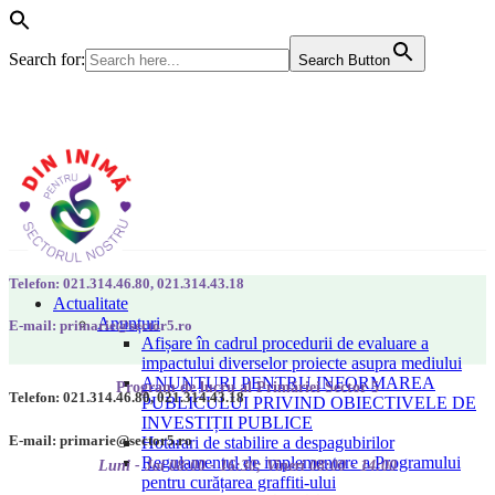
Search for:
Search Button
Telefon: 021.314.46.80, 021.314.43.18
Actualitate
Anunțuri
E-mail: primarie@sector5.ro
Afișare în cadrul procedurii de evaluare a
impactului diverselor proiecte asupra mediului
ANUNȚURI PENTRU INFORMAREA
Program de lucru al Primăriei Sector 5
Telefon: 021.314.46.80, 021.314.43.18
PUBLICULUI PRIVIND OBIECTIVELE DE
INVESTIȚII PUBLICE
E-mail: primarie@sector5.ro
Hotarari de stabilire a despagubirilor
Regulamentul de implementare a Programului
Luni - Joi 08:00 - 16:30; Vineri 08:00 - 14:00
pentru curățarea graffiti-ului