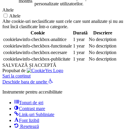
months
personalizate utilizatorilor.
Altele
Altele
Alte cookie-uri neclasificate sunt cele care sunt analizate și nu au
fost încă clasificate într-o categorie.
Cookie
Durată
Descriere
cookielawinfo-checkbox-analitice
1 year
No description
cookielawinfo-checkbox-functionale
1 year
No description
cookielawinfo-checkbox-necesare
1 year
No description
cookielawinfo-checkbox-publicitate
1 year
No description
SALVEAZĂ ȘI ACCEPTĂ
Propulsat de
Sari la conținut
Deschide bara de unelte
Instrumente pentru accesibilitate
Tonuri de gri
Contrast mare
Link-uri Subliniate
Font lizibil
Resetează