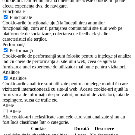
cookie-uri. Dar renunțarea la unele dintre aceste cookie-uri poate
afecta experiența dvs. de navigare.
Funcționale
Funcționale
Cookie-urile funcționale ajută la îndeplinirea anumitor
funcționalități, cum ar fi partajarea conținutului site-ului web pe
platformele de socializare, colectarea de feedback și alte
caracteristici ale terților.
Performanţă
Performanţă
Cookie-urile de performanță sunt folosite pentru a înțelege și analiza
indicii cheie de performanță ai site-ului web, ceea ce ajută la
furnizarea unei experiențe de utilizator mai bune pentru vizitatori.
Analitice
Analitice
Cookie-urile analitice sunt utilizate pentru a înțelege modul în care
vizitatorii interacționează cu site-ul web. Aceste cookie-uri ajută la
furnizarea de informații despre valori, numărul de vizitatori, rata de
respingere, sursa de trafic etc.
Altele
Altele
Alte cookie-uri neclasificate sunt cele care sunt analizate și nu au
fost încă clasificate într-o categorie.
Cookie
Durată
Descriere