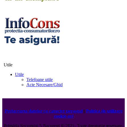
Utile
Utile
Telefoane utile
Acte Necesare/Ghid
Prelucrarea datelor cu caracter personal
|
Politica de utilizare
cookie-uri
Primăria Sectorului 5 București
©️
2021. Toate drepturile rezervate.