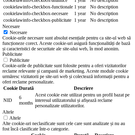
cookielawinfo-checkbox-analitice
1 year
No description
cookielawinfo-checkbox-functionale
1 year
No description
cookielawinfo-checkbox-necesare
1 year
No description
cookielawinfo-checkbox-publicitate
1 year
No description
Necesare
Necesare
Cookie-urile necesare sunt absolut esențiale pentru ca site-ul web să
funcționeze corect. Aceste cookie-uri asigură funcționalități de bază
și caracteristici de securitate ale site-ului web, în mod anonim.
Publicitate
Publicitate
Cookie-urile de publicitate sunt folosite pentru a oferi vizitatorilor
reclame relevante și campanii de marketing. Aceste module cookie
urmăresc vizitatorii pe site-uri web și colectează informații pentru a
oferi reclame personalizate.
Cookie
Durată
Descriere
Acest cookie este utilizat pentru un profil bazat pe
6
NID
interesul utilizatorului și afișează reclame
months
personalizate utilizatorilor.
Altele
Altele
Alte cookie-uri neclasificate sunt cele care sunt analizate și nu au
fost încă clasificate într-o categorie.