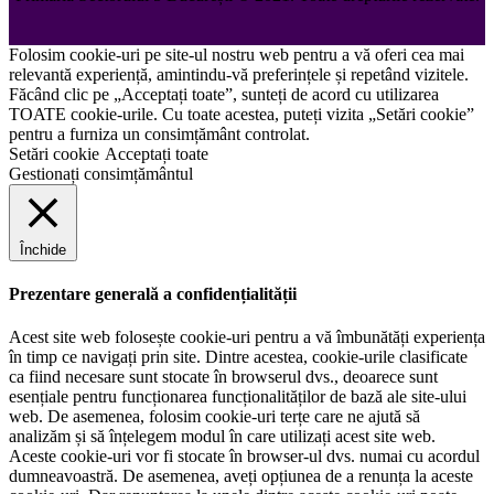
Folosim cookie-uri pe site-ul nostru web pentru a vă oferi cea mai
relevantă experiență, amintindu-vă preferințele și repetând vizitele.
Făcând clic pe „Acceptați toate”, sunteți de acord cu utilizarea
TOATE cookie-urile. Cu toate acestea, puteți vizita „Setări cookie”
pentru a furniza un consimțământ controlat.
Setări cookie
Acceptați toate
Gestionați consimțământul
Închide
Prezentare generală a confidențialității
Acest site web folosește cookie-uri pentru a vă îmbunătăți experiența
în timp ce navigați prin site. Dintre acestea, cookie-urile clasificate
ca fiind necesare sunt stocate în browserul dvs., deoarece sunt
esențiale pentru funcționarea funcționalităților de bază ale site-ului
web. De asemenea, folosim cookie-uri terțe care ne ajută să
analizăm și să înțelegem modul în care utilizați acest site web.
Aceste cookie-uri vor fi stocate în browser-ul dvs. numai cu acordul
dumneavoastră. De asemenea, aveți opțiunea de a renunța la aceste