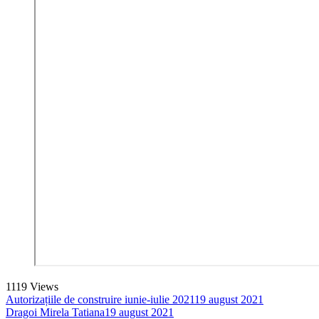
1119
Views
Autorizațiile de construire iunie-iulie 2021
19 august 2021
Dragoi Mirela Tatiana
19 august 2021