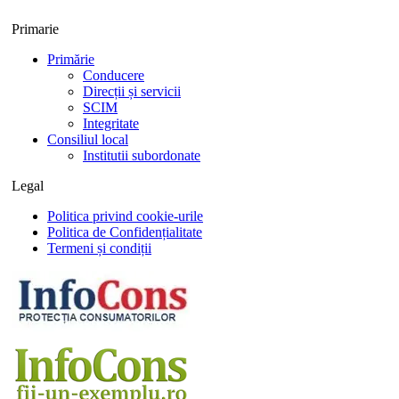
Primarie
Primărie
Conducere
Direcții și servicii
SCIM
Integritate
Consiliul local
Institutii subordonate
Legal
Politica privind cookie-urile
Politica de Confidențialitate
Termeni și condiții