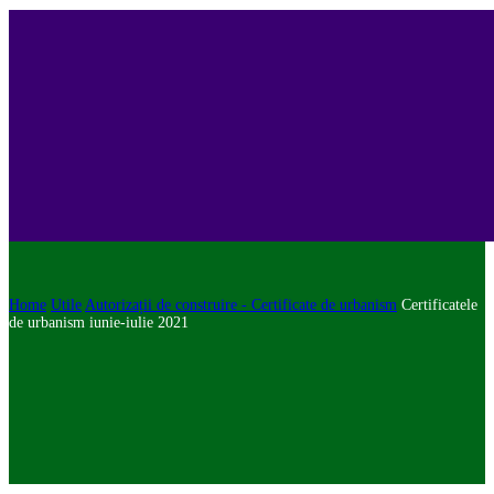
Home
Utile
Autorizații de construire - Certificate de urbanism
Certificatele
de urbanism iunie-iulie 2021