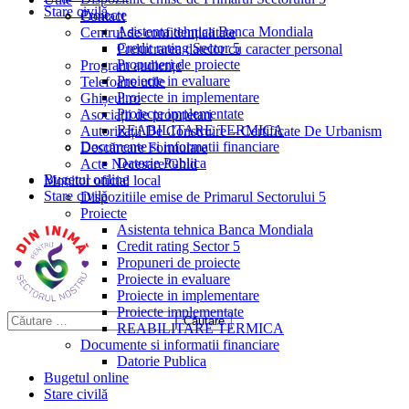
Stare civilă
Proiecte
Contact
Asistenta tehnica Banca Mondiala
Centrul de confidențialitate
Credit rating Sector 5
Prelucrarea datelor cu caracter personal
Propuneri de proiecte
Program audiențe
Proiecte in evaluare
Telefoane utile
Proiecte in implementare
Ghișeul.ro
Proiecte implementate
Asociații de proprietari
REABILITARE TERMICA
Autorizații De Construire – Certificate De Urbanism
Documente si informatii financiare
Descărcare Formulare
Datorie Publica
Acte Necesare/Ghid
Bugetul online
Monitor oficial local
Stare civilă
Dispozitiile emise de Primarul Sectorului 5
Proiecte
Asistenta tehnica Banca Mondiala
Credit rating Sector 5
Propuneri de proiecte
Proiecte in evaluare
Proiecte in implementare
Proiecte implementate
REABILITARE TERMICA
Documente si informatii financiare
Datorie Publica
Bugetul online
Stare civilă