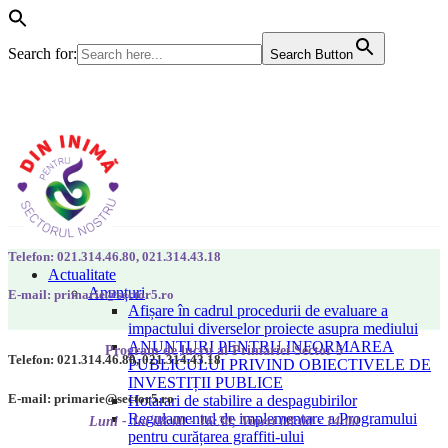
Search for:
Search Button
Telefon: 021.314.46.80, 021.314.43.18
Actualitate
Anunțuri
E-mail: primarie@sector5.ro
Afișare în cadrul procedurii de evaluare a
impactului diverselor proiecte asupra mediului
ANUNȚURI PENTRU INFORMAREA
Program de lucru al Primăriei Sector 5
Telefon: 021.314.46.80, 021.314.43.18
PUBLICULUI PRIVIND OBIECTIVELE DE
INVESTIȚII PUBLICE
E-mail: primarie@sector5.ro
Hotarari de stabilire a despagubirilor
Regulamentul de implementare a Programului
Luni - Joi 08:00 - 16:30; Vineri 08:00 - 14:00
pentru curățarea graffiti-ului