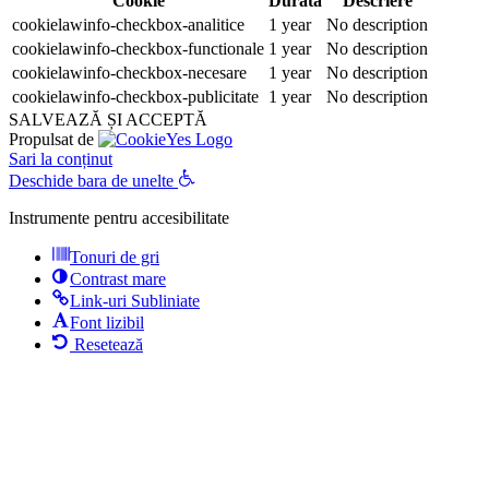
Cookie
Durată
Descriere
cookielawinfo-checkbox-analitice
1 year
No description
cookielawinfo-checkbox-functionale
1 year
No description
cookielawinfo-checkbox-necesare
1 year
No description
cookielawinfo-checkbox-publicitate
1 year
No description
SALVEAZĂ ȘI ACCEPTĂ
Propulsat de
Sari la conținut
Deschide bara de unelte
Instrumente pentru accesibilitate
Tonuri de gri
Contrast mare
Link-uri Subliniate
Font lizibil
Resetează