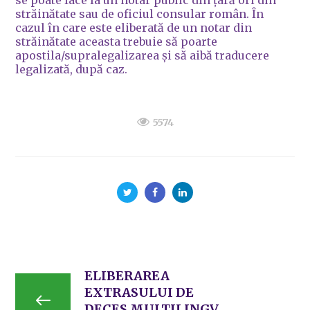
se poate face la un notar public din ţară ori din
străinătate sau de oficiul consular român. În
cazul în care este eliberată de un notar din
străinătate aceasta trebuie să poarte
apostila/supralegalizarea și să aibă traducere
legalizată, după caz.
5574
ELIBERAREA
EXTRASULUI DE
DECES MULTILINGV