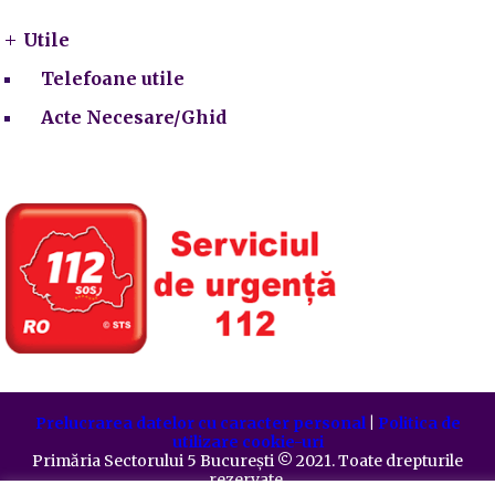
Utile
Telefoane utile
Acte Necesare/Ghid
Prelucrarea datelor cu caracter personal
|
Politica de
utilizare cookie-uri
Primăria Sectorului 5 București
©️
2021. Toate drepturile
rezervate.