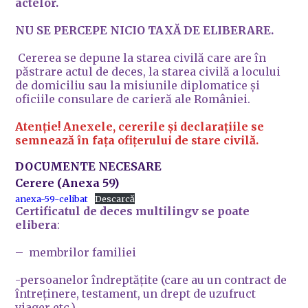
actelor.
NU SE PERCEPE NICIO TAXĂ DE ELIBERARE.
Cererea se depune la starea civilă care are în
păstrare actul de deces, la starea civilă a locului
de domiciliu sau la misiunile diplomatice și
oficiile consulare de carieră ale României.
Atenție! Anexele, cererile și declarațiile se
semnează în fața ofițerului de stare civilă.
DOCUMENTE NECESARE
Cerere (Anexa 59)
anexa-59-celibat
Descarcă
Certificatul de deces multilingv se poate
elibera
:
– membrilor familiei
-persoanelor îndreptățite (care au un contract de
întreținere, testament, un drept de uzufruct
viager etc.).