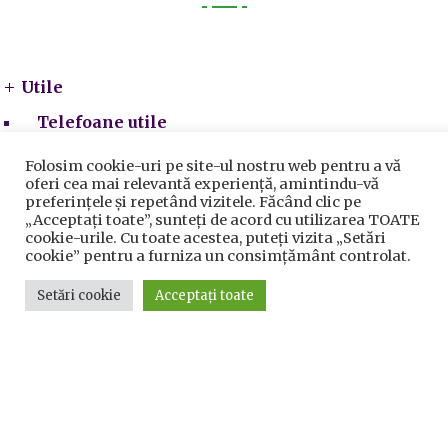
Utile
Utile
Telefoane utile
Acte Necesare/Ghid
Folosim cookie-uri pe site-ul nostru web pentru a vă
oferi cea mai relevantă experiență, amintindu-vă
preferințele și repetând vizitele. Făcând clic pe
„Acceptați toate”, sunteți de acord cu utilizarea TOATE
cookie-urile. Cu toate acestea, puteți vizita „Setări
cookie” pentru a furniza un consimțământ controlat.
Setări cookie
Acceptați toate
Prelucrarea datelor cu caracter personal
|
Politica de