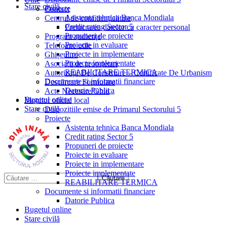
Stare civilă
Proiecte
Contact
Asistenta tehnica Banca Mondiala
Centrul de confidențialitate
Credit rating Sector 5
Prelucrarea datelor cu caracter personal
Propuneri de proiecte
Program audiențe
Proiecte in evaluare
Telefoane utile
Proiecte in implementare
Ghișeul.ro
Proiecte implementate
Asociații de proprietari
REABILITARE TERMICA
Autorizații De Construire – Certificate De Urbanism
Documente si informatii financiare
Descărcare Formulare
Datorie Publica
Acte Necesare/Ghid
Bugetul online
Monitor oficial local
Stare civilă
Dispozitiile emise de Primarul Sectorului 5
Proiecte
Asistenta tehnica Banca Mondiala
Credit rating Sector 5
Propuneri de proiecte
Proiecte in evaluare
Proiecte in implementare
Proiecte implementate
REABILITARE TERMICA
Documente si informatii financiare
Datorie Publica
Bugetul online
Stare civilă