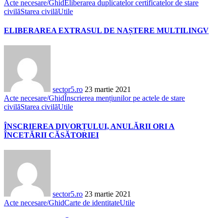
Acte necesare/Ghid
Eliberarea duplicatelor certificatelor de stare
civilă
Starea civilă
Utile
ELIBERAREA EXTRASUL DE NAȘTERE MULTILINGV
sector5.ro
23 martie 2021
Acte necesare/Ghid
Înscrierea mențiunilor pe actele de stare
civilă
Starea civilă
Utile
ÎNSCRIEREA DIVORȚULUI, ANULĂRII ORI A
ÎNCETĂRII CĂSĂTORIEI
sector5.ro
23 martie 2021
Acte necesare/Ghid
Carte de identitate
Utile