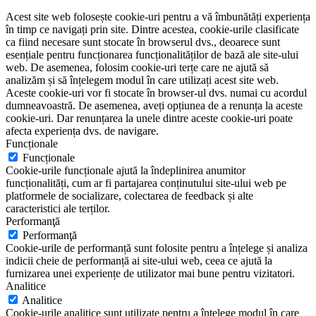
Acest site web folosește cookie-uri pentru a vă îmbunătăți experiența
în timp ce navigați prin site. Dintre acestea, cookie-urile clasificate
ca fiind necesare sunt stocate în browserul dvs., deoarece sunt
esențiale pentru funcționarea funcționalităților de bază ale site-ului
web. De asemenea, folosim cookie-uri terțe care ne ajută să
analizăm și să înțelegem modul în care utilizați acest site web.
Aceste cookie-uri vor fi stocate în browser-ul dvs. numai cu acordul
dumneavoastră. De asemenea, aveți opțiunea de a renunța la aceste
cookie-uri. Dar renunțarea la unele dintre aceste cookie-uri poate
afecta experiența dvs. de navigare.
Funcționale
Funcționale
Cookie-urile funcționale ajută la îndeplinirea anumitor
funcționalități, cum ar fi partajarea conținutului site-ului web pe
platformele de socializare, colectarea de feedback și alte
caracteristici ale terților.
Performanţă
Performanţă
Cookie-urile de performanță sunt folosite pentru a înțelege și analiza
indicii cheie de performanță ai site-ului web, ceea ce ajută la
furnizarea unei experiențe de utilizator mai bune pentru vizitatori.
Analitice
Analitice
Cookie-urile analitice sunt utilizate pentru a înțelege modul în care