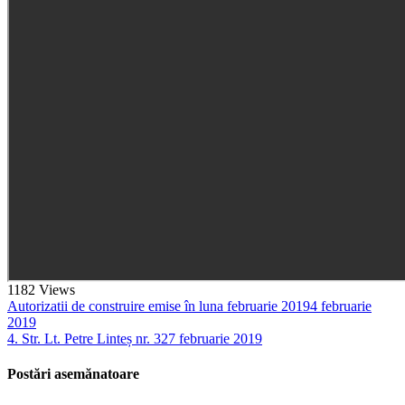
1182
Views
Autorizatii de construire emise în luna februarie 2019
4 februarie
2019
4. Str. Lt. Petre Linteș nr. 32
7 februarie 2019
Postări asemănatoare