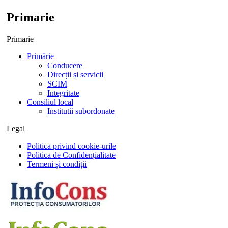
Primarie
Primarie
Primărie
Conducere
Direcții și servicii
SCIM
Integritate
Consiliul local
Institutii subordonate
Legal
Politica privind cookie-urile
Politica de Confidențialitate
Termeni și condiții