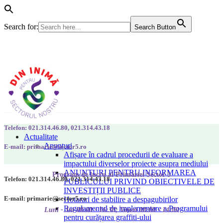
Search for:
Search Button
Telefon: 021.314.46.80, 021.314.43.18
Actualitate
Anunțuri
E-mail: primarie@sector5.ro
Afișare în cadrul procedurii de evaluare a
impactului diverselor proiecte asupra mediului
ANUNȚURI PENTRU INFORMAREA
Program de lucru al Primăriei Sector 5
Telefon: 021.314.46.80, 021.314.43.18
PUBLICULUI PRIVIND OBIECTIVELE DE
INVESTIȚII PUBLICE
E-mail: primarie@sector5.ro
Hotarari de stabilire a despagubirilor
Regulamentul de implementare a Programului
Luni - Joi 08:00 - 16:30; Vineri 08:00 - 14:00
pentru curățarea graffiti-ului