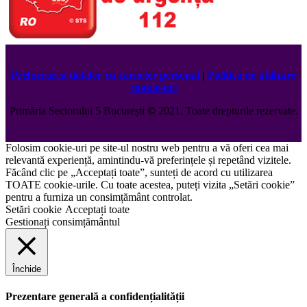
Prelucrarea datelor cu caracter personal
|
Politica de utilizare
cookie-uri
Primăria Sectorului 5 București
©️
2021. Toate drepturile rezervate.
Folosim cookie-uri pe site-ul nostru web pentru a vă oferi cea mai
relevantă experiență, amintindu-vă preferințele și repetând vizitele.
Făcând clic pe „Acceptați toate”, sunteți de acord cu utilizarea
TOATE cookie-urile. Cu toate acestea, puteți vizita „Setări cookie”
pentru a furniza un consimțământ controlat.
Setări cookie
Acceptați toate
Gestionați consimțământul
Închide
Prezentare generală a confidențialității