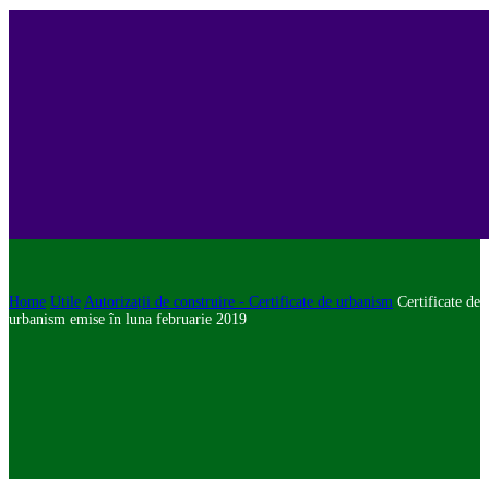
Home
Utile
Autorizații de construire - Certificate de urbanism
Certificate de
urbanism emise în luna februarie 2019