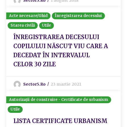
Sector5.ro
1 august 2018
Acte necesare/Ghid
Înregistrarea decesului
Starea civilă
Utile
ÎNREGISTRAREA DECESULUI
COPILULUI NĂSCUT VIU CARE A
DECEDAT ÎN INTERVALUL
CELOR 30 ZILE
Sector5.ro
23 martie 2021
Autorizații de construire - Certificate de urbanism
Utile
LISTA CERTIFICATE URBANISM