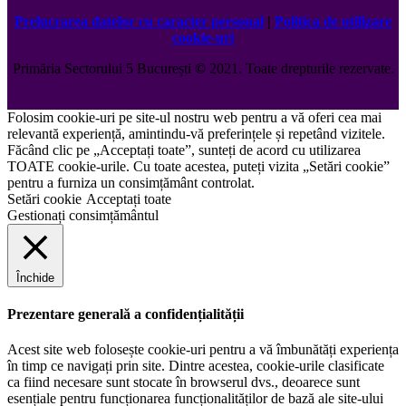
Prelucrarea datelor cu caracter personal
|
Politica de utilizare
cookie-uri
Primăria Sectorului 5 București
©️
2021. Toate drepturile rezervate.
Folosim cookie-uri pe site-ul nostru web pentru a vă oferi cea mai
relevantă experiență, amintindu-vă preferințele și repetând vizitele.
Făcând clic pe „Acceptați toate”, sunteți de acord cu utilizarea
TOATE cookie-urile. Cu toate acestea, puteți vizita „Setări cookie”
pentru a furniza un consimțământ controlat.
Setări cookie
Acceptați toate
Gestionați consimțământul
Închide
Prezentare generală a confidențialității
Acest site web folosește cookie-uri pentru a vă îmbunătăți experiența
în timp ce navigați prin site. Dintre acestea, cookie-urile clasificate
ca fiind necesare sunt stocate în browserul dvs., deoarece sunt
esențiale pentru funcționarea funcționalităților de bază ale site-ului