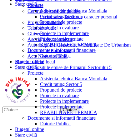
Stare civilă
Proiecte
Contact
Asistenta tehnica Banca Mondiala
Centrul de confidențialitate
Credit rating Sector 5
Prelucrarea datelor cu caracter personal
Propuneri de proiecte
Program audiențe
Proiecte in evaluare
Telefoane utile
Proiecte in implementare
Ghișeul.ro
Proiecte implementate
Asociații de proprietari
REABILITARE TERMICA
Autorizații De Construire – Certificate De Urbanism
Documente si informatii financiare
Descărcare Formulare
Datorie Publica
Acte Necesare/Ghid
Bugetul online
Monitor oficial local
Stare civilă
Dispozitiile emise de Primarul Sectorului 5
Proiecte
Asistenta tehnica Banca Mondiala
Credit rating Sector 5
Propuneri de proiecte
Proiecte in evaluare
Proiecte in implementare
Proiecte implementate
REABILITARE TERMICA
Documente si informatii financiare
Datorie Publica
Bugetul online
Stare civilă