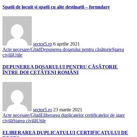
Spații de locuit și spații cu alte destinații – formulare
sector5.ro
6 aprilie 2021
Acte necesare/Ghid
Depunerea dosarului pentru căsătorie
Starea
civilă
Utile
DEPUNEREA DOSARULUI PENTRU CĂSĂTORIE
ÎNTRE DOI CETĂȚENI ROMÂNI
sector5.ro
23 martie 2021
Acte necesare/Ghid
Eliberarea duplicatelor certificatelor de stare
civilă
Starea civilă
Utile
ELIBERAREA DUPLICATULUI CERTIFICATULUI DE