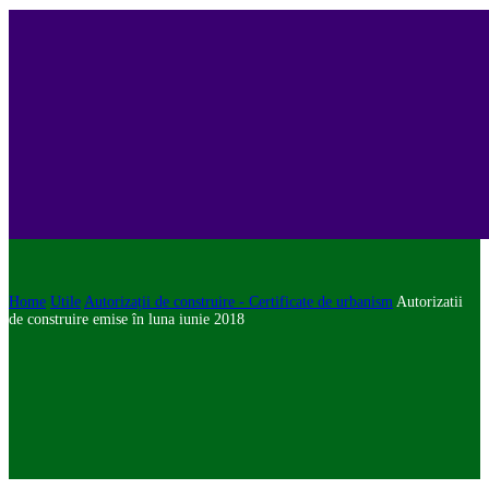
Home
Utile
Autorizații de construire - Certificate de urbanism
Autorizatii
de construire emise în luna iunie 2018