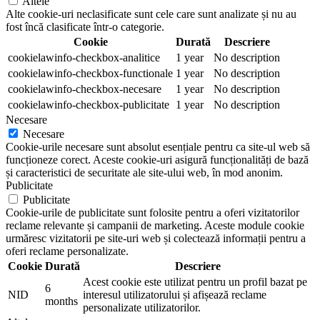
Altele
Alte cookie-uri neclasificate sunt cele care sunt analizate și nu au
fost încă clasificate într-o categorie.
Cookie
Durată
Descriere
cookielawinfo-checkbox-analitice
1 year
No description
cookielawinfo-checkbox-functionale
1 year
No description
cookielawinfo-checkbox-necesare
1 year
No description
cookielawinfo-checkbox-publicitate
1 year
No description
Necesare
Necesare
Cookie-urile necesare sunt absolut esențiale pentru ca site-ul web să
funcționeze corect. Aceste cookie-uri asigură funcționalități de bază
și caracteristici de securitate ale site-ului web, în mod anonim.
Publicitate
Publicitate
Cookie-urile de publicitate sunt folosite pentru a oferi vizitatorilor
reclame relevante și campanii de marketing. Aceste module cookie
urmăresc vizitatorii pe site-uri web și colectează informații pentru a
oferi reclame personalizate.
Cookie
Durată
Descriere
Acest cookie este utilizat pentru un profil bazat pe
6
NID
interesul utilizatorului și afișează reclame
months
personalizate utilizatorilor.