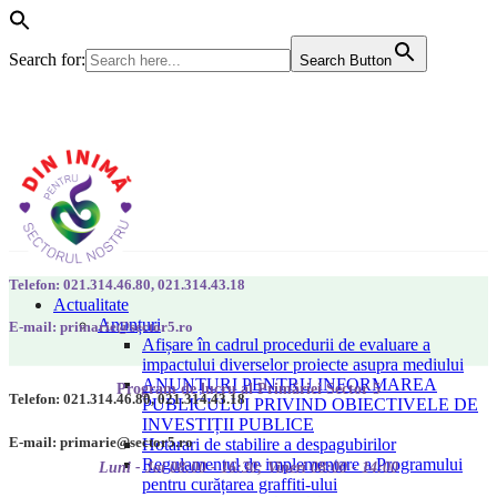
Search for:
Search Button
Telefon: 021.314.46.80, 021.314.43.18
Actualitate
Anunțuri
E-mail: primarie@sector5.ro
Afișare în cadrul procedurii de evaluare a
impactului diverselor proiecte asupra mediului
ANUNȚURI PENTRU INFORMAREA
Program de lucru al Primăriei Sector 5
Telefon: 021.314.46.80, 021.314.43.18
PUBLICULUI PRIVIND OBIECTIVELE DE
INVESTIȚII PUBLICE
E-mail: primarie@sector5.ro
Hotarari de stabilire a despagubirilor
Regulamentul de implementare a Programului
Luni - Joi 08:00 - 16:30; Vineri 08:00 - 14:00
pentru curățarea graffiti-ului