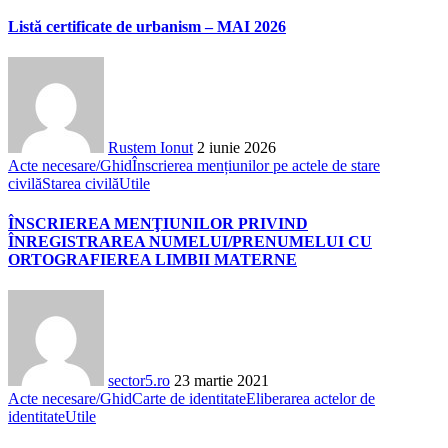
Listă certificate de urbanism – MAI 2026
Rustem Ionut
2 iunie 2026
Acte necesare/Ghid
Înscrierea mențiunilor pe actele de stare
civilă
Starea civilă
Utile
ÎNSCRIEREA MENŢIUNILOR PRIVIND
ÎNREGISTRAREA NUMELUI/PRENUMELUI CU
ORTOGRAFIEREA LIMBII MATERNE
sector5.ro
23 martie 2021
Acte necesare/Ghid
Carte de identitate
Eliberarea actelor de
identitate
Utile