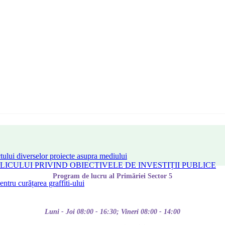
tului diverselor proiecte asupra mediului
CULUI PRIVIND OBIECTIVELE DE INVESTIȚII PUBLICE
Program de lucru al Primăriei Sector 5
tru curățarea graffiti-ului
Luni - Joi 08:00 - 16:30; Vineri 08:00 - 14:00