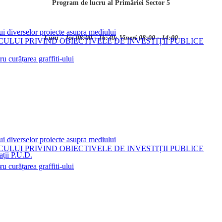
Program de lucru al Primăriei Sector 5
ui diverselor proiecte asupra mediului
Luni - Joi 08:00 - 16:30; Vineri 08:00 - 14:00
LUI PRIVIND OBIECTIVELE DE INVESTIȚII PUBLICE
 curățarea graffiti-ului
ui diverselor proiecte asupra mediului
LUI PRIVIND OBIECTIVELE DE INVESTIȚII PUBLICE
ații P.U.D.
i
 curățarea graffiti-ului