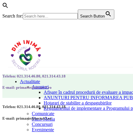
Search for:
Search Button
Telefon: 021.314.46.80, 021.314.43.18
Actualitate
Anunțuri
E-mail: primarie@sector5.ro
Afișare în cadrul procedurii de evaluare a impac
ANUNȚURI PENTRU INFORMAREA PUBLI
Hotarari de stabilire a despagubirilor
Telefon: 021.314.46.80, 021.314.43.18
Regulamentul de implementare a Programului pen
Comunicate
E-mail: primarie@sector5.ro
Mass-Media
Concursuri
Evenimente