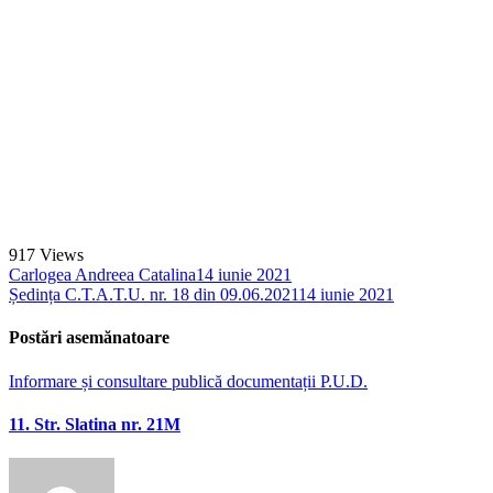
917
Views
Carlogea Andreea Catalina
14 iunie 2021
Ședința C.T.A.T.U. nr. 18 din 09.06.2021
14 iunie 2021
Postări asemănatoare
Informare și consultare publică documentații P.U.D.
11. Str. Slatina nr. 21M