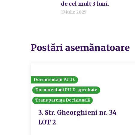
de cel mult 3 luni.
17 iulie 2025
Postări asemănatoare
Documentații P.U.D.
Documentații P.U.D. aprobate
Transparența Decizională
3. Str. Gheorghieni nr. 34
LOT 2