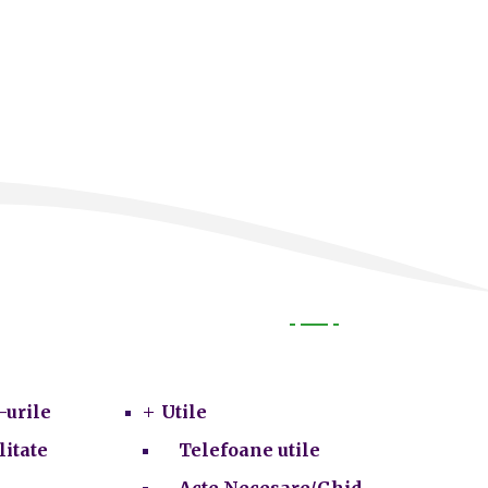
Utile
-urile
Utile
litate
Telefoane utile
Acte Necesare/Ghid