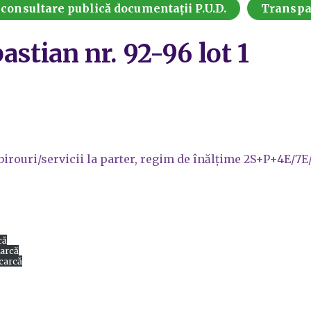
 consultare publică documentații P.U.D.
Transpa
stian nr. 92-96 lot 1
birouri/servicii la parter, regim de înălțime 2S+P+4E/7E/
că
arcă
carcă