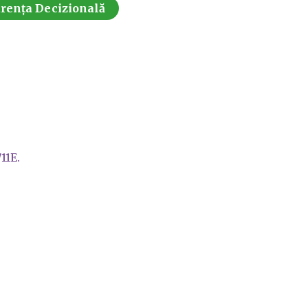
rența Decizională
11E.