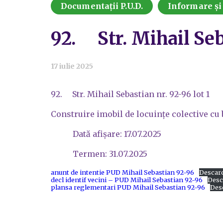
Documentații P.U.D.
Informare și
92. Str. Mihail Seba
17 iulie 2025
92. Str. Mihail Sebastian nr. 92-96 lot 1
Construire imobil de locuințe colective cu 
Dată afișare: 17.07.2025
Termen: 31.07.2025
anunt de intentie PUD Mihail Sebastian 92-96
Descar
decl identif vecini – PUD Mihail Sebastian 92-96
Desc
plansa reglementari PUD Mihail Sebastian 92-96
Des