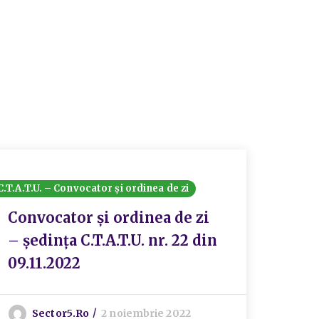
C.T.A.T.U. – Convocator și ordinea de zi
Convocator și ordinea de zi
– ședința C.T.A.T.U. nr. 22 din
09.11.2022
Sector5.ro
2 noiembrie 2022