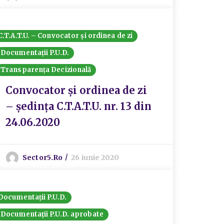
C.T.A.T.U. – Convocator și ordinea de zi
Documentații P.U.D.
Transparența Decizională
Convocator și ordinea de zi
– ședința C.T.A.T.U. nr. 13 din
24.06.2020
Sector5.ro
26 iunie 2020
Documentații P.U.D.
Documentații P.U.D. aprobate