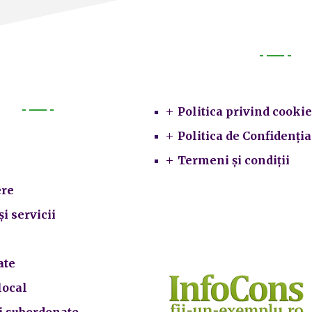
Legal
Politica privind cookie
Primarie
Politica de Confidenția
Termeni și condiții
re
și servicii
ate
local
ii subordonate