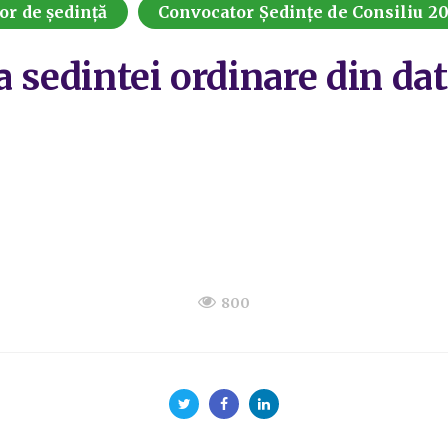
or de ședință
Convocator Ședințe de Consiliu 2
 sedintei ordinare din dat
800