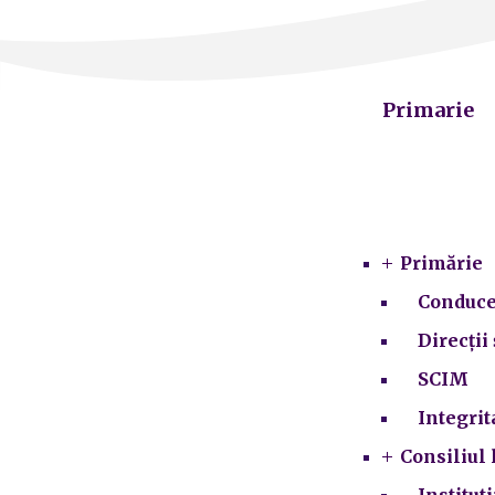
Primarie
Primărie
Conduce
Direcții 
SCIM
Integrit
Consiliul 
Institut