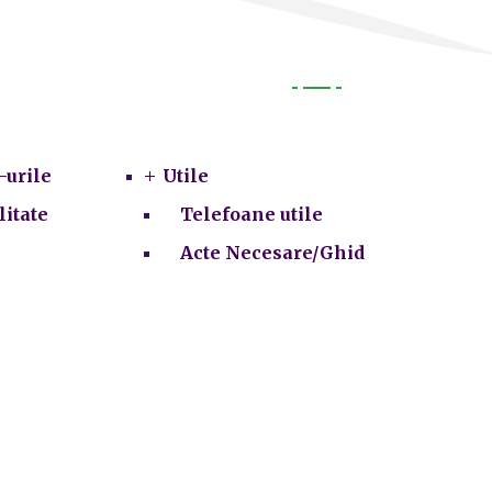
Utile
-urile
Utile
litate
Telefoane utile
Acte Necesare/Ghid