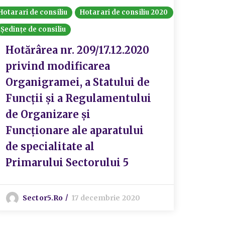
Hotarari de consiliu
Hotarari de consiliu 2020
Consiliul
Ședințe de consiliu
Convoca
Ședințe 
Hotărârea nr. 209/17.12.2020
privind modificarea
Sedi
Organigramei, a Statului de
Cons
Funcții și a Regulamentului
data
de Organizare și
Funcționare ale aparatului
P
de specialitate al
Primarului Sectorului 5
Sector5.ro
17 decembrie 2020