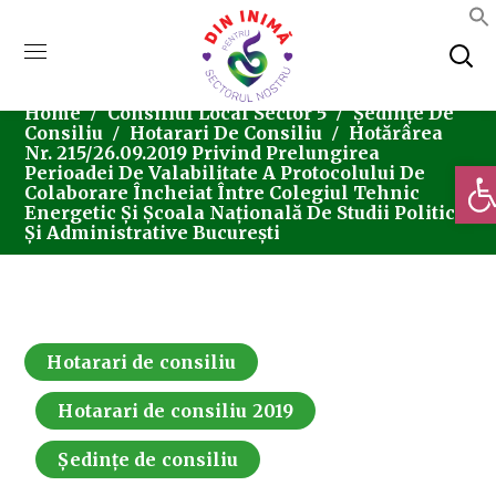
Home
Consiliul Local Sector 5
Ședințe De
Consiliu
Hotarari De Consiliu
Hotărârea
Nr. 215/26.09.2019 Privind Prelungirea
Deschi
Perioadei De Valabilitate A Protocolului De
Colaborare Încheiat Între Colegiul Tehnic
Energetic Și Școala Națională De Studii Politice
Și Administrative București
Hotarari de consiliu
Hotarari de consiliu 2019
Ședințe de consiliu