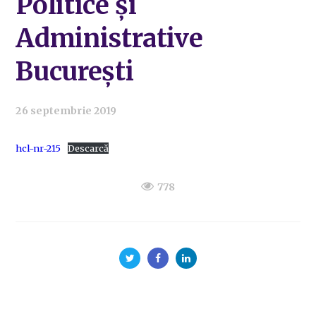
Politice și
Administrative
București
26 septembrie 2019
hcl-nr-215
Descarcă
778