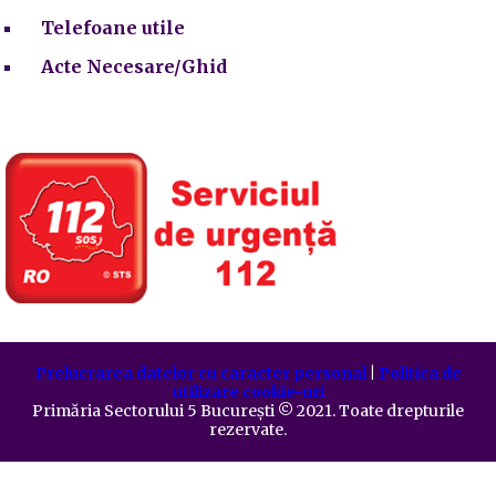
Telefoane utile
Acte Necesare/Ghid
Prelucrarea datelor cu caracter personal
|
Politica de
utilizare cookie-uri
Primăria Sectorului 5 București
©️
2021. Toate drepturile
rezervate.