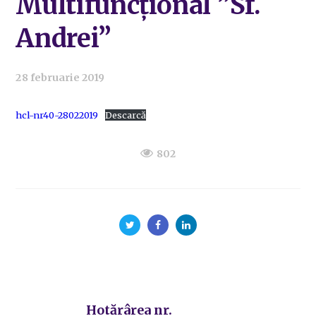
Multifuncțional ”Sf.
Andrei”
28 februarie 2019
hcl-nr40-28022019
Descarcă
802
Hotărârea nr.