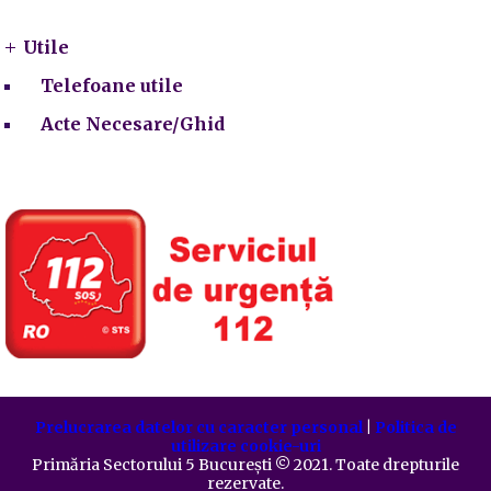
Utile
Telefoane utile
Acte Necesare/Ghid
Prelucrarea datelor cu caracter personal
|
Politica de
utilizare cookie-uri
Primăria Sectorului 5 București
©️
2021. Toate drepturile
rezervate.