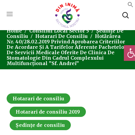
Home
Consiliul Local Sector 5
Ședințe De
Consiliu
Hotarari De Consiliu
Hotărârea
Nr. 40/28.02.2019 Privind Aprobarea Criteriilor
Deschi
De Acordare Și A Tarifelor Aferente Pachetelor
De Servicii Medicale Oferite De Clinica De
Stomatologie Din Cadrul Complexului
Multifuncțional ”Sf. Andrei”
Hotarari de consiliu
Hotarari de consiliu 2019
Ședințe de consiliu