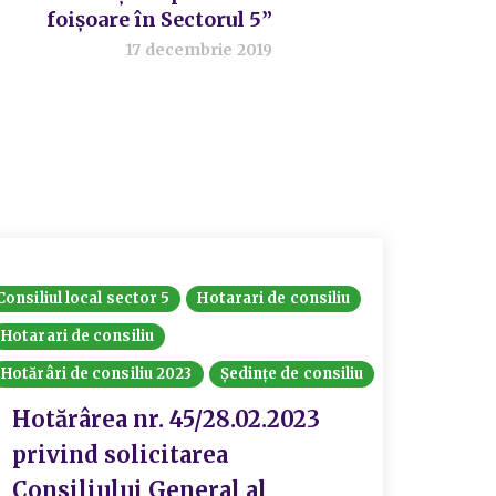
foișoare în Sectorul 5”
17 decembrie 2019
Consiliul local sector 5
Hotarari de consiliu
Hotarari
Hotarari de consiliu
Ședințe 
Hotărâri de consiliu 2023
Ședințe de consiliu
Hotă
priv
Hotărârea nr. 45/28.02.2023
Comi
privind solicitarea
Legi
Consiliului General al