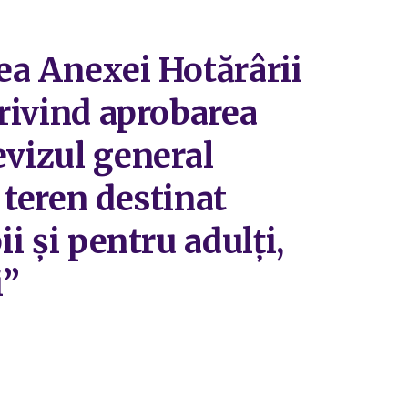
rea Anexei Hotărârii
privind aprobarea
evizul general
 teren destinat
i și pentru adulți,
i”