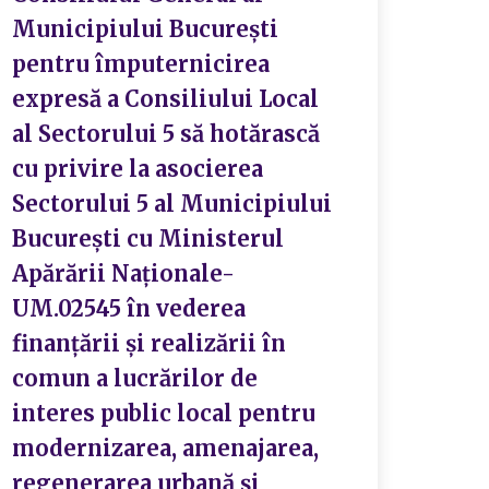
nive
Municipiului București
pentru împuternicirea
expresă a Consiliului Local
S
al Sectorului 5 să hotărască
cu privire la asocierea
Sectorului 5 al Municipiului
București cu Ministerul
Apărării Naționale-
UM.02545 în vederea
finanțării și realizării în
comun a lucrărilor de
interes public local pentru
modernizarea, amenajarea,
regenerarea urbană și