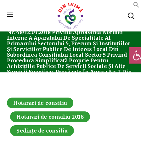
Home
Consiliul Local Sector 5
Ședințe De
Consiliu
Hotarari De Consiliu
Hotărârea
Nr. 48/12.03.2018 Privind Aprobarea Normei
Interne A Aparatului De Specialitate Al
Primarului Sectorului 5, Precum Și Instituțiilor
Deschi
Și Serviciilor Publice De Interes Local Din
Subordinea Consiliului Local Sector 5 Privind
Procedura Simplificată Proprie Pentru
Achizițiile Publice De Servicii Sociale Și Alte
Servicii Specifice, Prevăzute În Anexa Nr. 2 Din
Legea Nr. 98/2016
Hotarari de consiliu
Hotarari de consiliu 2018
Ședințe de consiliu