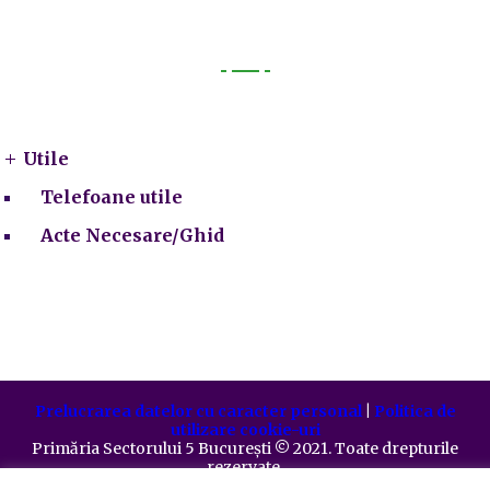
Utile
Utile
Telefoane utile
Acte Necesare/Ghid
Prelucrarea datelor cu caracter personal
|
Politica de
utilizare cookie-uri
Primăria Sectorului 5 București
©️
2021. Toate drepturile
rezervate.