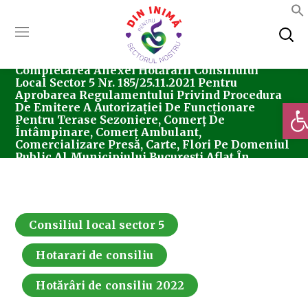
Home
Consiliul Local Sector 5
Hotărârea
Nr. 158/06.10.2022 Pentru Modificarea Și
Completarea Anexei Hotărârii Consiliului
Local Sector 5 Nr. 185/25.11.2021 Pentru
Aprobarea Regulamentului Privind Procedura
Deschi
De Emitere A Autorizației De Funcționare
Pentru Terase Sezoniere, Comerț De
Întâmpinare, Comerț Ambulant,
Comercializare Presă, Carte, Flori Pe Domeniul
Public Al Municipiului București Aflat În
Administrarea Consiliului Local Al Sectorului 5.
Consiliul local sector 5
Hotarari de consiliu
Hotărâri de consiliu 2022