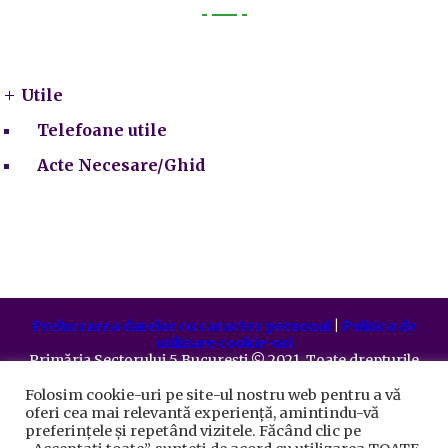
Utile
Utile
Telefoane utile
Acte Necesare/Ghid
Prelucrarea datelor cu caracter personal
|
Politica de
utilizare cookie-uri
Primăria Sectorului 5 București
©️
2021. Toate drepturile
rezervate.
Folosim cookie-uri pe site-ul nostru web pentru a vă
oferi cea mai relevantă experiență, amintindu-vă
preferințele și repetând vizitele. Făcând clic pe