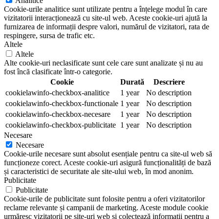
Analitice
Cookie-urile analitice sunt utilizate pentru a înțelege modul în care
vizitatorii interacționează cu site-ul web. Aceste cookie-uri ajută la
furnizarea de informații despre valori, numărul de vizitatori, rata de
respingere, sursa de trafic etc.
Altele
Altele
Alte cookie-uri neclasificate sunt cele care sunt analizate și nu au
fost încă clasificate într-o categorie.
Cookie
Durată
Descriere
cookielawinfo-checkbox-analitice
1 year
No description
cookielawinfo-checkbox-functionale
1 year
No description
cookielawinfo-checkbox-necesare
1 year
No description
cookielawinfo-checkbox-publicitate
1 year
No description
Necesare
Necesare
Cookie-urile necesare sunt absolut esențiale pentru ca site-ul web să
funcționeze corect. Aceste cookie-uri asigură funcționalități de bază
și caracteristici de securitate ale site-ului web, în mod anonim.
Publicitate
Publicitate
Cookie-urile de publicitate sunt folosite pentru a oferi vizitatorilor
reclame relevante și campanii de marketing. Aceste module cookie
urmăresc vizitatorii pe site-uri web și colectează informații pentru a