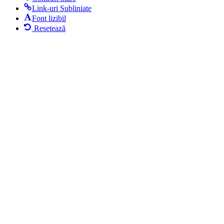
Link-uri Subliniate
Font lizibil
Resetează