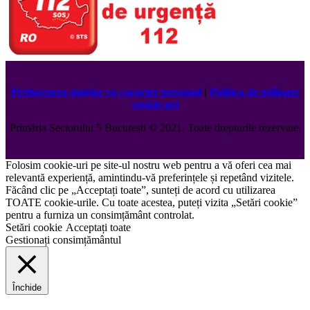
Prelucrarea datelor cu caracter personal
|
Politica de utilizare
cookie-uri
Primăria Sectorului 5 București
©️
2021. Toate drepturile rezervate.
Folosim cookie-uri pe site-ul nostru web pentru a vă oferi cea mai
relevantă experiență, amintindu-vă preferințele și repetând vizitele.
Făcând clic pe „Acceptați toate”, sunteți de acord cu utilizarea
TOATE cookie-urile. Cu toate acestea, puteți vizita „Setări cookie”
pentru a furniza un consimțământ controlat.
Setări cookie
Acceptați toate
Gestionați consimțământul
Închide