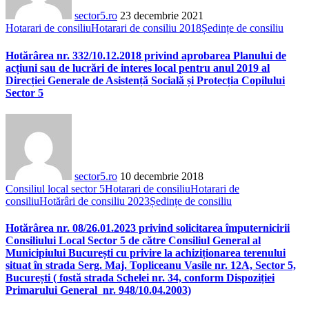
sector5.ro
23 decembrie 2021
Hotarari de consiliu
Hotarari de consiliu 2018
Ședințe de consiliu
Hotărârea nr. 332/10.12.2018 privind aprobarea Planului de
acțiuni sau de lucrări de interes local pentru anul 2019 al
Direcției Generale de Asistență Socială și Protecția Copilului
Sector 5
sector5.ro
10 decembrie 2018
Consiliul local sector 5
Hotarari de consiliu
Hotarari de
consiliu
Hotărâri de consiliu 2023
Ședințe de consiliu
Hotărârea nr. 08/26.01.2023 privind solicitarea împuternicirii
Consiliului Local Sector 5 de către Consiliul General al
Municipiului București cu privire la achiziționarea terenului
situat în strada Serg. Maj. Topliceanu Vasile nr. 12A, Sector 5,
București ( fostă strada Schelei nr. 34, conform Dispoziției
Primarului General nr. 948/10.04.2003)