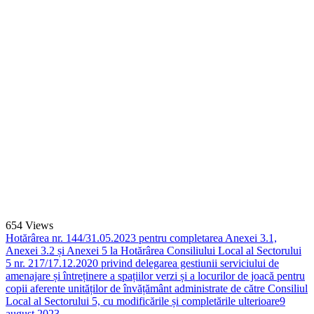
654
Views
Hotărârea nr. 144/31.05.2023 pentru completarea Anexei 3.1,
Anexei 3.2 și Anexei 5 la Hotărârea Consiliului Local al Sectorului
5 nr. 217/17.12.2020 privind delegarea gestiunii serviciului de
amenajare și întreținere a spațiilor verzi și a locurilor de joacă pentru
copii aferente unităților de învățământ administrate de către Consiliul
Local al Sectorului 5, cu modificările și completările ulterioare
9
august 2023