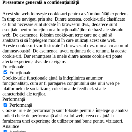
Prezentare generală a confidențialității
Acest site web folosește cookie-uri pentru a vă îmbunătăți experiența
în timp ce navigați prin site. Dintre acestea, cookie-urile clasificate
ca fiind necesare sunt stocate în browserul dvs., deoarece sunt
esențiale pentru funcționarea funcționalităților de bază ale site-ului
web. De asemenea, folosim cookie-uri terțe care ne ajută să
analizăm și să înțelegem modul în care utilizați acest site web.
Aceste cookie-uri vor fi stocate în browser-ul dvs. numai cu acordul
dumneavoastră. De asemenea, aveți opțiunea de a renunța la aceste
cookie-uri. Dar renunțarea la unele dintre aceste cookie-uri poate
afecta experiența dvs. de navigare.
Funcționale
Funcționale
Cookie-urile funcționale ajută la îndeplinirea anumitor
funcționalități, cum ar fi partajarea conținutului site-ului web pe
platformele de socializare, colectarea de feedback și alte
caracteristici ale terților.
Performanţă
Performanţă
Cookie-urile de performanță sunt folosite pentru a înțelege și analiza
indicii cheie de performanță ai site-ului web, ceea ce ajută la
furnizarea unei experiențe de utilizator mai bune pentru vizitatori.
Analitice