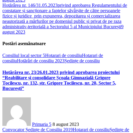
Hotărârea nr. 146/31.05.2023privind aprobarea Regulamentului de
constatare și sancționare a faptelor săvârșite de către persoanele
fizice și juridice prin expunerea, depozitarea și comercializarea
neautorizată a mărfurilor pe domeniul public și privat de pe raza
administrativ-teritorială a Sectorului 5 al Municipiului București
9
august 2023
Postări asemănatoare
Consiliul local sector 5
Hotarari de consiliu
Hotarari de
consiliu
Hotărâri de consiliu 2023
Ședințe de consiliu
Hotărârea nr. 23/26.01.2023 privind aprobarea proiectului
“Reabilitare și consolidare Școala Gimnazială Grigore
Tocilescu, nr. 132, str. Grigore Tocilescu, nr. 20, Sector 5,
București”
Primaria 5
8 august 2023
Convocator Ședințe de Consiliu 2019
Hotarari de consiliu
Ședințe de