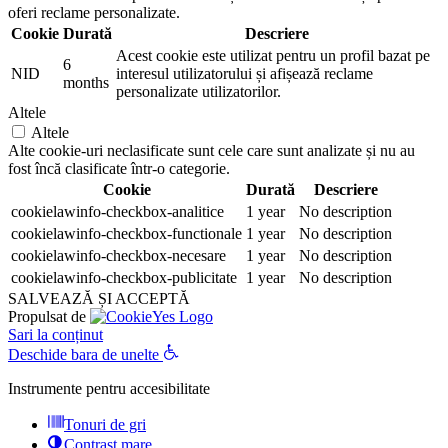
oferi reclame personalizate.
Cookie
Durată
Descriere
Acest cookie este utilizat pentru un profil bazat pe
6
NID
interesul utilizatorului și afișează reclame
months
personalizate utilizatorilor.
Altele
Altele
Alte cookie-uri neclasificate sunt cele care sunt analizate și nu au
fost încă clasificate într-o categorie.
Cookie
Durată
Descriere
cookielawinfo-checkbox-analitice
1 year
No description
cookielawinfo-checkbox-functionale
1 year
No description
cookielawinfo-checkbox-necesare
1 year
No description
cookielawinfo-checkbox-publicitate
1 year
No description
SALVEAZĂ ȘI ACCEPTĂ
Propulsat de
Sari la conținut
Deschide bara de unelte
Instrumente pentru accesibilitate
Tonuri de gri
Contrast mare