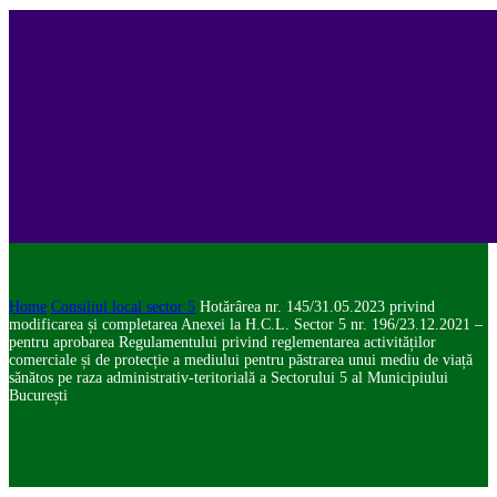
Home
Consiliul local sector 5
Hotărârea nr. 145/31.05.2023 privind
modificarea și completarea Anexei la H.C.L. Sector 5 nr. 196/23.12.2021 –
pentru aprobarea Regulamentului privind reglementarea activităților
comerciale și de protecție a mediului pentru păstrarea unui mediu de viață
sănătos pe raza administrativ-teritorială a Sectorului 5 al Municipiului
București