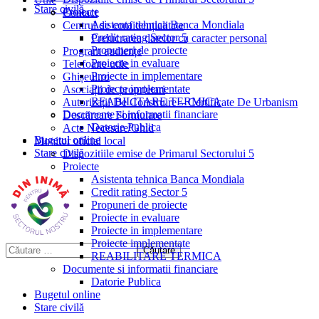
Stare civilă
Proiecte
Contact
Asistenta tehnica Banca Mondiala
Centrul de confidențialitate
Credit rating Sector 5
Prelucrarea datelor cu caracter personal
Propuneri de proiecte
Program audiențe
Proiecte in evaluare
Telefoane utile
Proiecte in implementare
Ghișeul.ro
Proiecte implementate
Asociații de proprietari
REABILITARE TERMICA
Autorizații De Construire – Certificate De Urbanism
Documente si informatii financiare
Descărcare Formulare
Datorie Publica
Acte Necesare/Ghid
Bugetul online
Monitor oficial local
Stare civilă
Dispozitiile emise de Primarul Sectorului 5
Proiecte
Asistenta tehnica Banca Mondiala
Credit rating Sector 5
Propuneri de proiecte
Proiecte in evaluare
Proiecte in implementare
Proiecte implementate
REABILITARE TERMICA
Documente si informatii financiare
Datorie Publica
Bugetul online
Stare civilă