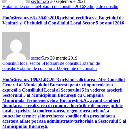
sector5.ro
30 septembrie 2021
Hotarari de consiliu
Hotarari de consiliu 2016
Ședințe de consiliu
Hotărârea nr. 68 / 30.09.2016 privind rectificarea Bugetului de
Venituri și Cheltuieli al Consiliului Local Sector 5 pe anul 2016
sector5.ro
30 martie 2019
Consiliul local sector 5
Hotarari de consiliu
Hotarari de
consiliu
Hotărâri de consiliu 2023
Ședințe de consiliu
Hotărârea nr. 169/31.07.2023 privind solicitarea către Consiliul
General al Municipiului București pentru împuternicirea
expresă a Consiliului Local al Sectorului 5 în vederea asocierii
Sectorului 5 al Municipiului București cu Compania
Municipală Termoenergetica București S.A., având ca obiect
finanțarea și realizarea în comun a lucrărilor de interes public
local cu privire la modernizarea, regenerarea urbană a
punctelor termice și întreținerea spațiilor din proximitatea
acestora aflate pe raza administrativ-teritorială a Sectorului 5 al
Municipiului București.