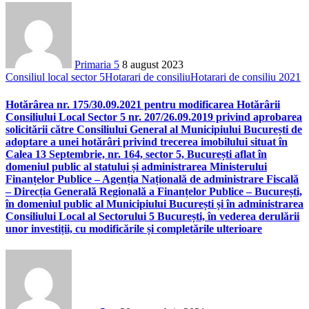
Primaria 5
8 august 2023
Consiliul local sector 5
Hotarari de consiliu
Hotarari de consiliu 2021
Hotărârea nr. 175/30.09.2021 pentru modificarea Hotărârii
Consiliului Local Sector 5 nr. 207/26.09.2019 privind aprobarea
solicitării către Consiliului General al Municipiului București de
adoptare a unei hotărâri privind trecerea imobilului situat în
Calea 13 Septembrie, nr. 164, sector 5, București aflat în
domeniul public al statului și administrarea Ministerului
Finanțelor Publice – Agenția Națională de administrare Fiscală
– Direcția Generală Regională a Finanțelor Publice – București,
în domeniul public al Municipiului București și în administrarea
Consiliului Local al Sectorului 5 București, în vederea derulării
unor investiții, cu modificările și completările ulterioare