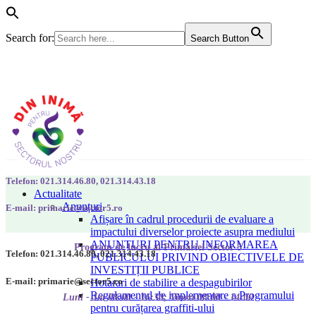
Search for:
Search Button
Telefon: 021.314.46.80, 021.314.43.18
Actualitate
Anunțuri
E-mail: primarie@sector5.ro
Afișare în cadrul procedurii de evaluare a
impactului diverselor proiecte asupra mediului
ANUNȚURI PENTRU INFORMAREA
Program de lucru al Primăriei Sector 5
Telefon: 021.314.46.80, 021.314.43.18
PUBLICULUI PRIVIND OBIECTIVELE DE
INVESTIȚII PUBLICE
E-mail: primarie@sector5.ro
Hotarari de stabilire a despagubirilor
Regulamentul de implementare a Programului
Luni - Joi 08:00 - 16:30; Vineri 08:00 - 14:00
pentru curățarea graffiti-ului