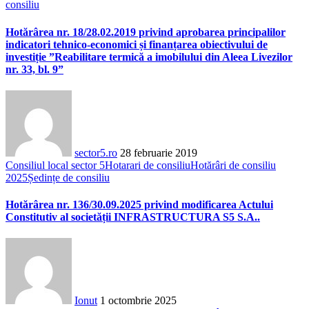
consiliu
Hotărârea nr. 18/28.02.2019 privind aprobarea principalilor
indicatori tehnico-economici și finanțarea obiectivului de
investiție ”Reabilitare termică a imobilului din Aleea Livezilor
nr. 33, bl. 9”
sector5.ro
28 februarie 2019
Consiliul local sector 5
Hotarari de consiliu
Hotărâri de consiliu
2025
Ședințe de consiliu
Hotărârea nr. 136/30.09.2025 privind modificarea Actului
Constitutiv al societății INFRASTRUCTURA S5 S.A..
Ionut
1 octombrie 2025