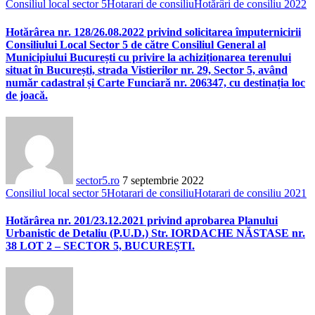
Consiliul local sector 5
Hotarari de consiliu
Hotărâri de consiliu 2022
Hotărârea nr. 128/26.08.2022 privind solicitarea împuternicirii
Consiliului Local Sector 5 de către Consiliul General al
Municipiului București cu privire la achiziționarea terenului
situat în București, strada Vistierilor nr. 29, Sector 5, având
număr cadastral și Carte Funciară nr. 206347, cu destinația loc
de joacă.
sector5.ro
7 septembrie 2022
Consiliul local sector 5
Hotarari de consiliu
Hotarari de consiliu 2021
Hotărârea nr. 201/23.12.2021 privind aprobarea Planului
Urbanistic de Detaliu (P.U.D.) Str. IORDACHE NĂSTASE nr.
38 LOT 2 – SECTOR 5, BUCUREȘTI.