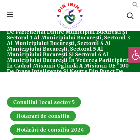
Home
Consiliul Local Sector 5
Hotărârea
Nr. 127/30.08.2024 Privind Aprobarea Acordului
De Parteneriat Dintre Municipiul București Și
Sectorul 1 Al Municipiului București, Sectorul 3
Al Municipiului București, Sectorul 4 Al
Deschi
Municipiului București, Sectorul 5 Al
Municipiului București Și Sectorul 6 Al
Municipiului București În Vederea Participării
În Cadrul Misiunii Oglindă A Misiunii UE ”100
De Orașe Inteligente Și Neutre Din Punct De
Vedere Climatic Până În 2030” (M100).
Consiliul local sector 5
Hotarari de consiliu
Hotărâri de consiliu 2024