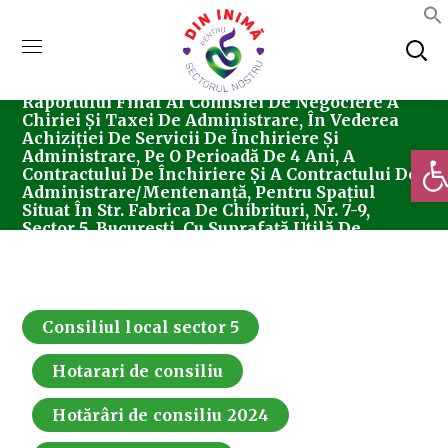
Home
Consiliul Local Sector 5
Hotărârea
Nr. 136/26.09.2024 Privind Aprobarea
Raportului Final Al Comisiei De Negociere A
Chiriei Și Taxei De Administrare, În Vederea
Achiziției De Servicii De Închiriere Și
Deschi
Administrare, Pe O Perioadă De 4 Ani, A
Contractului De Închiriere Și A Contractului De
Administrare/mentenanță, Pentru Spațiul
Situat În Str. Fabrica De Chibrituri, Nr. 7-9,
Sector 5, București, Cu Suprafață Utilă De
1.422,25 Mp
Consiliul local sector 5
Hotarari de consiliu
Hotărâri de consiliu 2024