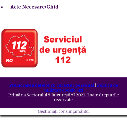
Acte Necesare/Ghid
Prelucrarea datelor cu caracter personal
|
Politica de
utilizare cookie-uri
Primăria Sectorului 5 București
©️
2021. Toate drepturile
rezervate.
Gestionați consimțământul