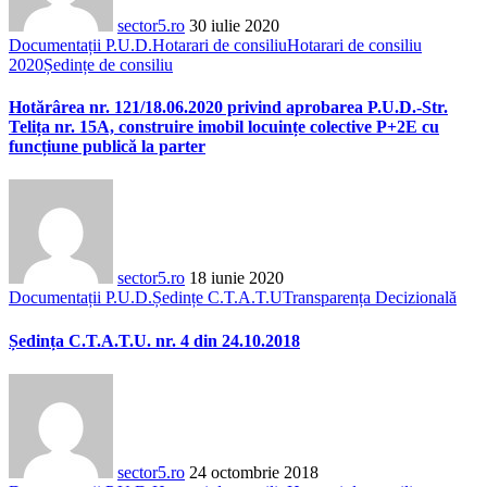
sector5.ro
30 iulie 2020
Documentații P.U.D.
Hotarari de consiliu
Hotarari de consiliu
2020
Ședințe de consiliu
Hotărârea nr. 121/18.06.2020 privind aprobarea P.U.D.-Str.
Telița nr. 15A, construire imobil locuințe colective P+2E cu
funcțiune publică la parter
sector5.ro
18 iunie 2020
Documentații P.U.D.
Ședințe C.T.A.T.U
Transparența Decizională
Ședința C.T.A.T.U. nr. 4 din 24.10.2018
sector5.ro
24 octombrie 2018