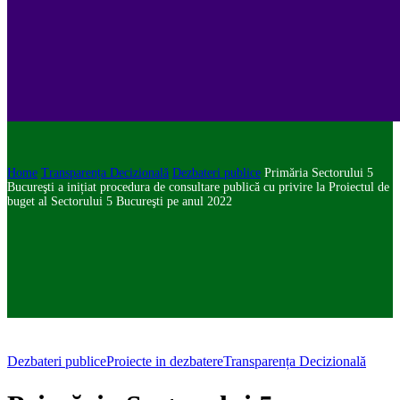
Home
Transparența Decizională
Dezbateri publice
Primăria Sectorului 5
Bucureşti a inițiat procedura de consultare publică cu privire la Proiectul de
buget al Sectorului 5 Bucureşti pe anul 2022
Dezbateri publice
Proiecte in dezbatere
Transparența Decizională