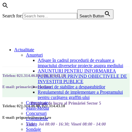
Search for:
Search Button
Actualitate
Anunțuri
Afișare în cadrul procedurii de evaluare a
impactului diverselor proiecte asupra mediului
ANUNȚURI PENTRU INFORMAREA
Telefon: 021.314.46.80, 021.314.43.18
PUBLICULUI PRIVIND OBIECTIVELE DE
INVESTIȚII PUBLICE
Hotarari de stabilire a despagubirilor
E-mail: primarie@sector5.ro
Regulamentul de implementare a Programului
pentru curățarea graffiti-ului
Comunicate
Program de lucru al Primăriei Sector 5
Telefon: 021.314.46.80, 021.314.43.18
Mass-Media
Concursuri
E-mail: primarie@sector5.ro
Evenimente
Video
Luni - Joi 08:00 - 16:30; Vineri 08:00 - 14:00
Sondaje