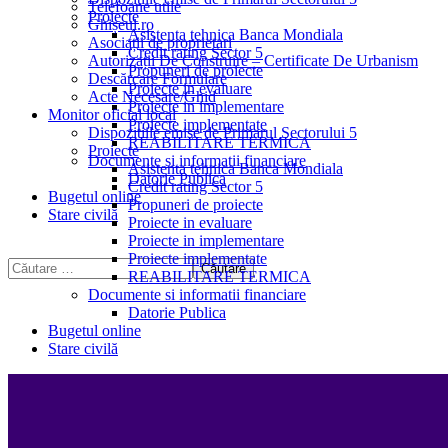
Telefoane utile
Proiecte
Ghișeul.ro
Asistenta tehnica Banca Mondiala
Asociații de proprietari
Credit rating Sector 5
Autorizații De Construire – Certificate De Urbanism
Propuneri de proiecte
Descărcare Formulare
Proiecte in evaluare
Acte Necesare/Ghid
Proiecte in implementare
Monitor oficial local
Proiecte implementate
Dispozitiile emise de Primarul Sectorului 5
REABILITARE TERMICA
Proiecte
Documente si informatii financiare
Asistenta tehnica Banca Mondiala
Datorie Publica
Credit rating Sector 5
Bugetul online
Propuneri de proiecte
Stare civilă
Proiecte in evaluare
Proiecte in implementare
Proiecte implementate
REABILITARE TERMICA
Documente si informatii financiare
Datorie Publica
Bugetul online
Stare civilă