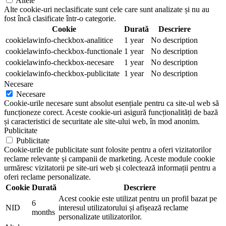
Altele
Alte cookie-uri neclasificate sunt cele care sunt analizate și nu au
fost încă clasificate într-o categorie.
Cookie
Durată
Descriere
cookielawinfo-checkbox-analitice
1 year
No description
cookielawinfo-checkbox-functionale
1 year
No description
cookielawinfo-checkbox-necesare
1 year
No description
cookielawinfo-checkbox-publicitate
1 year
No description
Necesare
Necesare
Cookie-urile necesare sunt absolut esențiale pentru ca site-ul web să
funcționeze corect. Aceste cookie-uri asigură funcționalități de bază
și caracteristici de securitate ale site-ului web, în mod anonim.
Publicitate
Publicitate
Cookie-urile de publicitate sunt folosite pentru a oferi vizitatorilor
reclame relevante și campanii de marketing. Aceste module cookie
urmăresc vizitatorii pe site-uri web și colectează informații pentru a
oferi reclame personalizate.
Cookie
Durată
Descriere
Acest cookie este utilizat pentru un profil bazat pe
6
NID
interesul utilizatorului și afișează reclame
months
personalizate utilizatorilor.