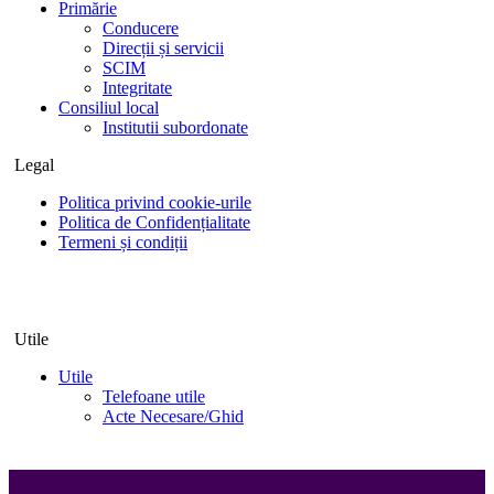
Primărie
Conducere
Direcții și servicii
SCIM
Integritate
Consiliul local
Institutii subordonate
Legal
Politica privind cookie-urile
Politica de Confidențialitate
Termeni și condiții
Utile
Utile
Telefoane utile
Acte Necesare/Ghid