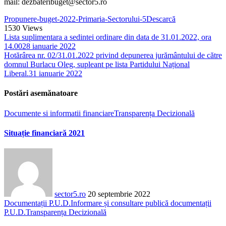
mail: dezbateribuget@sector5.ro
Propunere-buget-2022-Primaria-Sectorului-5
Descarcă
1530
Views
Lista suplimentara a sedintei ordinare din data de 31.01.2022, ora
14.00
28 ianuarie 2022
Hotărârea nr. 02/31.01.2022 privind depunerea jurământului de către
domnul Burlacu Oleg, supleant pe lista Partidului Național
Liberal.
31 ianuarie 2022
Postări asemănatoare
Documente si informatii financiare
Transparența Decizională
Situație financiară 2021
sector5.ro
20 septembrie 2022
Documentații P.U.D.
Informare și consultare publică documentații
P.U.D.
Transparența Decizională