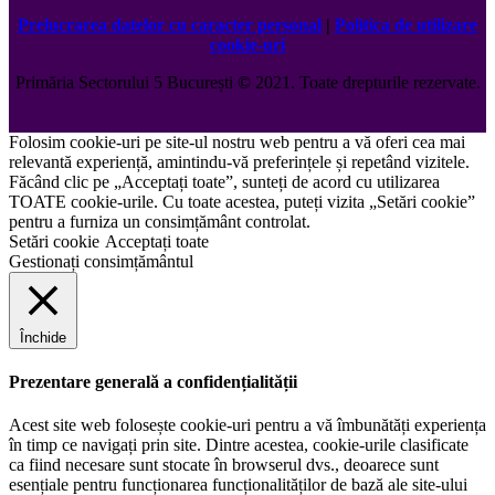
Prelucrarea datelor cu caracter personal
|
Politica de utilizare
cookie-uri
Primăria Sectorului 5 București
©️
2021. Toate drepturile rezervate.
Folosim cookie-uri pe site-ul nostru web pentru a vă oferi cea mai
relevantă experiență, amintindu-vă preferințele și repetând vizitele.
Făcând clic pe „Acceptați toate”, sunteți de acord cu utilizarea
TOATE cookie-urile. Cu toate acestea, puteți vizita „Setări cookie”
pentru a furniza un consimțământ controlat.
Setări cookie
Acceptați toate
Gestionați consimțământul
Închide
Prezentare generală a confidențialității
Acest site web folosește cookie-uri pentru a vă îmbunătăți experiența
în timp ce navigați prin site. Dintre acestea, cookie-urile clasificate
ca fiind necesare sunt stocate în browserul dvs., deoarece sunt
esențiale pentru funcționarea funcționalităților de bază ale site-ului