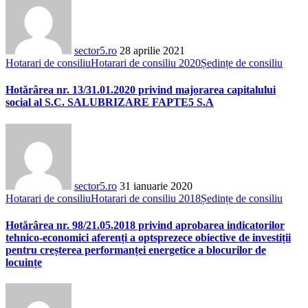
sector5.ro
28 aprilie 2021
Hotarari de consiliu
Hotarari de consiliu 2020
Ședințe de consiliu
Hotărârea nr. 13/31.01.2020 privind majorarea capitalului
social al S.C. SALUBRIZARE FAPTE5 S.A
sector5.ro
31 ianuarie 2020
Hotarari de consiliu
Hotarari de consiliu 2018
Ședințe de consiliu
Hotărârea nr. 98/21.05.2018 privind aprobarea indicatorilor
tehnico-economici aferenți a optsprezece obiective de investiții
pentru creșterea performanței energetice a blocurilor de
locuințe