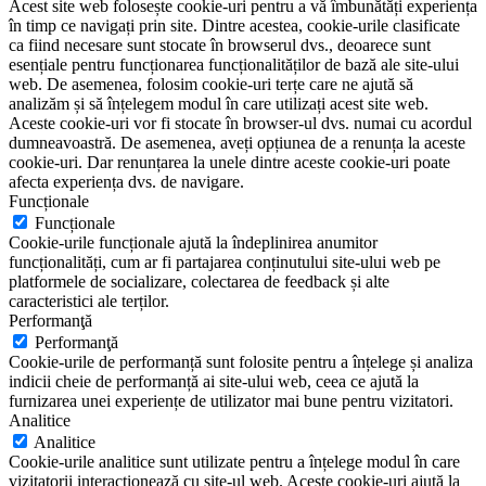
Acest site web folosește cookie-uri pentru a vă îmbunătăți experiența
în timp ce navigați prin site. Dintre acestea, cookie-urile clasificate
ca fiind necesare sunt stocate în browserul dvs., deoarece sunt
esențiale pentru funcționarea funcționalităților de bază ale site-ului
web. De asemenea, folosim cookie-uri terțe care ne ajută să
analizăm și să înțelegem modul în care utilizați acest site web.
Aceste cookie-uri vor fi stocate în browser-ul dvs. numai cu acordul
dumneavoastră. De asemenea, aveți opțiunea de a renunța la aceste
cookie-uri. Dar renunțarea la unele dintre aceste cookie-uri poate
afecta experiența dvs. de navigare.
Funcționale
Funcționale
Cookie-urile funcționale ajută la îndeplinirea anumitor
funcționalități, cum ar fi partajarea conținutului site-ului web pe
platformele de socializare, colectarea de feedback și alte
caracteristici ale terților.
Performanţă
Performanţă
Cookie-urile de performanță sunt folosite pentru a înțelege și analiza
indicii cheie de performanță ai site-ului web, ceea ce ajută la
furnizarea unei experiențe de utilizator mai bune pentru vizitatori.
Analitice
Analitice
Cookie-urile analitice sunt utilizate pentru a înțelege modul în care
vizitatorii interacționează cu site-ul web. Aceste cookie-uri ajută la