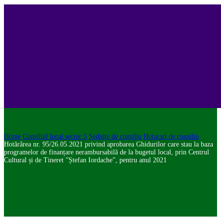
Home
Consiliul local sector 5
Ședințe de consiliu
Hotarari de consiliu
Hotărârea nr. 95/26.05.2021 privind aprobarea Ghidurilor care stau la baza
programelor de finanțare nerambursabilă de la bugetul local, prin Centrul
Cultural și de Tineret ”Ștefan Iordache”, pentru anul 2021