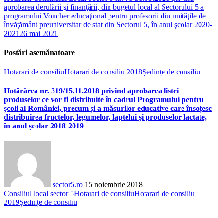
aprobarea derulării şi finanţării, din bugetul local al Sectorului 5 a
programului Voucher educaţional pentru profesorii din unităţile de
învăţământ preuniversitar de stat din Sectorul 5, în anul şcolar 2020-
2021
26 mai 2021
Postări asemănatoare
Hotarari de consiliu
Hotarari de consiliu 2018
Ședințe de consiliu
Hotărârea nr. 319/15.11.2018 privind aprobarea listei
produselor ce vor fi distribuite în cadrul Programului pentru
școli al României, precum și a măsurilor educative care însoțesc
distribuirea fructelor, legumelor, laptelui și produselor lactate,
în anul școlar 2018-2019
sector5.ro
15 noiembrie 2018
Consiliul local sector 5
Hotarari de consiliu
Hotarari de consiliu
2019
Ședințe de consiliu