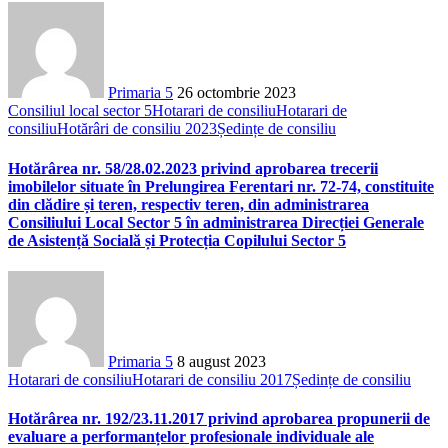
Primaria 5
26 octombrie 2023
Consiliul local sector 5
Hotarari de consiliu
Hotarari de
consiliu
Hotărâri de consiliu 2023
Ședințe de consiliu
Hotărârea nr. 58/28.02.2023 privind aprobarea trecerii
imobilelor situate în Prelungirea Ferentari nr. 72-74, constituite
din clădire și teren, respectiv teren, din administrarea
Consiliului Local Sector 5 în administrarea Direcției Generale
de Asistență Socială și Protecția Copilului Sector 5
Primaria 5
8 august 2023
Hotarari de consiliu
Hotarari de consiliu 2017
Ședințe de consiliu
Hotărârea nr. 192/23.11.2017 privind aprobarea propunerii de
evaluare a performanțelor profesionale individuale ale