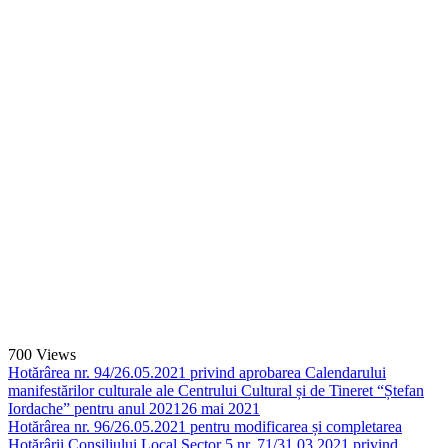
700
Views
Hotărârea nr. 94/26.05.2021 privind aprobarea Calendarului
manifestărilor culturale ale Centrului Cultural și de Tineret “Ștefan
Iordache” pentru anul 2021
26 mai 2021
Hotărârea nr. 96/26.05.2021 pentru modificarea și completarea
Hotărârii Consiliului Local Sector 5 nr. 71/31.03.2021 privind