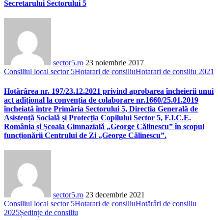
Secretarului Sectorului 5
sector5.ro
23 noiembrie 2017
Consiliul local sector 5
Hotarari de consiliu
Hotarari de consiliu 2021
Hotărârea nr. 197/23.12.2021 privind aprobarea încheierii unui
act adițional la convenția de colaborare nr.1660/25.01.2019
încheiată între Primăria Sectorului 5, Direcția Generală de
Asistență Socială și Protecția Copilului Sector 5, F.I.C.E.
România și Școala Gimnazială „George Călinescu” în scopul
funcționării Centrului de Zi „George Călinescu”.
sector5.ro
23 decembrie 2021
Consiliul local sector 5
Hotarari de consiliu
Hotărâri de consiliu
2025
Ședințe de consiliu