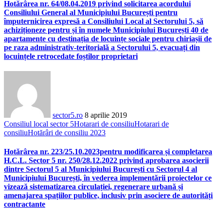
Hotărârea nr. 64/08.04.2019 privind solicitarea acordului
Consiliului General al Municipiului București pentru
împuternicirea expresă a Consiliului Local al Sectorului 5, să
achiziționeze pentru și în numele Municipiului București 40 de
apartamente cu destinația de locuințe sociale pentru chiriașii de
pe raza administrativ-teritorială a Sectorului 5, evacuați din
locuințele retrocedate foștilor proprietari
sector5.ro
8 aprilie 2019
Consiliul local sector 5
Hotarari de consiliu
Hotarari de
consiliu
Hotărâri de consiliu 2023
Hotărârea nr. 223/25.10.2023pentru modificarea și completarea
H.C.L. Sector 5 nr. 250/28.12.2022 privind aprobarea asocierii
dintre Sectorul 5 al Municipiului București cu Sectorul 4 al
Municipiului București, în vederea implementării proiectelor ce
vizează sistematizarea circulației, regenerare urbană și
amenajarea spațiilor publice, inclusiv prin asociere de autorități
contractante