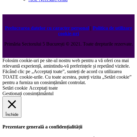
Prelucrarea datelor cu caracter personal
|
Politica de utilizare
cookie-uri
Primăria Sectorului 5 București
©️
2021. Toate drepturile rezervate.
Folosim cookie-uri pe site-ul nostru web pentru a vă oferi cea mai
relevantă experiență, amintindu-vă preferințele și repetând vizitele.
Făcând clic pe „Acceptați toate”, sunteți de acord cu utilizarea
TOATE cookie-urile. Cu toate acestea, puteți vizita „Setări cookie”
pentru a furniza un consimțământ controlat.
Setări cookie
Acceptați toate
Gestionați consimțământul
Închide
Prezentare generală a confidențialității