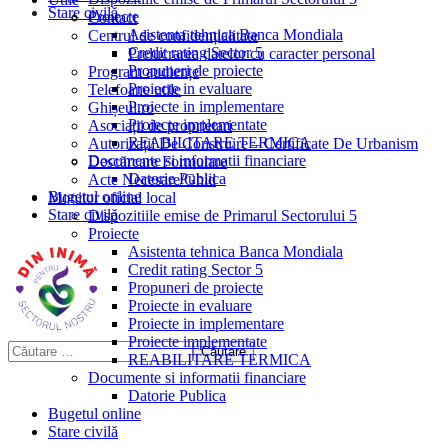
Stare civilă
Proiecte
Contact
Asistenta tehnica Banca Mondiala
Centrul de confidențialitate
Credit rating Sector 5
Prelucrarea datelor cu caracter personal
Propuneri de proiecte
Program audiențe
Proiecte in evaluare
Telefoane utile
Proiecte in implementare
Ghișeul.ro
Proiecte implementate
Asociații de proprietari
REABILITARE TERMICA
Autorizații De Construire – Certificate De Urbanism
Documente si informatii financiare
Descărcare Formulare
Datorie Publica
Acte Necesare/Ghid
Bugetul online
Monitor oficial local
Stare civilă
Dispozitiile emise de Primarul Sectorului 5
Proiecte
Asistenta tehnica Banca Mondiala
Credit rating Sector 5
Propuneri de proiecte
Proiecte in evaluare
Proiecte in implementare
Proiecte implementate
REABILITARE TERMICA
Documente si informatii financiare
Datorie Publica
Bugetul online
Stare civilă