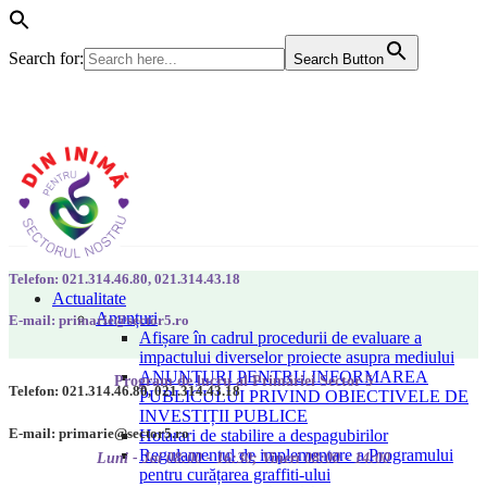
Search for:
Search Button
Telefon: 021.314.46.80, 021.314.43.18
Actualitate
Anunțuri
E-mail: primarie@sector5.ro
Afișare în cadrul procedurii de evaluare a
impactului diverselor proiecte asupra mediului
ANUNȚURI PENTRU INFORMAREA
Program de lucru al Primăriei Sector 5
Telefon: 021.314.46.80, 021.314.43.18
PUBLICULUI PRIVIND OBIECTIVELE DE
INVESTIȚII PUBLICE
E-mail: primarie@sector5.ro
Hotarari de stabilire a despagubirilor
Regulamentul de implementare a Programului
Luni - Joi 08:00 - 16:30; Vineri 08:00 - 14:00
pentru curățarea graffiti-ului