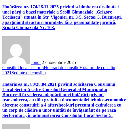
Hotărârea nr. 174/26.11.2025 privind schimbarea destinației
unei părți a bazei materiale a Școlii Gimnaziale ,,Grigore
Tocilescu” situată în Str. Vigoniei, nr. 3-5, Sector 5, București,
aparținând structurii arondate, fără personalitate juridică,
Școala Gimnazială Nr. 103.
Ionut
27 noiembrie 2025
Consiliul local sector 5
Hotarari de consiliu
Hotarari de consiliu
2021
Ședințe de consiliu
Hotărârea nr. 80/28.04.2021 privind solicitarea Consiliului
Local Sector 5 către Consiliul General al Municipiului
București în vederea adoptării unei hotărâri privind
transmiterea, cu titlu gratuit a documentației tehnico-economice
aferente construirii a 4 aftershool-uri precum și extinderea cu
un corp de clădire a unor unități de învățământ de pe raza
Sectorului 5, în administrarea Consiliului Local Sector 5.