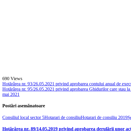
690
Views
Hotărârea nr. 93/26.05.2021 privind aprobarea contului anual de execu
Hotărârea nr. 95/26.05.2021 privind aprobarea Ghidurilor care stau la 
mai 2021
Postări asemănatoare
Consiliul local sector 5
Hotarari de consiliu
Hotarari de consiliu 2019
Ș
Hotărârea nr. 89/14.05.2019 privind aprobarea derulării unor acțiu