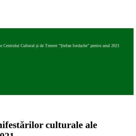
le Centrului Cultural și de Tineret “Ștefan Iordache” pentru anul 2021
festărilor culturale ale
2021