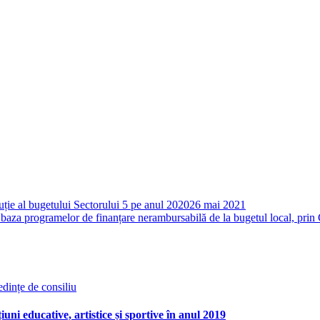
ție al bugetului Sectorului 5 pe anul 2020
26 mai 2021
baza programelor de finanțare nerambursabilă de la bugetul local, prin 
edințe de consiliu
ni educative, artistice și sportive în anul 2019