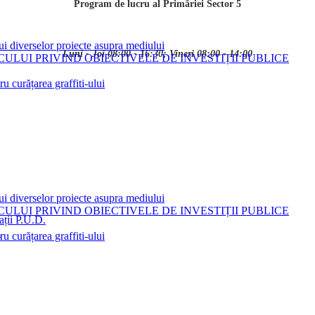
Program de lucru al Primăriei Sector 5
ui diverselor proiecte asupra mediului
Luni - Joi 08:00 - 16:30; Vineri 08:00 - 14:00
LUI PRIVIND OBIECTIVELE DE INVESTIȚII PUBLICE
 curățarea graffiti-ului
ui diverselor proiecte asupra mediului
LUI PRIVIND OBIECTIVELE DE INVESTIȚII PUBLICE
ații P.U.D.
i
 curățarea graffiti-ului