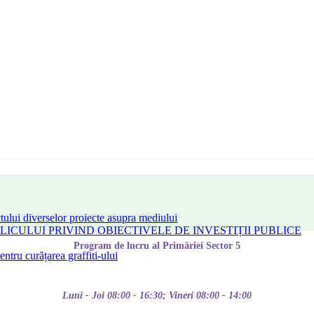
tului diverselor proiecte asupra mediului
CULUI PRIVIND OBIECTIVELE DE INVESTIȚII PUBLICE
Program de lucru al Primăriei Sector 5
tru curățarea graffiti-ului
Luni - Joi 08:00 - 16:30; Vineri 08:00 - 14:00