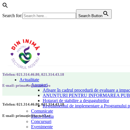
Search for:
Search Button
Telefon: 021.314.46.80, 021.314.43.18
Actualitate
Anunțuri
E-mail: primarie@sector5.ro
Afișare în cadrul procedurii de evaluare a impac
ANUNȚURI PENTRU INFORMAREA PUBLI
Hotarari de stabilire a despagubirilor
Telefon: 021.314.46.80, 021.314.43.18
Regulamentul de implementare a Programului pen
Comunicate
E-mail: primarie@sector5.ro
Mass-Media
Concursuri
Evenimente