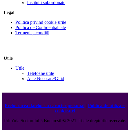
Institutii subordonate
Legal
Politica privind cookie-urile
Politica de Confidențialitate
Termeni și condiții
Utile
Utile
Telefoane utile
Acte Necesare/Ghid
Prelucrarea datelor cu caracter personal
|
Politica de utilizare
cookie-uri
Primăria Sectorului 5 București
©️
2021. Toate drepturile rezervate.