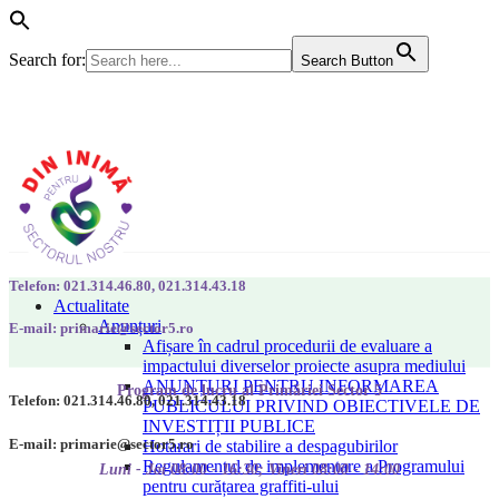
Search for:
Search Button
Telefon: 021.314.46.80, 021.314.43.18
Actualitate
Anunțuri
E-mail: primarie@sector5.ro
Afișare în cadrul procedurii de evaluare a
impactului diverselor proiecte asupra mediului
ANUNȚURI PENTRU INFORMAREA
Program de lucru al Primăriei Sector 5
Telefon: 021.314.46.80, 021.314.43.18
PUBLICULUI PRIVIND OBIECTIVELE DE
INVESTIȚII PUBLICE
E-mail: primarie@sector5.ro
Hotarari de stabilire a despagubirilor
Regulamentul de implementare a Programului
Luni - Joi 08:00 - 16:30; Vineri 08:00 - 14:00
pentru curățarea graffiti-ului