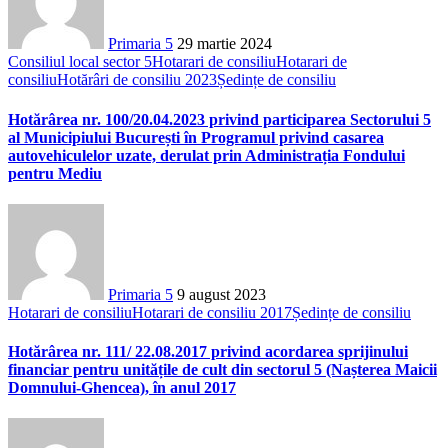
Primaria 5
29 martie 2024
Consiliul local sector 5
Hotarari de consiliu
Hotarari de
consiliu
Hotărâri de consiliu 2023
Ședințe de consiliu
Hotărârea nr. 100/20.04.2023 privind participarea Sectorului 5
al Municipiului București în Programul privind casarea
autovehiculelor uzate, derulat prin Administrația Fondului
pentru Mediu
Primaria 5
9 august 2023
Hotarari de consiliu
Hotarari de consiliu 2017
Ședințe de consiliu
Hotărârea nr. 111/ 22.08.2017 privind acordarea sprijinului
financiar pentru unitățile de cult din sectorul 5 (Nașterea Maicii
Domnului-Ghencea), în anul 2017