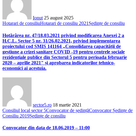
Ionut
25 august 2025
Hotarari de consiliu
Hotarari de consiliu 2021
Ședințe de consiliu
Hotărârea nr. 47/18.03.2021 privind modificarea Anexei 2 a
H.C.L. Sector 5 nr. 31/26.02.2021, privind implementarea
proiectului cod SMIS 141164 ,,Consolidarea capacității de
gestiune a crizei sanitare COVID -19 pentru centrele sociale
rezidențiale publice din Sectorul 5 pentru perioada februarie
2020 – aprilie 2021″ și aprobarea indicatorilor tehnico-
economici ai acestuia.
sector5.ro
18 martie 2021
Consiliul local sector 5
Convocator de ședință
Convocator Ședințe de
Consiliu 2019
Ședințe de consiliu
Convocator din data de 18.06.2019 – 11:00