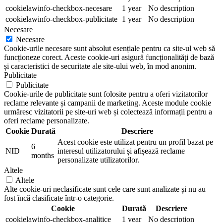
cookielawinfo-checkbox-necesare
1 year
No description
cookielawinfo-checkbox-publicitate
1 year
No description
Necesare
Necesare
Cookie-urile necesare sunt absolut esențiale pentru ca site-ul web să
funcționeze corect. Aceste cookie-uri asigură funcționalități de bază
și caracteristici de securitate ale site-ului web, în mod anonim.
Publicitate
Publicitate
Cookie-urile de publicitate sunt folosite pentru a oferi vizitatorilor
reclame relevante și campanii de marketing. Aceste module cookie
urmăresc vizitatorii pe site-uri web și colectează informații pentru a
oferi reclame personalizate.
Cookie
Durată
Descriere
Acest cookie este utilizat pentru un profil bazat pe
6
NID
interesul utilizatorului și afișează reclame
months
personalizate utilizatorilor.
Altele
Altele
Alte cookie-uri neclasificate sunt cele care sunt analizate și nu au
fost încă clasificate într-o categorie.
Cookie
Durată
Descriere
cookielawinfo-checkbox-analitice
1 year
No description