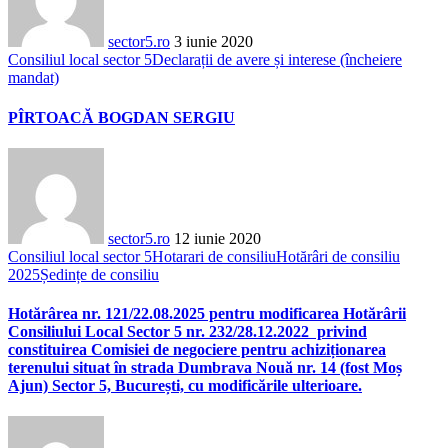
sector5.ro
3 iunie 2020
Consiliul local sector 5
Declarații de avere și interese (încheiere
mandat)
PÎRTOACĂ BOGDAN SERGIU
sector5.ro
12 iunie 2020
Consiliul local sector 5
Hotarari de consiliu
Hotărâri de consiliu
2025
Ședințe de consiliu
Hotărârea nr. 121/22.08.2025 pentru modificarea Hotărârii
Consiliului Local Sector 5 nr. 232/28.12.2022 privind
constituirea Comisiei de negociere pentru achiziționarea
terenului situat în strada Dumbrava Nouă nr. 14 (fost Moș
Ajun) Sector 5, București, cu modificările ulterioare.