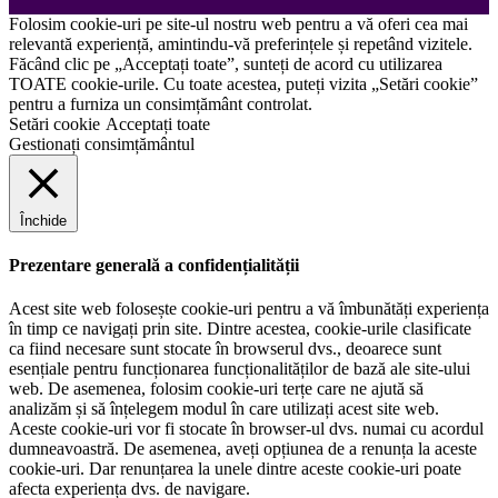
Folosim cookie-uri pe site-ul nostru web pentru a vă oferi cea mai
relevantă experiență, amintindu-vă preferințele și repetând vizitele.
Făcând clic pe „Acceptați toate”, sunteți de acord cu utilizarea
TOATE cookie-urile. Cu toate acestea, puteți vizita „Setări cookie”
pentru a furniza un consimțământ controlat.
Setări cookie
Acceptați toate
Gestionați consimțământul
Închide
Prezentare generală a confidențialității
Acest site web folosește cookie-uri pentru a vă îmbunătăți experiența
în timp ce navigați prin site. Dintre acestea, cookie-urile clasificate
ca fiind necesare sunt stocate în browserul dvs., deoarece sunt
esențiale pentru funcționarea funcționalităților de bază ale site-ului
web. De asemenea, folosim cookie-uri terțe care ne ajută să
analizăm și să înțelegem modul în care utilizați acest site web.
Aceste cookie-uri vor fi stocate în browser-ul dvs. numai cu acordul
dumneavoastră. De asemenea, aveți opțiunea de a renunța la aceste
cookie-uri. Dar renunțarea la unele dintre aceste cookie-uri poate
afecta experiența dvs. de navigare.