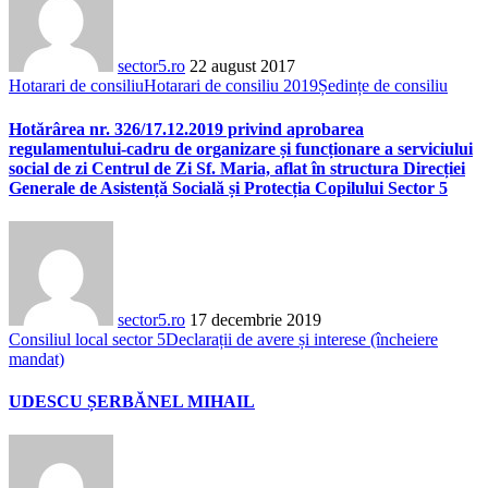
sector5.ro
22 august 2017
Hotarari de consiliu
Hotarari de consiliu 2019
Ședințe de consiliu
Hotărârea nr. 326/17.12.2019 privind aprobarea
regulamentului-cadru de organizare și funcționare a serviciului
social de zi Centrul de Zi Sf. Maria, aflat în structura Direcției
Generale de Asistență Socială și Protecția Copilului Sector 5
sector5.ro
17 decembrie 2019
Consiliul local sector 5
Declarații de avere și interese (încheiere
mandat)
UDESCU ȘERBĂNEL MIHAIL