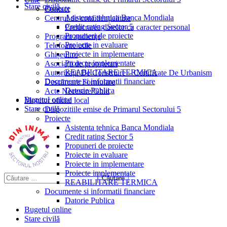
Stare civilă
Proiecte
Contact
Asistenta tehnica Banca Mondiala
Centrul de confidențialitate
Credit rating Sector 5
Prelucrarea datelor cu caracter personal
Propuneri de proiecte
Program audiențe
Proiecte in evaluare
Telefoane utile
Proiecte in implementare
Ghișeul.ro
Proiecte implementate
Asociații de proprietari
REABILITARE TERMICA
Autorizații De Construire – Certificate De Urbanism
Documente si informatii financiare
Descărcare Formulare
Datorie Publica
Acte Necesare/Ghid
Bugetul online
Monitor oficial local
Stare civilă
Dispozitiile emise de Primarul Sectorului 5
Proiecte
Asistenta tehnica Banca Mondiala
Credit rating Sector 5
Propuneri de proiecte
Proiecte in evaluare
Proiecte in implementare
Proiecte implementate
REABILITARE TERMICA
Documente si informatii financiare
Datorie Publica
Bugetul online
Stare civilă