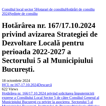
Consiliul local sector 5
Hotarari de consiliu
Hotărâri de consiliu
2024
Ședințe de consiliu
Hotărârea nr. 167/17.10.2024
privind avizarea Strategiei de
Dezvoltare Locală pentru
perioada 2022-2027 a
Sectorului 5 al Municipiului
București.
18 octombrie 2024
HCL nr.167-17.10.2024
Descarcă
622
Views
Hotărârea nr. 166/17.10.2024 privind solicitarea împuternicirii
exprese a Consiliului Local Sector 5 de către Consiliul General al
Municipiului București cu privire la asocierea Sectorului 5 al