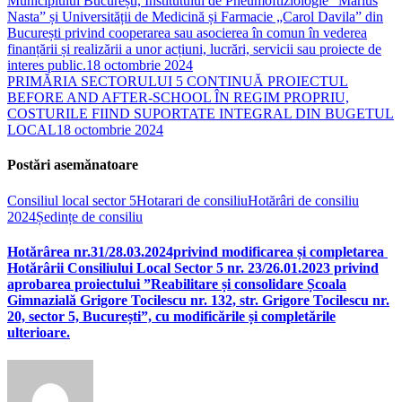
Municipiului București, Institutului de Pneumoftiziologie “Marius
Nasta” și Universității de Medicină și Farmacie „Carol Davila” din
București privind cooperarea sau asocierea în comun în vederea
finanțării și realizării a unor acțiuni, lucrări, servicii sau proiecte de
interes public.
18 octombrie 2024
PRIMĂRIA SECTORULUI 5 CONTINUĂ PROIECTUL
BEFORE AND AFTER-SCHOOL ÎN REGIM PROPRIU,
COSTURILE FIIND SUPORTATE INTEGRAL DIN BUGETUL
LOCAL
18 octombrie 2024
Postări asemănatoare
Consiliul local sector 5
Hotarari de consiliu
Hotărâri de consiliu
2024
Ședințe de consiliu
Hotărârea nr.31/28.03.2024privind modificarea și completarea
Hotărârii Consiliului Local Sector 5 nr. 23/26.01.2023 privind
aprobarea proiectului ”Reabilitare și consolidare Școala
Gimnazială Grigore Tocilescu nr. 132, str. Grigore Tocilescu nr.
20, sector 5, București”, cu modificările și completările
ulterioare.