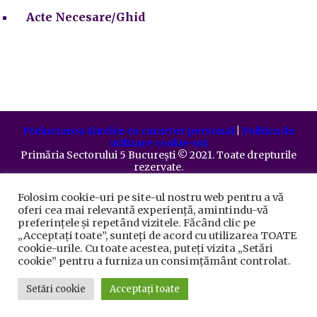
Acte Necesare/Ghid
Prelucrarea datelor cu caracter personal
|
Politica de
utilizare cookie-uri
Primăria Sectorului 5 București
©️
2021. Toate drepturile
rezervate.
Folosim cookie-uri pe site-ul nostru web pentru a vă
oferi cea mai relevantă experiență, amintindu-vă
preferințele și repetând vizitele. Făcând clic pe
„Acceptați toate”, sunteți de acord cu utilizarea TOATE
cookie-urile. Cu toate acestea, puteți vizita „Setări
cookie” pentru a furniza un consimțământ controlat.
Setări cookie
Acceptați toate