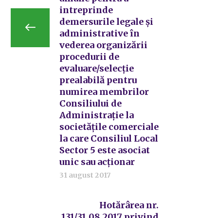
intreprinde
demersurile legale şi
administrative în
vederea organizării
procedurii de
evaluare/selecţie
prealabilă pentru
numirea membrilor
Consiliului de
Administraţie la
societăţile comerciale
la care Consiliul Local
Sector 5 este asociat
unic sau acţionar
31 august 2017
Hotărârea nr.
131/31.08.2017 privind