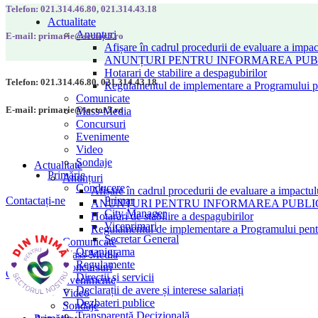
Telefon: 021.314.46.80, 021.314.43.18
Actualitate
Anunțuri
E-mail: primarie@sector5.ro
Afișare în cadrul procedurii de evaluare a impac
ANUNȚURI PENTRU INFORMAREA PUBLI
Hotarari de stabilire a despagubirilor
Telefon: 021.314.46.80, 021.314.43.18
Regulamentul de implementare a Programului pen
Comunicate
E-mail: primarie@sector5.ro
Mass-Media
Concursuri
Evenimente
Video
Sondaje
Actualitate
Primărie
Anunțuri
Conducere
Afișare în cadrul procedurii de evaluare a impactul
Primar
Contactați-ne
ANUNȚURI PENTRU INFORMAREA PUBLICU
City Manager
Hotarari de stabilire a despagubirilor
Viceprimari
Regulamentul de implementare a Programului pentru
Secretar General
Comunicate
Organigrama
Mass-Media
Regulamente
Concursuri
Contactați-ne
Direcții și servicii
Evenimente
Declarații de avere și interese salariați
Video
Dezbateri publice
Sondaje
Transparență Decizională