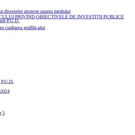
ui diverselor proiecte asupra mediului
LUI PRIVIND OBIECTIVELE DE INVESTIȚII PUBLICE
ații P.U.D.
i
 curățarea graffiti-ului
i P.U.D.
0-2024
r 5