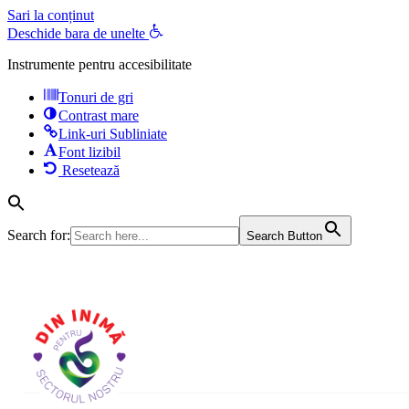
Sari la conținut
Deschide bara de unelte
Instrumente pentru accesibilitate
Tonuri de gri
Contrast mare
Link-uri Subliniate
Font lizibil
Resetează
Search for:
Search Button