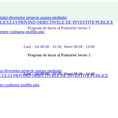
tului diverselor proiecte asupra mediului
CULUI PRIVIND OBIECTIVELE DE INVESTIȚII PUBLICE
Program de lucru al Primăriei Sector 5
tru curățarea graffiti-ului
Luni - Joi 08:00 - 16:30; Vineri 08:00 - 14:00
Program de lucru al Primăriei Sector 5
ui diverselor proiecte asupra mediului
Luni - Joi 08:00 - 16:30; Vineri 08:00 - 14:00
LUI PRIVIND OBIECTIVELE DE INVESTIȚII PUBLICE
 curățarea graffiti-ului