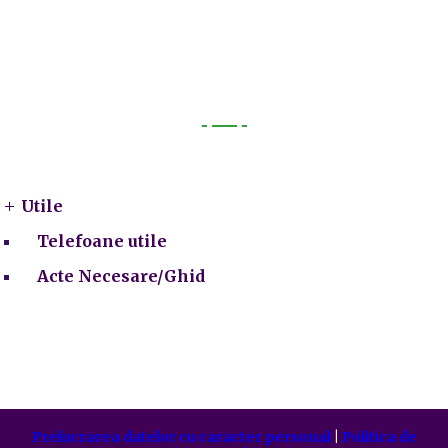
Utile
Utile
Telefoane utile
Acte Necesare/Ghid
Prelucrarea datelor cu caracter personal
|
Politica de