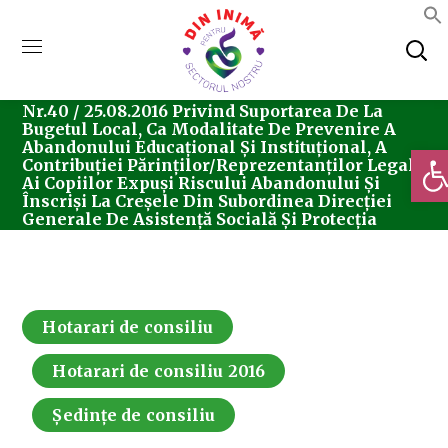
Home
Consiliul Local Sector 5
Ședințe De
Consiliu
Hotarari De Consiliu
Hotărârea
Nr.40 / 25.08.2016 Privind Suportarea De La
Bugetul Local, Ca Modalitate De Prevenire A
Abandonului Educațional Și Instituțional, A
Deschi
Contribuției Părinților/reprezentanților Legali
Ai Copiilor Expuși Riscului Abandonului Și
Înscriși La Creșele Din Subordinea Direcției
Generale De Asistență Socială Și Protecția
Copilului Sector 5
Hotarari de consiliu
Hotarari de consiliu 2016
Ședințe de consiliu