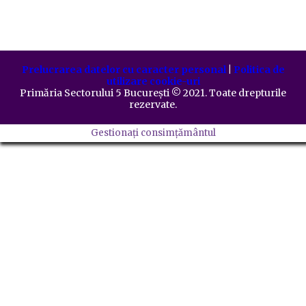
Prelucrarea datelor cu caracter personal
|
Politica de
utilizare cookie-uri
Primăria Sectorului 5 București
©️
2021. Toate drepturile
rezervate.
Gestionați consimțământul