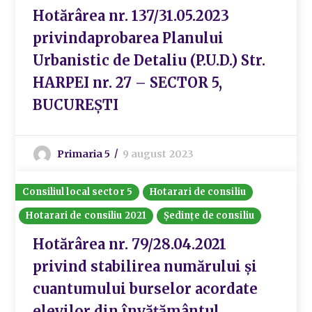
Hotărârea nr. 137/31.05.2023
privindaprobarea Planului
Urbanistic de Detaliu (P.U.D.) Str.
HARPEI nr. 27 – SECTOR 5,
BUCUREȘTI
Primaria 5
9 august 2023
Consiliul local sector 5
Hotarari de consiliu
Hotarari de consiliu 2021
Ședințe de consiliu
Hotărârea nr. 79/28.04.2021
privind stabilirea numărului și
cuantumului burselor acordate
elevilor din învățământul