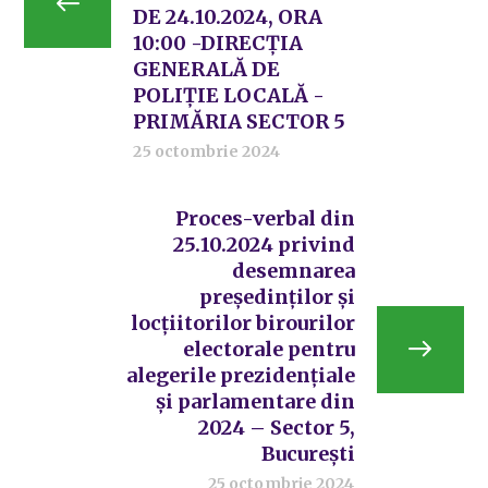
DE 24.10.2024, ORA
10:00 -DIRECȚIA
GENERALĂ DE
POLIȚIE LOCALĂ -
PRIMĂRIA SECTOR 5
25 octombrie 2024
Proces-verbal din
25.10.2024 privind
desemnarea
preşedinţilor şi
locţiitorilor birourilor
electorale pentru
alegerile prezidenţiale
şi parlamentare din
2024 – Sector 5,
Bucureşti
25 octombrie 2024