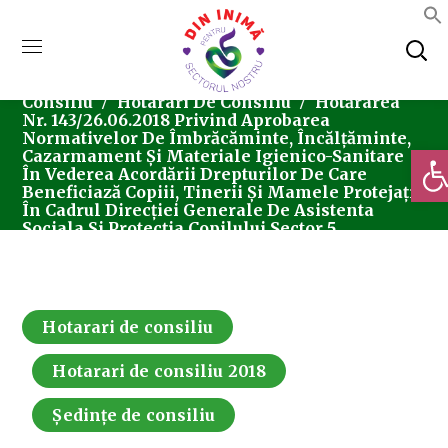
Home
Consiliul Local Sector 5
Ședințe De
Consiliu
Hotarari De Consiliu
Hotărârea
Nr. 143/26.06.2018 Privind Aprobarea
Normativelor De Îmbrăcăminte, Încălțăminte,
Deschi
Cazarmament Și Materiale Igienico-Sanitare
În Vederea Acordării Drepturilor De Care
Beneficiază Copiii, Tinerii Și Mamele Protejați
În Cadrul Direcției Generale De Asistenta
Sociala Și Protecția Copilului Sector 5
Hotarari de consiliu
Hotarari de consiliu 2018
Ședințe de consiliu