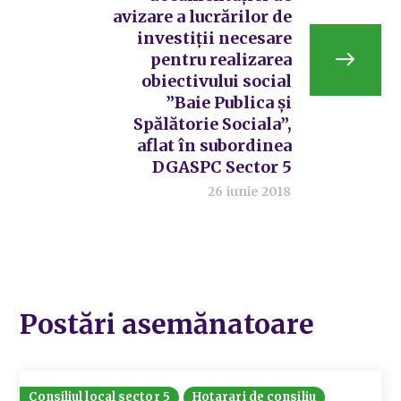
avizare a lucrărilor de
investiții necesare
pentru realizarea
obiectivului social
”Baie Publica și
Spălătorie Sociala”,
aflat în subordinea
DGASPC Sector 5
26 iunie 2018
Postări asemănatoare
Consiliul local sector 5
Hotarari de consiliu