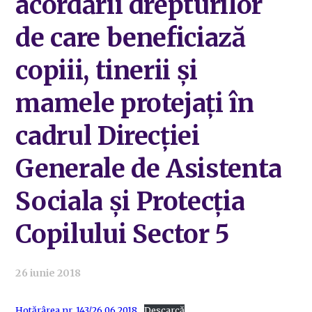
acordării drepturilor
de care beneficiază
copiii, tinerii și
mamele protejați în
cadrul Direcției
Generale de Asistenta
Sociala și Protecția
Copilului Sector 5
26 iunie 2018
Hotărârea nr. 143/26.06.2018
Descarcă