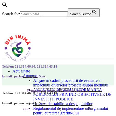
Search for:
Search Button
Telefon: 021.314.46.80, 021.314.43.18
Actualitate
Anunțuri
E-mail: primarie@sector5.ro
Afișare în cadrul procedurii de evaluare a
impactului diverselor proiecte asupra mediului
ANUNȚURI PENTRU INFORMAREA
Program de lucru al Primăriei Sector 5
Telefon: 021.314.46.80, 021.314.43.18
PUBLICULUI PRIVIND OBIECTIVELE DE
INVESTIȚII PUBLICE
E-mail: primarie@sector5.ro
Hotarari de stabilire a despagubirilor
Regulamentul de implementare a Programului
Luni - Joi 08:00 - 16:30; Vineri 08:00 - 14:00
pentru curățarea graffiti-ului