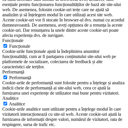
esențiale pentru funcționarea funcționalităților de bază ale site-ului
web. De asemenea, folosim cookie-uri terțe care ne ajută să
analizăm și să înțelegem modul în care utilizați acest site web.
Aceste cookie-uri vor fi stocate în browser-ul dvs. numai cu acordul
dumneavoastră. De asemenea, aveți opțiunea de a renunța la aceste
cookie-uri. Dar renunțarea la unele dintre aceste cookie-uri poate
afecta experiența dvs. de navigare.
Funcționale
Funcționale
Cookie-urile funcționale ajută la îndeplinirea anumitor
funcționalități, cum ar fi partajarea conținutului site-ului web pe
platformele de socializare, colectarea de feedback și alte
caracteristici ale terților.
Performanţă
Performanţă
Cookie-urile de performanță sunt folosite pentru a înțelege și analiza
indicii cheie de performanță ai site-ului web, ceea ce ajută la
furnizarea unei experiențe de utilizator mai bune pentru vizitatori.
Analitice
Analitice
Cookie-urile analitice sunt utilizate pentru a înțelege modul în care
vizitatorii interacționează cu site-ul web. Aceste cookie-uri ajută la
furnizarea de informații despre valori, numărul de vizitatori, rata de
respingere, sursa de trafic etc.