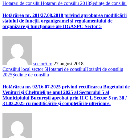
Hotarari de consiliu
Hotarari de consiliu 2018
Ședințe de consiliu
Hotărârea nr. 201/27.08.2018 privind aprobarea modificării
statului de funcții, organigramei și regulamentului de
organizare și funcționare ale DGASPC Sector 5
sector5.ro
27 august 2018
Consiliul local sector 5
Hotarari de consiliu
Hotărâri de consiliu
2025
Ședințe de consiliu
Hotărârea nr. 92/16.07.2025 privind rectificarea Bugetului de
Venituri și Cheltuieli pe anul 2025 al Sectorului 5 al
Municipiului București aprobat prin H.C.L Sector 5 nr. 38 /
31.03.2025 cu modificările și completările ulterioare.