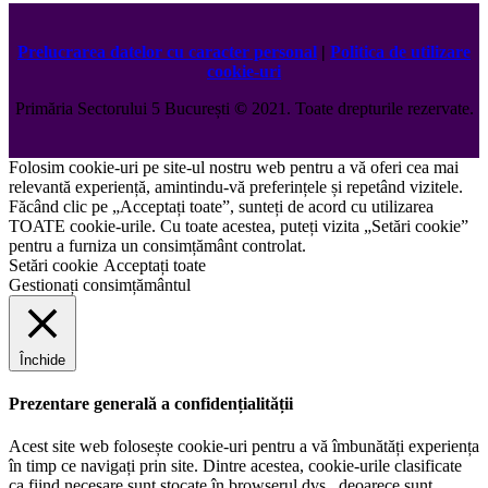
Prelucrarea datelor cu caracter personal
|
Politica de utilizare
cookie-uri
Primăria Sectorului 5 București
©️
2021. Toate drepturile rezervate.
Folosim cookie-uri pe site-ul nostru web pentru a vă oferi cea mai
relevantă experiență, amintindu-vă preferințele și repetând vizitele.
Făcând clic pe „Acceptați toate”, sunteți de acord cu utilizarea
TOATE cookie-urile. Cu toate acestea, puteți vizita „Setări cookie”
pentru a furniza un consimțământ controlat.
Setări cookie
Acceptați toate
Gestionați consimțământul
Închide
Prezentare generală a confidențialității
Acest site web folosește cookie-uri pentru a vă îmbunătăți experiența
în timp ce navigați prin site. Dintre acestea, cookie-urile clasificate
ca fiind necesare sunt stocate în browserul dvs., deoarece sunt