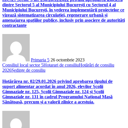
dintre Sectorul 5 al Municipiului București cu Sectorul 4 al
Municipiului București, în vederea implementării proiectelor ce
vizează sistematizarea circulației, regenerare urbană și
amenajarea spațiilor publice, inclusiv prin asociere de autorități
contractante
Primaria 5
26 octombrie 2023
Consiliul local sector 5
Hotarari de consiliu
Hotărâri de consiliu
2026
Ședințe de consiliu
Hotărârea nr. 02/29.01.2026 privind aprobarea tipului de
suport alimentar acordat în anul 2026, elevilor Şcolii
Gimnaziale nr. 125, Școlii Gimnaziale nr. 124 și Școlii
Gimnaziale nr. 131 în cadrul Programului Național Masă
Sănătoasă, precum și a valorii zilnice a acestuia.