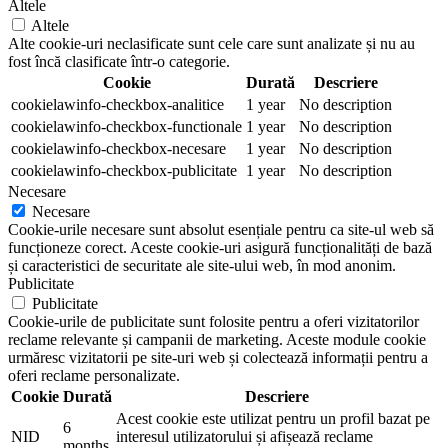
Altele
Altele
Alte cookie-uri neclasificate sunt cele care sunt analizate și nu au
fost încă clasificate într-o categorie.
Cookie
Durată
Descriere
cookielawinfo-checkbox-analitice
1 year
No description
cookielawinfo-checkbox-functionale
1 year
No description
cookielawinfo-checkbox-necesare
1 year
No description
cookielawinfo-checkbox-publicitate
1 year
No description
Necesare
Necesare
Cookie-urile necesare sunt absolut esențiale pentru ca site-ul web să
funcționeze corect. Aceste cookie-uri asigură funcționalități de bază
și caracteristici de securitate ale site-ului web, în mod anonim.
Publicitate
Publicitate
Cookie-urile de publicitate sunt folosite pentru a oferi vizitatorilor
reclame relevante și campanii de marketing. Aceste module cookie
urmăresc vizitatorii pe site-uri web și colectează informații pentru a
oferi reclame personalizate.
Cookie
Durată
Descriere
Acest cookie este utilizat pentru un profil bazat pe
6
NID
interesul utilizatorului și afișează reclame
months