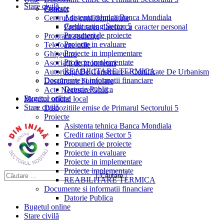
Stare civilă
Proiecte
Contact
Asistenta tehnica Banca Mondiala
Centrul de confidențialitate
Credit rating Sector 5
Prelucrarea datelor cu caracter personal
Propuneri de proiecte
Program audiențe
Proiecte in evaluare
Telefoane utile
Proiecte in implementare
Ghișeul.ro
Proiecte implementate
Asociații de proprietari
REABILITARE TERMICA
Autorizații De Construire – Certificate De Urbanism
Documente si informatii financiare
Descărcare Formulare
Datorie Publica
Acte Necesare/Ghid
Bugetul online
Monitor oficial local
Stare civilă
Dispozitiile emise de Primarul Sectorului 5
Proiecte
Asistenta tehnica Banca Mondiala
Credit rating Sector 5
Propuneri de proiecte
Proiecte in evaluare
Proiecte in implementare
Proiecte implementate
REABILITARE TERMICA
Documente si informatii financiare
Datorie Publica
Bugetul online
Stare civilă