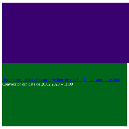
Home
Consiliul local sector 5
Ședințe de consiliu
Convocator de ședință
Convocator din data de 20.02.2020 – 11:00