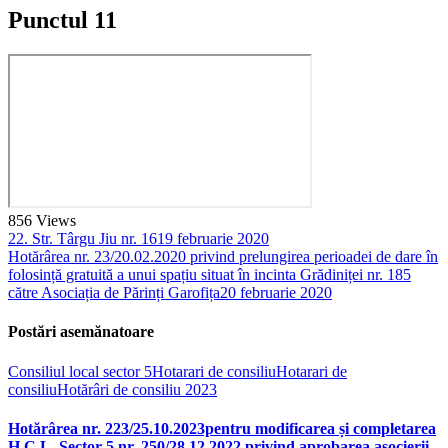
Punctul 11
856
Views
22. Str. Târgu Jiu nr. 16
19 februarie 2020
Hotărârea nr. 23/20.02.2020 privind prelungirea perioadei de dare în
folosință gratuită a unui spațiu situat în incinta Grădiniței nr. 185
către Asociația de Părinți Garofița
20 februarie 2020
Postări asemănatoare
Consiliul local sector 5
Hotarari de consiliu
Hotarari de
consiliu
Hotărâri de consiliu 2023
Hotărârea nr. 223/25.10.2023pentru modificarea și completarea
H.C.L. Sector 5 nr. 250/28.12.2022 privind aprobarea asocierii