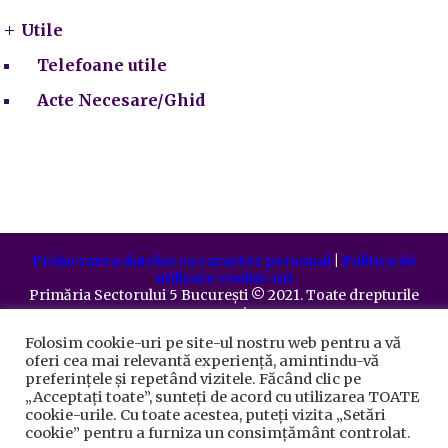
Utile
Telefoane utile
Acte Necesare/Ghid
Prelucrarea datelor cu caracter personal
|
Politica de
utilizare cookie-uri
Primăria Sectorului 5 București
©️
2021. Toate drepturile
rezervate.
Folosim cookie-uri pe site-ul nostru web pentru a vă
oferi cea mai relevantă experiență, amintindu-vă
preferințele și repetând vizitele. Făcând clic pe
„Acceptați toate”, sunteți de acord cu utilizarea TOATE
cookie-urile. Cu toate acestea, puteți vizita „Setări
cookie” pentru a furniza un consimțământ controlat.