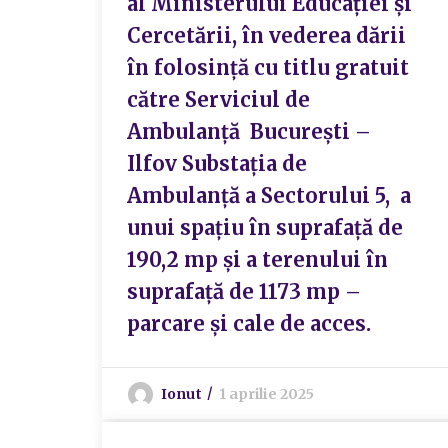
al Ministerului Educației și
Cercetării, în vederea dării
în folosință cu titlu gratuit
către Serviciul de
Ambulanță București –
Ilfov Substația de
Ambulanță a Sectorului 5, a
unui spațiu în suprafață de
190,2 mp și a terenului în
suprafață de 1173 mp –
parcare și cale de acces.
Ionut
1 aprilie 2025