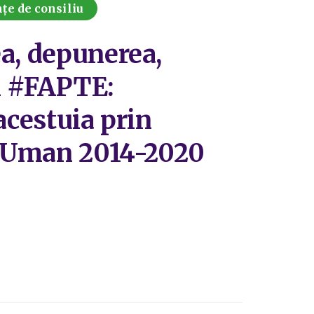
țe de consiliu
ea, depunerea,
ui #FAPTE:
 acestuia prin
l Uman 2014-2020