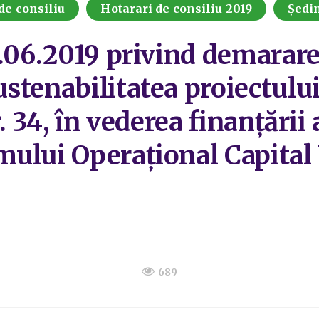
de consiliu
Hotarari de consiliu 2019
Ședin
7.06.2019 privind demarar
stenabilitatea proiectul
. 34, în vederea finanțării
mului Operațional Capita
689