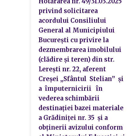
Hotărârea nr. 49/31.03.2025
privind solicitarea
acordului Consiliului
General al Municipiului
București cu privire la
dezmembrarea imobilului
(clădire și teren) din str.
Lerești nr. 22, aferent
Creșei „Sfântul Stelian” și
a împuternicirii în
vederea schimbării
destinației bazei materiale
a Grădiniței nr. 35 și a
obținerii avizului conform