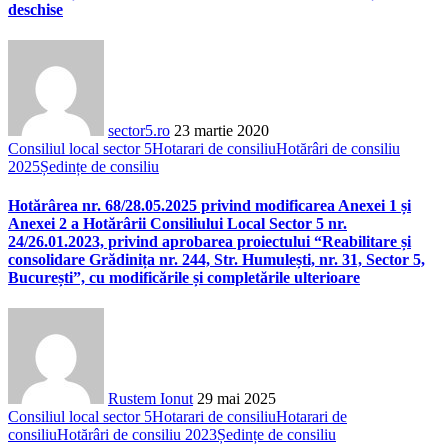
deschise
sector5.ro
23 martie 2020
Consiliul local sector 5
Hotarari de consiliu
Hotărâri de consiliu
2025
Ședințe de consiliu
Hotărârea nr. 68/28.05.2025 privind modificarea Anexei 1 și
Anexei 2 a Hotărârii Consiliului Local Sector 5 nr.
24/26.01.2023, privind aprobarea proiectului “Reabilitare și
consolidare Grădinița nr. 244, Str. Humulești, nr. 31, Sector 5,
București”, cu modificările și completările ulterioare
Rustem Ionut
29 mai 2025
Consiliul local sector 5
Hotarari de consiliu
Hotarari de
consiliu
Hotărâri de consiliu 2023
Ședințe de consiliu