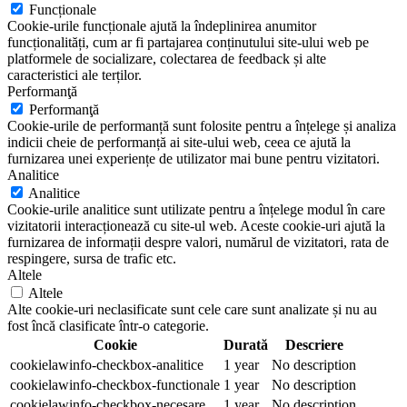
Funcționale
Cookie-urile funcționale ajută la îndeplinirea anumitor
funcționalități, cum ar fi partajarea conținutului site-ului web pe
platformele de socializare, colectarea de feedback și alte
caracteristici ale terților.
Performanţă
Performanţă
Cookie-urile de performanță sunt folosite pentru a înțelege și analiza
indicii cheie de performanță ai site-ului web, ceea ce ajută la
furnizarea unei experiențe de utilizator mai bune pentru vizitatori.
Analitice
Analitice
Cookie-urile analitice sunt utilizate pentru a înțelege modul în care
vizitatorii interacționează cu site-ul web. Aceste cookie-uri ajută la
furnizarea de informații despre valori, numărul de vizitatori, rata de
respingere, sursa de trafic etc.
Altele
Altele
Alte cookie-uri neclasificate sunt cele care sunt analizate și nu au
fost încă clasificate într-o categorie.
Cookie
Durată
Descriere
cookielawinfo-checkbox-analitice
1 year
No description
cookielawinfo-checkbox-functionale
1 year
No description
cookielawinfo-checkbox-necesare
1 year
No description