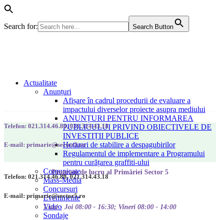
Search for:
Search Button
Actualitate
Anunțuri
Afișare în cadrul procedurii de evaluare a
impactului diverselor proiecte asupra mediului
ANUNȚURI PENTRU INFORMAREA
Telefon: 021.314.46.80, 021.314.43.18
PUBLICULUI PRIVIND OBIECTIVELE DE
INVESTIȚII PUBLICE
Hotarari de stabilire a despagubirilor
E-mail: primarie@sector5.ro
Regulamentul de implementare a Programului
pentru curățarea graffiti-ului
Comunicate
Program de lucru al Primăriei Sector 5
Telefon: 021.314.46.80, 021.314.43.18
Mass-Media
Concursuri
E-mail: primarie@sector5.ro
Evenimente
Video
Luni - Joi 08:00 - 16:30; Vineri 08:00 - 14:00
Sondaje