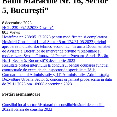
Banu Mărăcine Nr. 16, Sector
5, București”
8 decembrie 2023
HCL-239-05.12.2023
Descarcă
803
Views
Hotărârea nr. 238/05.12.2023 pentru modificarea și completarea
Hotărârii Consiliului Local Sector 5 nr. 124/31.05.2023 privind
aprobarea indicatorilor tehnico-economici, în urma Documentației
de Avizare a Lucrărilor de Intervenție privind ”Reabilitare și
modernizare Școala Gimnazială Petrache Poenaru, Strada Bacău,
Nr. 1, Sector 5, București”
8 decembrie 2023
Rezultate probei interviului la concursul pentru ocuparea funcției
contractuale de execuție de inspector de specialitate IA la
Compartimentul Administrativ și IT- Administrativ- Administrația
Dezvoltare Urbană Sector 5, concurs organizat proba scrisă în data
de 29.11.2023 ora 10:00
8 decembrie 2023
Postări asemănatoare
Consiliul local sector 5
Hotarari de consiliu
Hotărâri de consiliu
2022
Hotărâri de consiliu 2022