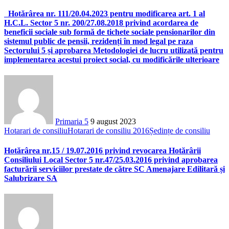
Hotărârea nr. 111/20.04.2023 pentru modificarea art. 1 al
H.C.L. Sector 5 nr. 200/27.08.2018 privind acordarea de
beneficii sociale sub formă de tichete sociale pensionarilor din
sistemul public de pensii, rezidenți în mod legal pe raza
Sectorului 5 și aprobarea Metodologiei de lucru utilizată pentru
implementarea acestui proiect social, cu modificările ulterioare
Primaria 5
9 august 2023
Hotarari de consiliu
Hotarari de consiliu 2016
Ședințe de consiliu
Hotărârea nr.15 / 19.07.2016 privind revocarea Hotărârii
Consiliului Local Sector 5 nr.47/25.03.2016 privind aprobarea
facturării serviciilor prestate de către SC Amenajare Edilitară și
Salubrizare SA