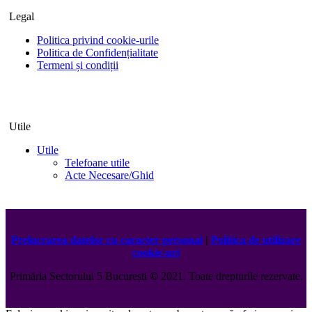
Legal
Politica privind cookie-urile
Politica de Confidențialitate
Termeni și condiții
Utile
Utile
Telefoane utile
Acte Necesare/Ghid
Prelucrarea datelor cu caracter personal
|
Politica de utilizare
cookie-uri
Primăria Sectorului 5 București
©️
2021. Toate drepturile rezervate.