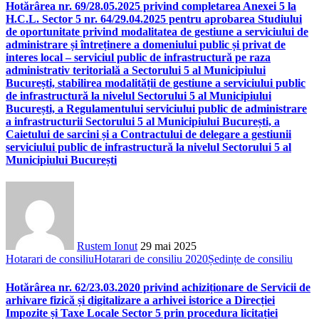
Hotărârea nr. 69/28.05.2025 privind completarea Anexei 5 la
H.C.L. Sector 5 nr. 64/29.04.2025 pentru aprobarea Studiului
de oportunitate privind modalitatea de gestiune a serviciului de
administrare și întreținere a domeniului public și privat de
interes local – serviciul public de infrastructură pe raza
administrativ teritorială a Sectorului 5 al Municipiului
București, stabilirea modalității de gestiune a serviciului public
de infrastructură la nivelul Sectorului 5 al Municipiului
București, a Regulamentului serviciului public de administrare
a infrastructurii Sectorului 5 al Municipiului București, a
Caietului de sarcini și a Contractului de delegare a gestiunii
serviciului public de infrastructură la nivelul Sectorului 5 al
Municipiului București
Rustem Ionut
29 mai 2025
Hotarari de consiliu
Hotarari de consiliu 2020
Ședințe de consiliu
Hotărârea nr. 62/23.03.2020 privind achiziționare de Servicii de
arhivare fizică și digitalizare a arhivei istorice a Direcției
Impozite și Taxe Locale Sector 5 prin procedura licitației