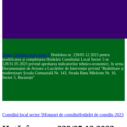
Home
Consiliul local sector 5
Hotărârea nr. 239/05.12.2023 pentru
modificarea și completarea Hotărârii Consiliului Local Sector 5 nr.
128/31.05.2023 privind aprobarea indicatorilor tehnico-economici, în urma
Documentației de Avizare a Lucrărilor de Intervenție privind ”Reabilitare și
modernizare Școala Gimnazială Nr. 143, Strada Banu Mărăcine Nr. 16,
Sector 5, București”
Consiliul local sector 5
Hotarari de consiliu
Hotărâri de consiliu 2023