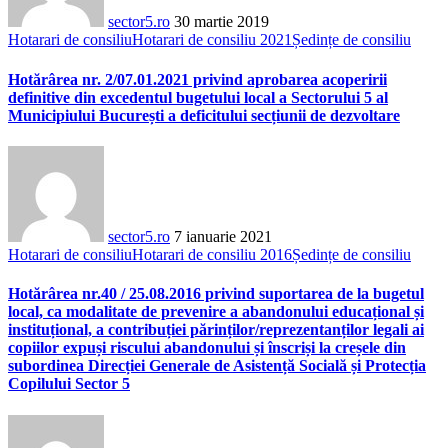
sector5.ro
30 martie 2019
Hotarari de consiliu
Hotarari de consiliu 2021
Ședințe de consiliu
Hotărârea nr. 2/07.01.2021 privind aprobarea acoperirii
definitive din excedentul bugetului local a Sectorului 5 al
Municipiului București a deficitului secțiunii de dezvoltare
sector5.ro
7 ianuarie 2021
Hotarari de consiliu
Hotarari de consiliu 2016
Ședințe de consiliu
Hotărârea nr.40 / 25.08.2016 privind suportarea de la bugetul
local, ca modalitate de prevenire a abandonului educațional și
instituțional, a contribuției părinților/reprezentanților legali ai
copiilor expuși riscului abandonului și înscriși la creșele din
subordinea Direcției Generale de Asistență Socială și Protecția
Copilului Sector 5