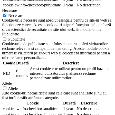
cookielawinfo-checkbox-publicitate
1 year
No description
Necesare
Necesare
Cookie-urile necesare sunt absolut esențiale pentru ca site-ul web să
funcționeze corect. Aceste cookie-uri asigură funcționalități de bază
și caracteristici de securitate ale site-ului web, în mod anonim.
Publicitate
Publicitate
Cookie-urile de publicitate sunt folosite pentru a oferi vizitatorilor
reclame relevante și campanii de marketing. Aceste module cookie
urmăresc vizitatorii pe site-uri web și colectează informații pentru a
oferi reclame personalizate.
Cookie
Durată
Descriere
Acest cookie este utilizat pentru un profil bazat pe
6
NID
interesul utilizatorului și afișează reclame
months
personalizate utilizatorilor.
Altele
Altele
Alte cookie-uri neclasificate sunt cele care sunt analizate și nu au
fost încă clasificate într-o categorie.
Cookie
Durată
Descriere
cookielawinfo-checkbox-analitice
1 year
No description
cookielawinfo-checkbox-functionale
1 year
No description