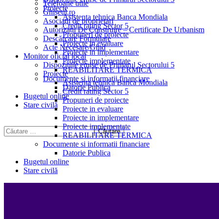
Telefoane utile
Proiecte
Ghișeul.ro
Asistenta tehnica Banca Mondiala
Asociații de proprietari
Credit rating Sector 5
Autorizații De Construire – Certificate De Urbanism
Propuneri de proiecte
Descărcare Formulare
Proiecte in evaluare
Acte Necesare/Ghid
Proiecte in implementare
Monitor oficial local
Proiecte implementate
Dispozitiile emise de Primarul Sectorului 5
REABILITARE TERMICA
Proiecte
Documente si informatii financiare
Asistenta tehnica Banca Mondiala
Datorie Publica
Credit rating Sector 5
Bugetul online
Propuneri de proiecte
Stare civilă
Proiecte in evaluare
Proiecte in implementare
Proiecte implementate
REABILITARE TERMICA
Documente si informatii financiare
Datorie Publica
Bugetul online
Stare civilă