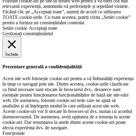
Folosim cookie-uri pe site-ul nostru web pentru a vă oferi cea mai
relevantă experiență, amintindu-vă preferințele și repetând vizitele.
Făcând clic pe „Acceptați toate”, sunteți de acord cu utilizarea
TOATE cookie-urile. Cu toate acestea, puteți vizita „Setări cookie”
pentru a furniza un consimțământ controlat.
Setări cookie
Acceptați toate
Gestionați consimțământul
Închide
Prezentare generală a confidențialității
Acest site web folosește cookie-uri pentru a vă îmbunătăți experiența
în timp ce navigați prin site. Dintre acestea, cookie-urile clasificate
ca fiind necesare sunt stocate în browserul dvs., deoarece sunt
esențiale pentru funcționarea funcționalităților de bază ale site-ului
web. De asemenea, folosim cookie-uri terțe care ne ajută să
analizăm și să înțelegem modul în care utilizați acest site web.
Aceste cookie-uri vor fi stocate în browser-ul dvs. numai cu acordul
dumneavoastră. De asemenea, aveți opțiunea de a renunța la aceste
cookie-uri. Dar renunțarea la unele dintre aceste cookie-uri poate
afecta experiența dvs. de navigare.
Funcționale