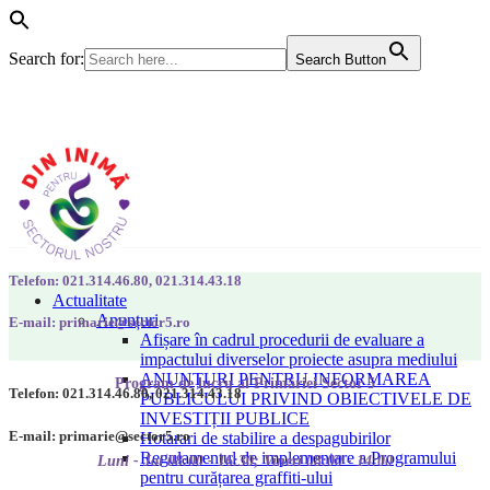
Search for:
Search Button
Telefon: 021.314.46.80, 021.314.43.18
Actualitate
Anunțuri
E-mail: primarie@sector5.ro
Afișare în cadrul procedurii de evaluare a
impactului diverselor proiecte asupra mediului
ANUNȚURI PENTRU INFORMAREA
Program de lucru al Primăriei Sector 5
Telefon: 021.314.46.80, 021.314.43.18
PUBLICULUI PRIVIND OBIECTIVELE DE
INVESTIȚII PUBLICE
E-mail: primarie@sector5.ro
Hotarari de stabilire a despagubirilor
Regulamentul de implementare a Programului
Luni - Joi 08:00 - 16:30; Vineri 08:00 - 14:00
pentru curățarea graffiti-ului