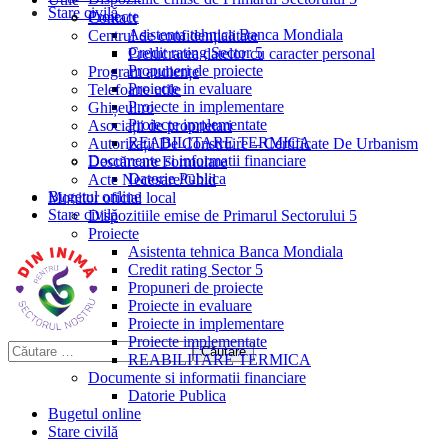
Stare civilă
Proiecte
Contact
Asistenta tehnica Banca Mondiala
Centrul de confidențialitate
Credit rating Sector 5
Prelucrarea datelor cu caracter personal
Propuneri de proiecte
Program audiențe
Proiecte in evaluare
Telefoane utile
Proiecte in implementare
Ghișeul.ro
Proiecte implementate
Asociații de proprietari
REABILITARE TERMICA
Autorizații De Construire – Certificate De Urbanism
Documente si informatii financiare
Descărcare Formulare
Datorie Publica
Acte Necesare/Ghid
Bugetul online
Monitor oficial local
Stare civilă
Dispozitiile emise de Primarul Sectorului 5
Proiecte
Asistenta tehnica Banca Mondiala
Credit rating Sector 5
Propuneri de proiecte
Proiecte in evaluare
Proiecte in implementare
Proiecte implementate
REABILITARE TERMICA
Documente si informatii financiare
Datorie Publica
Bugetul online
Stare civilă