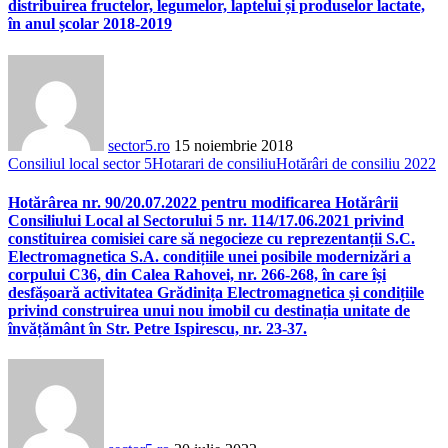
distribuirea fructelor, legumelor, laptelui și produselor lactate,
în anul școlar 2018-2019
sector5.ro
15 noiembrie 2018
Consiliul local sector 5
Hotarari de consiliu
Hotărâri de consiliu 2022
Hotărârea nr. 90/20.07.2022 pentru modificarea Hotărârii
Consiliului Local al Sectorului 5 nr. 114/17.06.2021 privind
constituirea comisiei care să negocieze cu reprezentanții S.C.
Electromagnetica S.A. condițiile unei posibile modernizări a
corpului C36, din Calea Rahovei, nr. 266-268, în care își
desfășoară activitatea Grădinița Electromagnetica și condițiile
privind construirea unui nou imobil cu destinația unitate de
învățământ în Str. Petre Ispirescu, nr. 23-37.