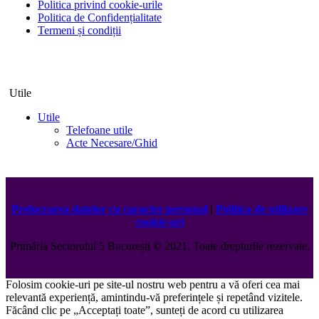
Politica privind cookie-urile
Politica de Confidențialitate
Termeni și condiții
Utile
Utile
Telefoane utile
Acte Necesare/Ghid
Prelucrarea datelor cu caracter personal
|
Politica de utilizare
cookie-uri
Primăria Sectorului 5 București
©️
2021. Toate drepturile rezervate.
Folosim cookie-uri pe site-ul nostru web pentru a vă oferi cea mai
relevantă experiență, amintindu-vă preferințele și repetând vizitele.
Făcând clic pe „Acceptați toate”, sunteți de acord cu utilizarea