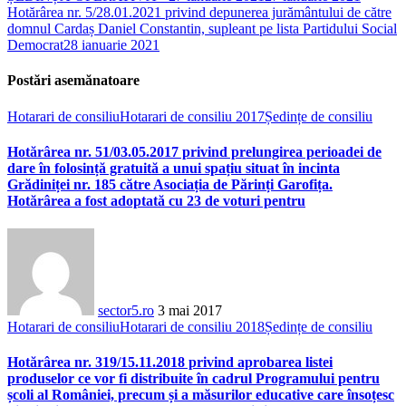
Hotărârea nr. 5/28.01.2021 privind depunerea jurământului de către
domnul Cardaș Daniel Constantin, supleant pe lista Partidului Social
Democrat
28 ianuarie 2021
Postări asemănatoare
Hotarari de consiliu
Hotarari de consiliu 2017
Ședințe de consiliu
Hotărârea nr. 51/03.05.2017 privind prelungirea perioadei de
dare în folosință gratuită a unui spațiu situat în incinta
Grădiniței nr. 185 către Asociația de Părinți Garofița.
Hotărârea a fost adoptată cu 23 de voturi pentru
sector5.ro
3 mai 2017
Hotarari de consiliu
Hotarari de consiliu 2018
Ședințe de consiliu
Hotărârea nr. 319/15.11.2018 privind aprobarea listei
produselor ce vor fi distribuite în cadrul Programului pentru
școli al României, precum și a măsurilor educative care însoțesc