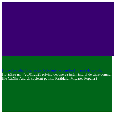
Home
Consiliul local sector 5
Ședințe de consiliu
Hotarari de consiliu
Hotărârea nr. 4/28.01.2021 privind depunerea jurământului de către domnul
Ilie Cătălin-Andrei, supleant pe lista Partidului Mișcarea Populară