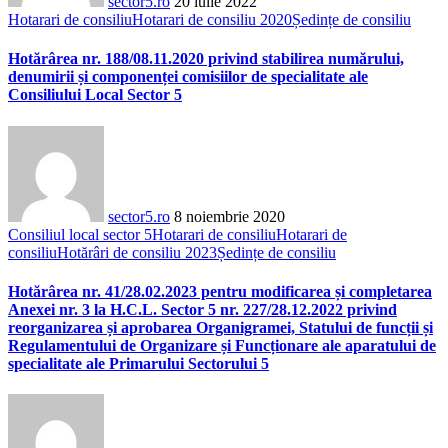
sector5.ro
20 iulie 2022
Hotarari de consiliu
Hotarari de consiliu 2020
Ședințe de consiliu
Hotărârea nr. 188/08.11.2020 privind stabilirea numărului,
denumirii și componenței comisiilor de specialitate ale
Consiliului Local Sector 5
sector5.ro
8 noiembrie 2020
Consiliul local sector 5
Hotarari de consiliu
Hotarari de
consiliu
Hotărâri de consiliu 2023
Ședințe de consiliu
Hotărârea nr. 41/28.02.2023 pentru modificarea și completarea
Anexei nr. 3 la H.C.L. Sector 5 nr. 227/28.12.2022 privind
reorganizarea și aprobarea Organigramei, Statului de funcții și
Regulamentului de Organizare și Funcționare ale aparatului de
specialitate ale Primarului Sectorului 5