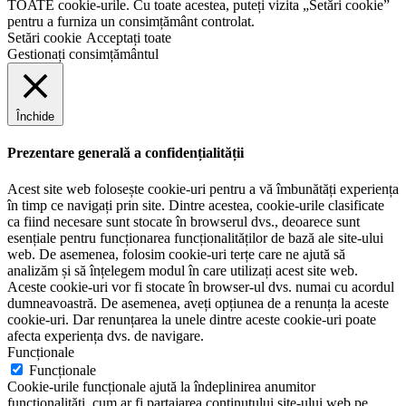
TOATE cookie-urile. Cu toate acestea, puteți vizita „Setări cookie”
pentru a furniza un consimțământ controlat.
Setări cookie
Acceptați toate
Gestionați consimțământul
Închide
Prezentare generală a confidențialității
Acest site web folosește cookie-uri pentru a vă îmbunătăți experiența
în timp ce navigați prin site. Dintre acestea, cookie-urile clasificate
ca fiind necesare sunt stocate în browserul dvs., deoarece sunt
esențiale pentru funcționarea funcționalităților de bază ale site-ului
web. De asemenea, folosim cookie-uri terțe care ne ajută să
analizăm și să înțelegem modul în care utilizați acest site web.
Aceste cookie-uri vor fi stocate în browser-ul dvs. numai cu acordul
dumneavoastră. De asemenea, aveți opțiunea de a renunța la aceste
cookie-uri. Dar renunțarea la unele dintre aceste cookie-uri poate
afecta experiența dvs. de navigare.
Funcționale
Funcționale
Cookie-urile funcționale ajută la îndeplinirea anumitor
funcționalități, cum ar fi partajarea conținutului site-ului web pe