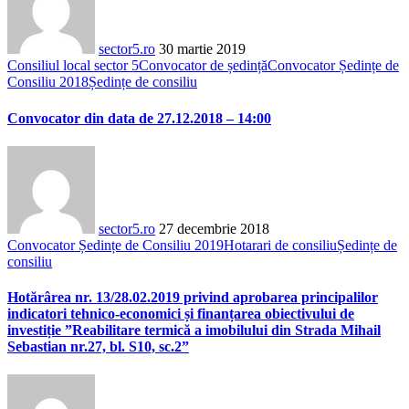
sector5.ro
30 martie 2019
Consiliul local sector 5
Convocator de ședință
Convocator Ședințe de
Consiliu 2018
Ședințe de consiliu
Convocator din data de 27.12.2018 – 14:00
sector5.ro
27 decembrie 2018
Convocator Ședințe de Consiliu 2019
Hotarari de consiliu
Ședințe de
consiliu
Hotărârea nr. 13/28.02.2019 privind aprobarea principalilor
indicatori tehnico-economici și finanțarea obiectivului de
investiție ”Reabilitare termică a imobilului din Strada Mihail
Sebastian nr.27, bl. S10, sc.2”