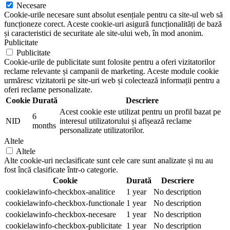
Necesare
Cookie-urile necesare sunt absolut esențiale pentru ca site-ul web să
funcționeze corect. Aceste cookie-uri asigură funcționalități de bază
și caracteristici de securitate ale site-ului web, în mod anonim.
Publicitate
Publicitate
Cookie-urile de publicitate sunt folosite pentru a oferi vizitatorilor
reclame relevante și campanii de marketing. Aceste module cookie
urmăresc vizitatorii pe site-uri web și colectează informații pentru a
oferi reclame personalizate.
Cookie
Durată
Descriere
Acest cookie este utilizat pentru un profil bazat pe
6
NID
interesul utilizatorului și afișează reclame
months
personalizate utilizatorilor.
Altele
Altele
Alte cookie-uri neclasificate sunt cele care sunt analizate și nu au
fost încă clasificate într-o categorie.
Cookie
Durată
Descriere
cookielawinfo-checkbox-analitice
1 year
No description
cookielawinfo-checkbox-functionale
1 year
No description
cookielawinfo-checkbox-necesare
1 year
No description
cookielawinfo-checkbox-publicitate
1 year
No description