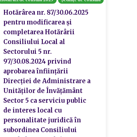
Hotărârea nr. 87/30.06.2025
Hotă
pentru modificarea și
priv
completarea Hotărârii
buge
Consiliului Local al
chel
Sectorului 5 nr.
Loca
97/30.08.2024 privind
aprobarea înființării
S
Direcției de Administrare a
Unităților de Învățământ
Sector 5 ca serviciu public
de interes local cu
personalitate juridică în
subordinea Consiliului