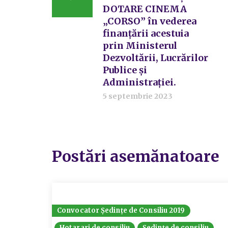
DOTARE CINEMA
„CORSO” în vederea
finanțării acestuia
prin Ministerul
Dezvoltării, Lucrărilor
Publice și
Administrației.
5 septembrie 2023
Postări asemănatoare
Convocator Ședințe de Consiliu 2019
Hotarari de consiliu
Ședințe de consiliu