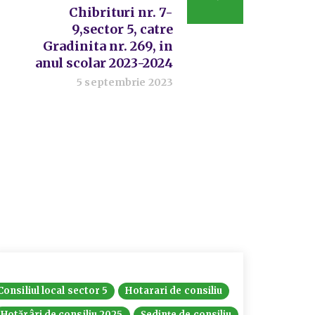
Chibrituri nr. 7-
9,sector 5, catre
Gradinita nr. 269, in
anul scolar 2023-2024
5 septembrie 2023
Consiliul local sector 5
Hotarari de consiliu
Hotarari
Hotărâri de consiliu 2025
Ședințe de consiliu
Ședințe 