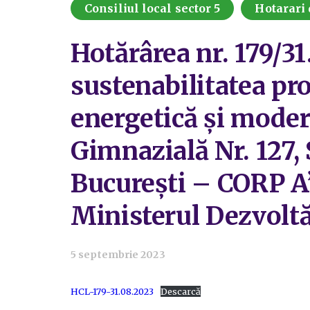
Consiliul local sector 5
Hotarari 
Hotărârea nr. 179/3
sustenabilitatea pro
energetică şi moder
Gimnazială Nr. 127, 
Bucureşti – CORP A”
Ministerul Dezvoltăr
5 septembrie 2023
HCL-179-31.08.2023
Descarcă