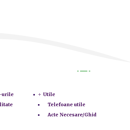
Utile
-urile
Utile
litate
Telefoane utile
Acte Necesare/Ghid