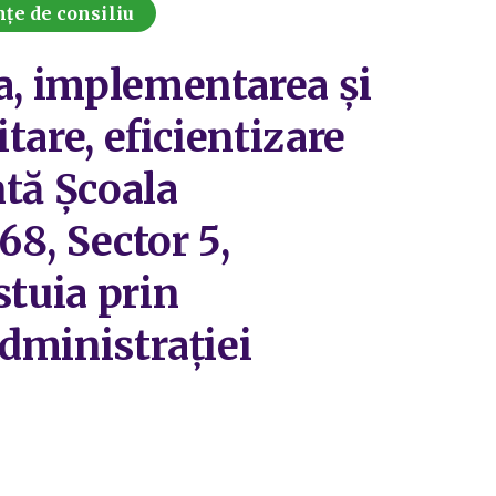
nțe de consiliu
ea, implementarea și
tare, eficientizare
ntă Şcoala
68, Sector 5,
stuia prin
Administrației