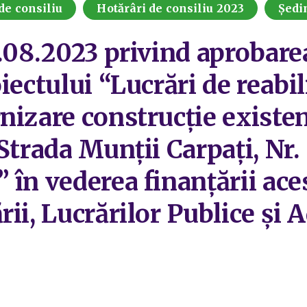
de consiliu
Hotărâri de consiliu 2023
Ședi
1.08.2023 privind aprobar
iectului “Lucrări de reabili
nizare construcţie existe
Strada Munţii Carpaţi, Nr. 
 în vederea finanțării ace
ii, Lucrărilor Publice și 