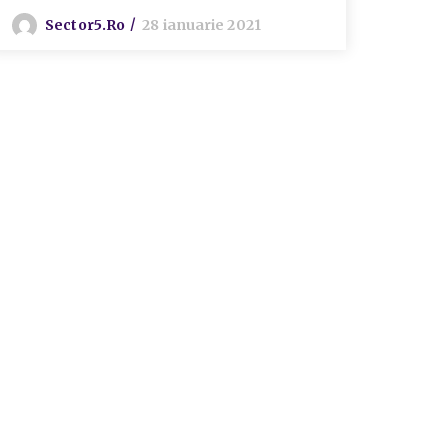
ulte
Sector5.ro
28 ianuarie 2021
S