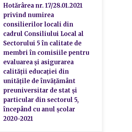
Hotărârea nr. 17/28.01.2021
Hotă
privind numirea
pent
consilierilor locali din
Sect
cadrul Consiliului Local al
priv
Sectorului 5 în calitate de
orga
membri în comisiile pentru
anul
evaluarea și asigurarea
buge
calității educației din
al M
unitățile de învățământ
proi
preuniversitar de stat și
școa
particular din sectorul 5,
învă
începând cu anul școlar
(UIP
2020-2021
– în
modi