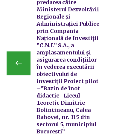
predarea către
Ministerul Dezvoltării
Regionale și
Administrației Publice
prin Compania
Națională de Investiții
”C.N.I.” S.A., a
amplasamentului și
asigurarea condițiilor
în vederea executării
obiectivului de
investiții Proiect pilot
–”Bazin de înot
didactic- Liceul
Teoretic Dimitrie
Bolintineanu, Calea
Rahovei, nr. 315 din
sectorul 5, municipiul
București”