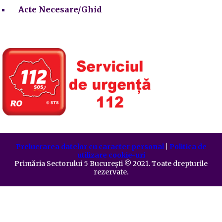
Acte Necesare/Ghid
Prelucrarea datelor cu caracter personal
|
Politica de
utilizare cookie-uri
Primăria Sectorului 5 București
©️
2021. Toate drepturile
rezervate.