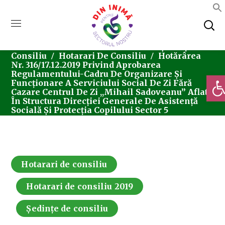
Home
Consiliul Local Sector 5
Ședințe De
Consiliu
Hotarari De Consiliu
Hotărârea
Nr. 316/17.12.2019 Privind Aprobarea
Regulamentului-Cadru De Organizare Și
Deschi
Funcționare A Serviciului Social De Zi Fără
Cazare Centrul De Zi ,,Mihail Sadoveanu” Aflat
În Structura Direcției Generale De Asistență
Socială Și Protecția Copilului Sector 5
Hotarari de consiliu
Hotarari de consiliu 2019
Ședințe de consiliu